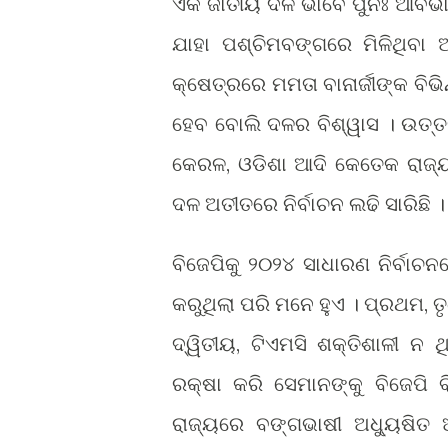
ଏକ ଜାତୀୟ ଦଳ ଭାବେ ପୁନଃ ଆବିର୍ଭା
ଯାହା ପଶ୍ଚିମବଙ୍ଗରେ ମିଳିଥିବା
କ୍ଷେତ୍ରରେ ମମତା ବାନାର୍ଜୀଙ୍କ ବି
ହେବ ବୋଲି ଦଳର ବିଶ୍ୱାସ । ଉତ୍ତ
କେରଳ, ଓଡିଶା ଆଦି କେତେକ ରାଜ୍
ଦଳ ଅତୀତରେ ନିର୍ବାଚନ ଲଢି ସାରିଛ
ବିଜେପିକୁ ୨୦୨୪ ସାଧାରଣ ନିର୍ବାଚନ
କରୁଥିଲା ପରି ମନେ ହୁଏ । ପ୍ରଥମ, 
ଦ୍ୱିତୀୟ, ଟିଏମସି ଶକ୍ତିଶାଳୀ ନ
ରକ୍ଷା କରି ସେମାନଙ୍କୁ ବିଜେପି 
ରାଜ୍ୟରେ ବଙ୍ଗଭାଷୀ ଅଧ୍ୟୁଷିତ ଆ