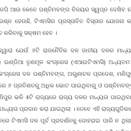
ଜେପି ଆଉ କେବେ ପଶ୍ଚିମବଙ୍ଗ ବିଜୟର ସ୍ୱପ୍ନ ଦେଖିବ ନାହ
ଶ୍ନ ହେଉଛି, ଟିଏମସିର ପ୍ରସ୍ତାବିତ ବିସ୍ତାର ଯୋଜନା 
ହତ କରିବାକୁ ସକ୍ଷମ ହେବ ।
 ଦ୍ୱାରା ଯେଉଁ ୬ଟି ରାଜନୈତିକ ଦଳ ଜାତୀୟ ଦଳର ମାନ୍ୟ
ଲ ଇଣ୍ଡିଆ ତୃଣମୂଳ କଂଗ୍ରେସ (ଏଆଇଟିଏମସି) ଅନ୍ୟତମ
ଳ କଂଗ୍ରେସ ଦଳ ପଶ୍ଚିମବଙ୍ଗ, ଅରୁଣାଚଳ ପ୍ରଦେଶ, ମଣିପୁ
୍ୟରେ ୬ ପ୍ରତିଶତରୁ ଅଧିକ ଭୋଟ ପାଇଥିବାରୁ ଓ ପଶ୍ଚିମବଙ୍
ଣିପୁର ଭଳି 4ଟି ରାଜ୍ୟରେ ରାଜ୍ୟ ଦଳର ମାନ୍ୟତା ପାଇଥିବା
ାନ୍ୟତା ପ୍ରଦାନ କରା ଯାଇଥିଲା । ତେବେ ଏହି ରାଜ୍ୟଗୁଡିକ
ନରେ ଟିଏମସି ଦଳ ପୂର୍ବ ପ୍ରଦର୍ଶନକୁ ଦୋହରାଇ ପାରି ନ ଥିଲା