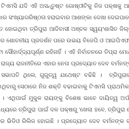
 ଟିଏମସି ଯଦି ଏହି ଅସନ୍ତୁଷ୍ଟ ଗୋଷ୍ଠୀଟିକୁ ନିଜ ପକ୍ଷକୁ ଆ
କାର ସଂଖ୍ୟାଗରିଷ୍ଠତା ହରାଇବାର ଆଶଙ୍କା ଦେଖା ଦେଇପାର
ହୋଇଥିବା ତ୍ରିପୁରା ଆଦିବାସୀ ଅଞ୍ଚଳ ସ୍ୱୟଂଶାସିତ ଜିଲ୍
ିର ଶୋଚନୀୟ ପ୍ରଦର୍ଶନ ପରେ ଉଭୟ ବିଜେପି ଓ ଆଇପିଏଫ
ାର୍ଦ୍ଦ୍ୟପୂର୍ଣ୍ଣ ରହିନାହିଁ । ଏହି ନିର୍ବାଚନରେ ତିପ୍ରା ମୋ
ଜ୍ୟ ରାଜନୀତିରେ ଏହାର ନେତା ପ୍ରଦ୍ୟୋତ ଦେବ ବର୍ମନଙ୍
 ସଭାପତି ଥିଲେ, ଗୁରୁତ୍ୱ ଯଥେଷ୍ଟ ବଢିଛି । ତ୍ରିପୁରା
ିବାରୁ ସେଠାରେ ନିଜ ଶକ୍ତି ବଢାଇବାକୁ ଟିଏମସି ପ୍ରାଥମିକ
। ଏଥିପାଇଁ ମୁକୁଳ ରାୟଙ୍କୁ ବିଶେଷ ଭାବେ ଦାୟିତ୍ୱ ଅର୍
୍ୟରେ ତ୍ରିପୁରା ପାଇଁ ଦଳ ପକ୍ଷରୁ ‘ଖେଲା ହବେ, ତ୍ରିପୁରା 
ର ଭିଡିଓ ରିଲିଜ ହୋଇଛି । ପ୍ରଦ୍ୟୋତ ଦେବ ବର୍ମନଙ୍କ 