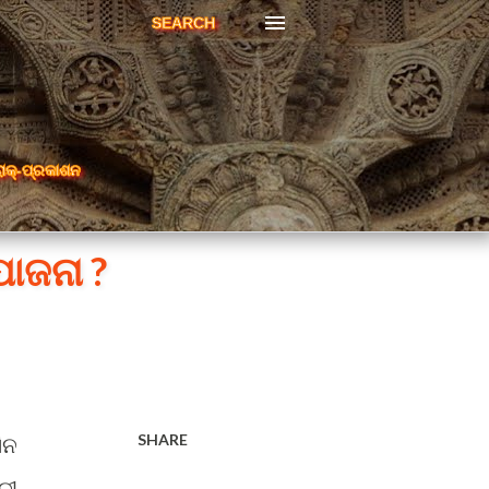
SEARCH
ରାକ୍-ପ୍ରକାଶନ
ୋଜନା ?
SHARE
ିନ
ନୀ