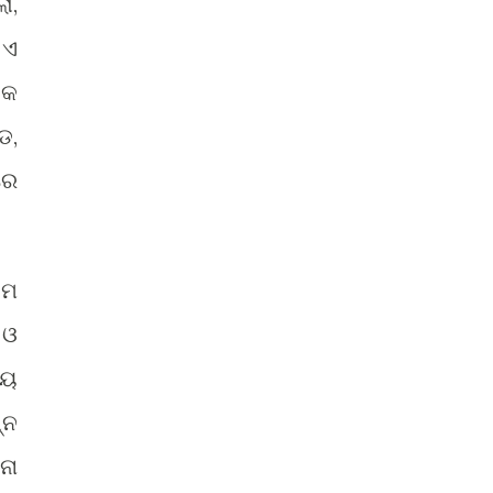
ା,
 ଏ
ୟକ
ଡ,
ରେ
ୟମ
 ଓ
ୱୟ
୍ନ
ନା