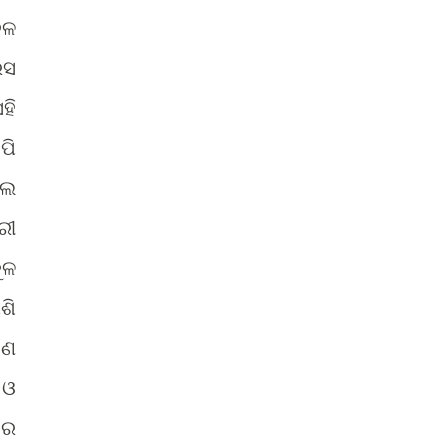
ଦଳ
େସ
ହି
ପି
ଲେ
ରୀ
ୁଳ
ଶି
ଜଣ
 ଓ
କର