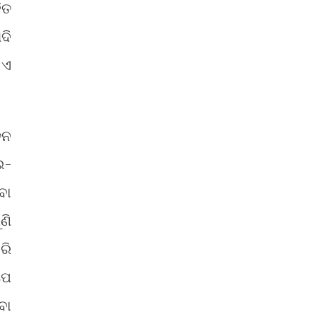
ିତ
ଦି
 ଏ
ଚନ
ଇ-
ବା
ଣି
ରି
ପେ
ବା