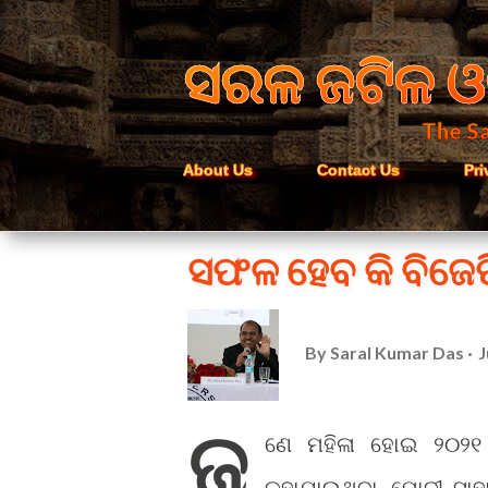
ସରଳ ଜଟିଳ ଓ
The Sa
About Us
Contact Us
Pri
ସଫଳ ହେବ କି ବିଜେପ
By
Saral Kumar Das
J
ଜ
ଣେ ମହିଳା ହୋଇ ୨୦୨୧ ପଶ
କୁହାଯାଉଥିବା ମୋଦୀ-ସାହ