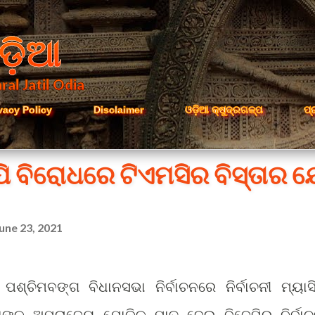
Skip to main content
ଡ଼ିଆ
ral Jatil Odia
vacy Policy
Disclaimer
ଓଡ଼ିଆ କ୍ଷୁଦ୍ରଗଳ୍ପ
ପ୍
ି ବିରୋଧରେ ଟିଏମସିର ବିସ୍ତାର ଯ
une 23, 2021
୍ଚିମବଙ୍ଗ ବିଧାନସଭା ନିର୍ବାଚନରେ ନିର୍ବାଚନୀ ମ୍ୟାସ
ାଙ୍କ ଅପରାଜେୟ ଯୋଡିକୁ ମାତ୍ ଦେଇ ବିଜେପିର ନିର୍ବାଚ