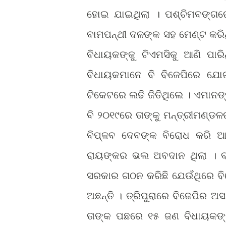
ହୋଇ ଯାଇଥିଲା । ପଶ୍ଚିମବଙ୍ଗରେ
ବାମପନ୍ଥୀ ଦଳଙ୍କ ସହ ମେଣ୍ଟ କରି
ବିଧାୟକଙ୍କୁ ଟିଏମସିକୁ ଆଣି ପା
ବିଧାୟକମାନେ ବି ବିଜେପିରେ ଯୋ
ଟିକେଟରେ ଲଢି ଜିତିଥିଲେ । ଏମାନଙ୍
ବି ୨୦୧୯ରେ ତାଙ୍କୁ ମନ୍ତ୍ରୀମଣ୍ଡଳ
ବିପ୍ଳବ ଦେବଙ୍କ ବିରୋଧ କରି ଆସୁଛ
ରାୟଙ୍କର ଭଲ ଅବଦାନ ଥିଲା । ବର
ସରକାର ଗଠନ କରିଛି ଯେଉଁଥିରେ ବ
ଅଛନ୍ତି । ତ୍ରିପୁରାରେ ବିଜେପିର ଅ
ତାଙ୍କ ପଛରେ ୧୫ ଜଣ ବିଧାୟକଙ୍କ 