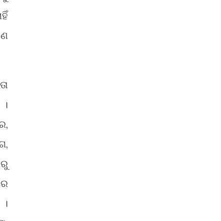
ିଁ
କଣ
ତା
 ।
ର,
ଗ,
ରୁ
ରେ
 ।