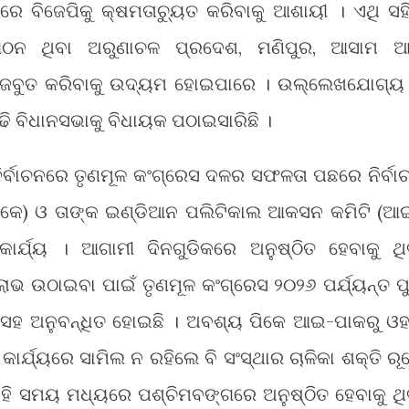
ରେ ବିଜେପିକୁ କ୍ଷମତାଚ୍ୟୁତ କରିବାକୁ ଆଶାୟୀ । ଏଥି ସହ
ଂଗଠନ ଥିବା ଅରୁଣାଚଳ ପ୍ରଦେଶ, ମଣିପୁର, ଆସାମ ଆ
 ମଜବୁତ କରିବାକୁ ଉଦ୍ୟମ ହୋଇପାରେ । ଉଲ୍ଲେଖଯୋଗ୍ୟ
ଚନ ଲଢି ବିଧାନସଭାକୁ ବିଧାୟକ ପଠାଇସାରିଛି ।
ିର୍ବାଚନରେ ତୃଣମୂଳ କଂଗ୍ରେସ ଦଳର ସଫଳତା ପଛରେ ନିର୍ବା
ପିକେ) ଓ ତାଙ୍କ ଇଣ୍ଡିଆନ ପଲିଟିକାଲ ଆକସନ କମିଟି (ଆ
ାର୍ଯ୍ୟ । ଆଗାମୀ ଦିନଗୁଡିକରେ ଅନୁଷ୍ଠିତ ହେବାକୁ ଥି
 ଲାଭ ଉଠାଇବା ପାଇଁ ତୃଣମୂଳ କଂଗ୍ରେସ ୨୦୨୬ ପର୍ଯ୍ୟନ୍ତ ପୁ
ଥା ସହ ଅନୁବନ୍ଧିତ ହୋଇଛି । ଅବଶ୍ୟ ପିକେ ଆଇ-ପାକରୁ ଓହ
କାର୍ଯ୍ୟରେ ସାମିଲ ନ ରହିଲେ ବି ସଂସ୍ଥାର ଚାଳିକା ଶକ୍ତି ରୂ
ଏହି ସମୟ ମଧ୍ୟରେ ପଶ୍ଚିମବଙ୍ଗରେ ଅନୁଷ୍ଠିତ ହେବାକୁ ଥି