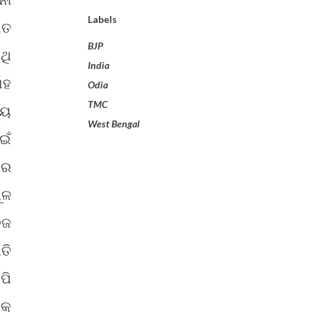
Labels
ାତ
BJP
ଥି
India
ାହ
Odia
TMC
୍ୟ
West Bengal
ଇଁ
ାର
ୂଳ
ିଜ
ତି
ପି
କୁ