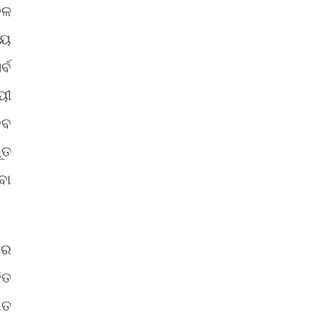
ଦଳ
ୀୟ
୍ବ
ୟୀ
ିବ
ୂତ
ବା
ରେ
ିତ
ିତ