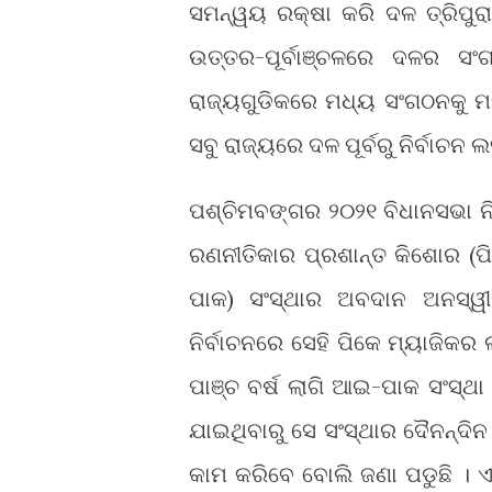
ସମନ୍ୱୟ ରକ୍ଷା କରି ଦଳ ତ୍ରିପୁରା
ଉତ୍ତର-ପୂର୍ବାଞ୍ଚଳରେ ଦଳର ସ
ରାଜ୍ୟଗୁଡିକରେ ମଧ୍ୟ ସଂଗଠନକୁ
ସବୁ ରାଜ୍ୟରେ ଦଳ ପୂର୍ବରୁ ନିର୍ବା
ପଶ୍ଚିମବଙ୍ଗର ୨୦୨୧ ବିଧାନସଭା ନ
ରଣନୀତିକାର ପ୍ରଶାନ୍ତ କିଶୋର (
ପାକ) ସଂସ୍ଥାର ଅବଦାନ ଅନସ୍ୱୀକ
ନିର୍ବାଚନରେ ସେହି ପିକେ ମ୍ୟାଜିକର
ପାଞ୍ଚ ବର୍ଷ ଲାଗି ଆଇ-ପାକ ସଂସ୍
ଯାଇଥିବାରୁ ସେ ସଂସ୍ଥାର ଦୈନନ୍ଦିନ 
କାମ କରିବେ ବୋଲି ଜଣା ପଡୁଛି । 