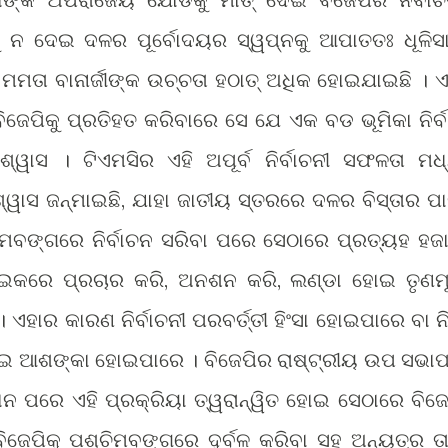
ନ ଦେଇ ଦଳର ପୂର୍ବୋଦୟର ସ୍ୱପ୍ନକୁ ଆପାତତଃ ଧୂଳିସ
ମମତା ବାନାର୍ଜୀଙ୍କ ଉଚ୍ଚତା ହଠାତ୍ ଅଧିକ ହୋଇଯାଇଛି । ଏ
ିଜେପିକୁ ପ୍ରତିହତ କରିବାରେ ସେ ଯେ ଏକ ବଡ ଭୂମିକା ନିର୍ବ
୍ୱାସ । ଟିଏମସିର ଏହି ଅପୂର୍ବ ନିର୍ବାଚନୀ ସଫଳତା ମଧ
ୱାସ ଜନ୍ମାଇଛି, ଯାହା ଜାତୀୟ ସ୍ତରରେ ଦଳର ବିସ୍ତାର ପା
୍ଚିମବଙ୍ଗରେ ନିର୍ବାଚନ ସରିବା ପରେ ସେଠାରେ ପ୍ରତ୍ୟହ ହଜ
 ମାଇକରେ ପ୍ରଚାର କରି, ଅନଶନ କରି, ଲଣ୍ଡା ହୋଇ ତୃଣମ
 ଏହାର କାରଣ ନିର୍ବାଚନୀ ପରବର୍ତ୍ତୀ ହିଂସା ହୋଇପାରେ ବା ନ
େଇ ଆଶଙ୍କା ହୋଇପାରେ । ବିଜେପିର ରାଷ୍ଟ୍ରୀୟ ଉପ ସଭାପ
ନ ପରେ ଏହି ପ୍ରକ୍ରିୟା ତ୍ୱରାନ୍ୱିତ ହୋଇ ସେଠାରେ ବିଜେ
 ବିଜେପିକୁ ପଶ୍ଚିମବଙ୍ଗରେ ଦୁର୍ବଳ କରିବା ସହ ଅନ୍ୟତ୍ର ତା