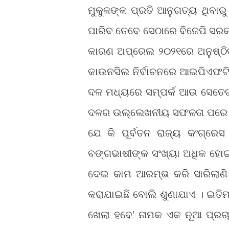
ମୁକୁଳଙ୍କ ପ୍ରତି ଆନୁଗତ୍ୟ ଥିବାରୁ
ପାରିବ ତେବେ ସେଠାରେ ବିଜେପି ସର
କାରଣ ଅପ୍ରେଲ ୨୦୨୧ରେ ଅନୁଷ୍ଠିତ 
କାଉନସିଲ ନିର୍ବାଚନରେ ଆଇପିଏଫଟ
ଦଳ ମଧ୍ୟରେ ସମ୍ପର୍କ ଆଉ ସେତେଟା ସୌହ
ଦଳର ଉଲ୍ଲେଖନୀୟ ସଫଳତା ପରେ ରା
ଯେ କି ପୂର୍ବତନ ରାଜ୍ୟ କଂଗ୍ରେସ
ବଙ୍ଗଭାଷୀଙ୍କ ସଂଖ୍ୟା ଅଧିକ ହୋଇଥ
ଦେଇ କାମ ଆରମ୍ଭ କରି ସାରିଲାଣି 
କରାଯାଇଛି ବୋଲି ଶୁଣାଯାଏ । ଇତିମଧ
ଖେଲା ହବେ’ ନାମକ ଏକ ନୂଆ ପ୍ରଚା