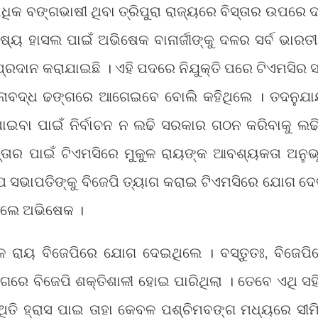
୍ବାଧିକ ବଙ୍ଗଭାଷୀ ଥିବା ତ୍ରିପୁରା ରାଜ୍ୟରେ ବିସ୍ତାର ଉପରେ 
କ୍ଷ୍ୟ ହାସଲ ପାଇଁ ଅଭିଷେକ ବାନାର୍ଜୀଙ୍କୁ ଦଳର ସର୍ବ ଭାରତ
୍ରଦାନ କରାଯାଇଛି । ଏହି ପଦରେ ନିଯୁକ୍ତି ପରେ ଟିଏମସିର ସର
ନାବଦ୍ଧ ଢଙ୍ଗରେ ଆଗେଇବେ ବୋଲି କହିଥିଲେ । ତଦନୁଯା
ଇବା ପାଇଁ ନିର୍ବାଚନ ନ ଲଢି ସରକାର ଗଠନ କରିବାକୁ ଲଢ
ସ୍ତାର ପାଇଁ ଟିଏମସିରେ ମୁକୁଳ ରାୟଙ୍କ ଆବଶ୍ୟକତା ଅନୁଭ
ଉପ ସଭାପତିଙ୍କୁ ବିଜେପି ତ୍ୟାଗ କରାଇ ଟିଏମସିରେ ଯୋଗ ଦେ
ିଲେ ଅଭିଷେକ ।
କୁଳ ରାୟ ବିଜେପିରେ ଯୋଗ ଦେଇଥିଲେ । ବସ୍ତୁତଃ, ବିଜେପି
ରେ ବିଜେପି ଶକ୍ତିଶାଳୀ ହୋଇ ପାରିଥିଲା । ତେବେ ଏଥି ସହ
ଥିତି ହ୍ରାସ ପାଇ ତାହା କେବଳ ପଶ୍ଚିମବଙ୍ଗ ମଧ୍ୟରେ ସୀମ