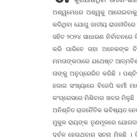
ଅଶ୍ୱମେଧର ଅଶ୍ୱକୁ ଆଗେଇବାକୁ 
କରିଥିବା ଯୋଗୁ ଜାତୀୟ ରାଜନୀତିରେ 
ସହିତ ୨୦୨୪ ସାଧାରଣ ନିର୍ବାଚନରେ ବ
କରି ପାରିବେ ତାହା ଅନେକଙ୍କ ବିଶ
ମମତାଙ୍କଠାରେ ଯଥେଷ୍ଟ ଆତ୍ମବିଶ୍
ତାଙ୍କୁ ଅନୁପ୍ରେରିତ କରିଛି । ପଶ
ହଜାର ସଂଖ୍ୟାରେ ବିଜେପି କର୍ମୀ
କଂଗ୍ରେସରେ ମିଶିବାର ଖବର ମିଳୁଛି ।
ଅନିଶ୍ଚିତ ରାଜନୈତିକ ଭବିଷ୍ୟତ ନ
ମୁକୁଳ ରାୟଙ୍କ ତୃଣମୂଳରେ ଯୋଗଦା
ଦୁର୍ବଳ ହେଉଥିବାର ସୂଚନା ମିଳୁଛି ।