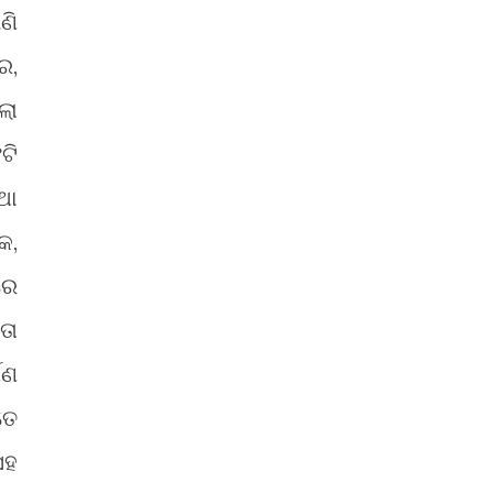
ଣି
େ,
ଲା
ଟି
ଥା
କ,
ରେ
ତା
ପଣ
ତେ
ସହ