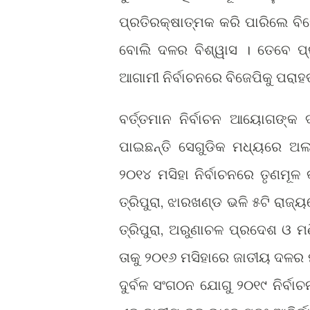
ପ୍ରତିରକ୍ଷାତ୍ମକ କରି ପାରିଲେ ବି
ବୋଲି ଦଳର ବିଶ୍ୱାସ । ତେବେ ପ୍ର
ଆଗାମୀ ନିର୍ବାଚନରେ ବିଜେପିକୁ ପରା
ବର୍ତ୍ତମାନ ନିର୍ବାଚନ ଆୟୋଗଙ୍କ
ପାଇଛନ୍ତି ସେଗୁଡିକ ମଧ୍ୟରେ ଅ
୨୦୧୪ ମସିହା ନିର୍ବାଚନରେ ତୃଣମୂ
ତ୍ରିପୁରା, ଝାରଖଣ୍ଡ ଭଳି ୫ଟି ରାଜ
ତ୍ରିପୁରା, ଅରୁଣାଚଳ ପ୍ରଦେଶ ଓ ମ
ତାକୁ ୨୦୧୬ ମସିହାରେ ଜାତୀୟ ଦଳର ମ
ଦୁର୍ବଳ ସଂଗଠନ ଯୋଗୁ ୨୦୧୯ ନିର୍ବାଚ