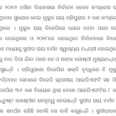
 ୨୦୧୬ ମସିହା ବିଧାନସଭା ନିର୍ବାଚନ ବେଳେ କଂଗ୍ରେସ 
ଥିବାର ସୁଯୋଗ ନେଇ ମୁକୁଳ ରାୟ ତ୍ରିପୁରାର ୬ ଜଣ କଂଗ୍ର
ରିଥିଲେ । ମୁକୁଳ ରାୟ ବିଜେପିରେ ଯୋଗ ଦେବା ପରେ ସେ
ଗ ଦେଇଥିଲେ ଓ ୨୦୧୮ରେ ହୋଇଥିବା ନିର୍ବାଚନରେ ବିଜେ
କ ମଧ୍ୟରୁ ସୁଦୀପ ରାୟ ବର୍ମନ ସ୍ୱାସ୍ଥ୍ୟ ମନ୍ତ୍ରୀ ହୋଇଥି
ରୁ ବାଦ ଦିଆ ଯିବା ପରେ ସେ ଓ ତାଙ୍କ ଗୋଷ୍ଠୀ ମୁଖ୍ୟମନ୍ତ୍
ନ୍ତି । ତ୍ରିପୁରାରେ ବିଜେପିର ଶକ୍ତି ବୃଦ୍ଧିରେ ବି ମୁକ
୍ତ୍ତମାନ ସେଠାରେ ବିଜେପି ସ୍ଥାନୀୟ ଆଇପିଏଫଟି ସହ ମି
ିଜେପିର ୩୬ ଜଣ ବିଧାୟକ ଥିଲା ବେଳେ ଆଇପିଏଫଟିର ୮ 
ସନ୍ତୁଷ୍ଟ ଗୋଷ୍ଠୀର ନେଜୃତ୍ୱ ନେଉଛନ୍ତି ସୁଦୀପ ରାୟ ବର୍ମନ
ସମର୍ଥନ ରହିଛି ବୋଲି ସେ ଦାବି କରୁଛନ୍ତି । ସୁଦୀପଙ୍