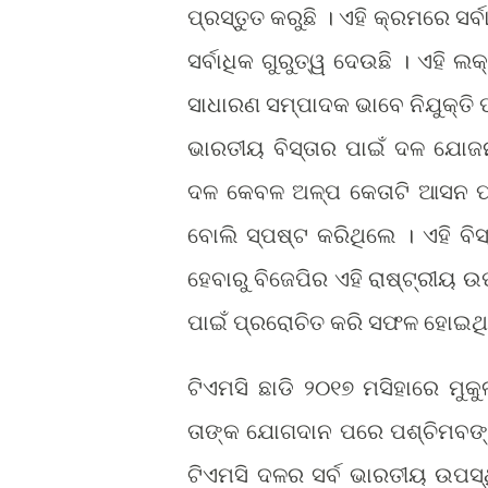
ପ୍ରସ୍ତୁତ କରୁଛି । ଏହି କ୍ରମରେ ସର
ସର୍ବାଧିକ ଗୁରୁତ୍ୱ ଦେଉଛି । ଏହି ଲ
ସାଧାରଣ ସମ୍ପାଦକ ଭାବେ ନିଯୁକ୍ତି ପ
ଭାରତୀୟ ବିସ୍ତାର ପାଇଁ ଦଳ ଯୋଜ
ଦଳ କେବଳ ଅଳ୍ପ କେତାଟି ଆସନ ପା
ବୋଲି ସ୍ପଷ୍ଟ କରିଥିଲେ । ଏହି ବି
ହେବାରୁ ବିଜେପିର ଏହି ରାଷ୍ଟ୍ରୀୟ 
ପାଇଁ ପ୍ରରୋଚିତ କରି ସଫଳ ହୋଇଥ
ଟିଏମସି ଛାଡି ୨୦୧୭ ମସିହାରେ ମୁ
ତାଙ୍କ ଯୋଗଦାନ ପରେ ପଶ୍ଚିମବଙ୍ଗ
ଟିଏମସି ଦଳର ସର୍ବ ଭାରତୀୟ ଉପସ୍