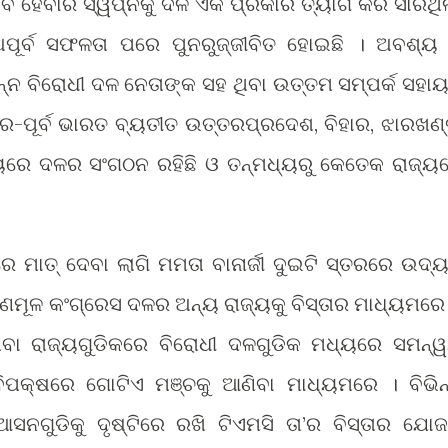
ବ ହେବାର ସ୍ୱପ୍ନକୁ ଦଳ ଏକ ପ୍ରକାର ତ୍ୟାଗ କରି ସାରିଥିଲ
 ଅପୂର୍ବ ସଫଳତା ପରେ ପୁନରୁଜ୍ଜୀବିତ ହୋଇଛି । ଅବଶ୍ୟ
ଭିନ୍ନ ବିରୋଧୀ ଦଳ ନେତାଙ୍କ ସହ ଥିବା ଉତ୍ତମ ସମ୍ପର୍କ ସହା
ର-ପୂର୍ବ ଭାରତ ବ୍ୟତୀତ ଉତ୍ତରପ୍ରଦେଶ, ବିହାର, ଝାରଖଣ୍
ୟରେ ଦଳର ସଂଗଠନ ରହିଛି ଓ ତନ୍ମଧ୍ୟରୁ କେତେକ ରାଜ୍ୟ
ି ।
ରେ ମାତ୍ ଦେବା ଲାଗି ମମତା ବାନାର୍ଜୀ ଦୁଇଟି ସ୍ତରରେ ଉଦ୍
ତୃଣମୂଳ କଂଗ୍ରେସ ଦଳର ଅନ୍ୟ ରାଜ୍ୟକୁ ବିସ୍ତାର ମାଧ୍ୟମରେ
 ଥିବା ରାଜ୍ୟଗୁଡିକରେ ବିରୋଧୀ ଦଳଗୁଡିକ ମଧ୍ୟରେ ସମନ୍
ବିପକ୍ଷରେ ଗୋଟିଏ ମଞ୍ଚକୁ ଆଣିବା ମାଧ୍ୟମରେ । ବିଭିନ
ସନଗୁଡିକୁ ଦୃଷ୍ଟିରେ ରଖି ଟିଏମସି ତା’ର ବିସ୍ତାର ଯୋଜ