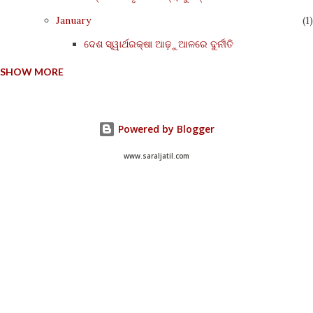
January
1
ଦେଶ ସ୍ୱାର୍ଥରକ୍ଷା ଆଢ଼ୁଆଳରେ ଦୁର୍ନୀତି
SHOW MORE
2025
29
December
3
November
2
Powered by Blogger
October
3
www.saraljatil.com
September
1
August
3
July
4
June
1
May
2
April
4