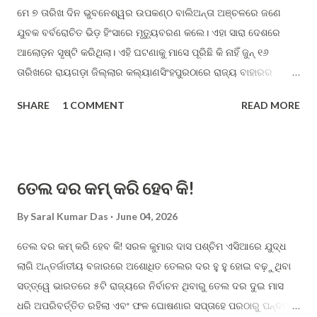
ମେ ୭ ତାରିଖ ଦିନ ଭୁବନେଶ୍ୱର ଉପକଣ୍ଠ ବାଲିଅନ୍ତା ଅଞ୍ଚଳରେ ଜଣେ
ଯୁବକ ବର୍ବରୋଚିତ ଭିଡ଼ ହିଂସାରେ ମୃତ୍ୟୁବରଣ କଲେ। ଏହା ସାରା ଦେଶରେ
ଆଲୋଡ଼ନ ସୃଷ୍ଟି କରିଥିଲା। ଏହି ଘଟଣାକୁ ମାସେ ପୂରିଛି କି ନାହିଁ ଜୁନ୍ ୧୬
ତାରିଖରେ ରାୟଗଡ଼ା ଜିଲ୍ଲାର କଲ୍ୟାଣସିଂହପୁରଠାରେ ରାଜ୍ୟ ବାହାରର
ଦୁଇଜଣ ଏନ.ଜି.ଓ. ଶିକ୍ଷାନବୀଶଙ୍କୁ ପିଲାଚୋର ସନ୍ଦେହରେ ଭିଡ଼ ହିଂସା
SHARE
1 COMMENT
READ MORE
ଭୋଗିବାକୁ ହେଲା। ମହିଳା କର୍ମୀଜଣକ ପାଇଥିବା ଶାରୀରିକ ଓ ମାନସିକ ଯାତନାର
ଛାତିଥରା ଘଟଣା ସାମ୍ନାକୁ ଆସିଲା, ଯାହା ସାରା ଦେଶରେ ଚର୍ଚ୍ଚାର ବିଷୟ
ହୋଇଛି। ଓଡ଼ିଶା ଭଳି ଏକ ଶାନ୍ତିପ୍ରିୟ ରାଜ୍ୟରେ ଏଭଳି ଘଟଣାର ସଂଖ୍ୟା
ହଠାତ୍ ବୃଦ୍ଧି ପାଇବା ଉଦବେଗର ବିଷୟ। ଉପରୋକ୍ତ ଘଟଣା ଦୁଇଟି
ତେଲ ଦର କମ୍ କରି ହେବ କି!
ପୂର୍ବରୁ ଓଡ଼ିଶାର ମୁଖ୍ୟମନ୍ତ୍ରୀ ରାଜ୍ୟ ବିଧାନସଭାରେ ଜଣାଇଥିଲେ ଯେ ଗତ
ଦୁଇ ବର୍ଷ (ଜୁନ ୨୦୨୪ରୁ ଫେବୃଆରୀ ୨୦୨୬) ମଧ୍ୟରେ ରାଜ୍ୟରେ ୭ଟି ଭିଡ଼
By
Saral Kumar Das
June 04, 2026
ହିଂସା ଘଟଣା ଘଟିଛି ଓ ସେଥିରେ ୬୧ ଜଣଙ୍କୁ ଗିରଫ କରାଯାଇଛି। ଏଥିରୁ
ତେଲ ଦର କମ୍ କରି ହେବ କି! ସରଳ କୁମାର ଦାସ ପଶ୍ଚିମ ଏସିଆରେ ଯୁଦ୍ଧ
ରାୟଗଡ଼ା ଜିଲ୍ଲାରେ ସର୍ବାଧିକ ୩ଟି, ଢେଙ୍କାନାଳ ଜିଲ୍ଲାରେ ୨ଟି ଏବଂ ଦେବଗଡ଼
ଲାଗି ଅନ୍ତର୍ଜାତୀୟ ବଜାରରେ ଅଶୋଧିତ ତେଲର ଦର ହୁ ହୁ ହୋଇ ବଢ଼ୁଥିବା
ଓ ବାଲେଶ୍ୱର ଜିଲ୍ଲାରେ ଗୋଟିଏ ଲେଖାଏଁ ଭିଡ଼ ହିଂସା ସଂଘଟିତ ହୋଇଛି।
ସତ୍ତ୍ୱେ ଭାରତରେ ୫ଟି ରାଜ୍ୟରେ ନିର୍ବାଚନ ଥିବାରୁ ତେଲ ଦର ଦୁଇ ମାସ
ଏତଦଭିନ୍ନ ଗତବର୍ଷ ଜୁନ ମାସ ଗଞ୍ଜାମ ଜିଲ୍ଲାର ଧରାକୋଟଠାରେ ଗୋରୁ
ଧରି ଅପରିବର୍ତ୍ତିତ ରହିଲା ଏବଂ ଫଳ ଘୋଷଣାର ସପ୍ତାହେ ପରଠାରୁ ପନ୍ଦର
ଚାଲାଣ ସନ୍ଦେହରେ ଦଳିତ ବର୍ଗର ଦୁଇଜଣଙ୍କୁ ଅଧା ଲଣ୍ଡା କରି, ଦଉଡ଼ିରେ