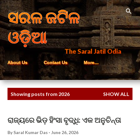
Skip to main content
ସରଳ ଜଟିଳ
ଓଡ଼ିଆ
The Saral Jatil Odia
About Us
Contact Us
More…
P
Showing posts from 2026
SHOW ALL
o
s
t
ରାଜ୍ୟରେ ଭିଡ଼ ହିଂସା ବୃଦ୍ଧି: ଏକ ଅନୁଚିନ୍ତା
s
By
Saral Kumar Das
June 26, 2026