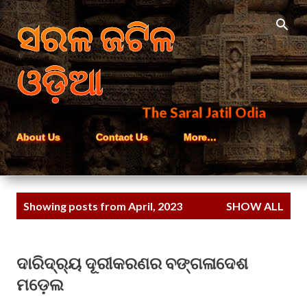
Skip to main content
ସରଳ ଜଟିଳ
ଓଡ଼ିଆ
The Saral Jatil Odia
About Us
Contact Us
More…
P
Showing posts from April, 2023
SHOW ALL
o
s
t
ଦାରିଦ୍ର୍ୟ ଦୂରୀକରଣର ବଙ୍ଗଳାଦେଶ
s
ମଡ଼େଲ