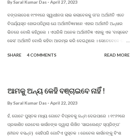
By
Saral Kumar Das
April 27, 2023
ବଙ୍ଗଳାଦେଶ ୧୯୭୧ରେ ସ୍ୱାଧୀନତା ଲାଭ କଲାବେଳକୁ ତା’ର ଅର୍ଥନୀତି ଏତେ
ବିପର୍ଯ୍ୟସ୍ତ ହୋଇପଡିଥିଲା ଯେ ଅର୍ଥନୀତିଜ୍ଞମାନେ ଏହାର ଅର୍ଥନୀତି ଅନ୍ଧାର
ଭିତରେ ବୋଲି କହିଥିଲେ । ଏପରିକି ଅନେକ ଅର୍ଥନୀତିଜ୍ଞ ଏହାକୁ ଏକ ‘ବାସ୍କେଟ
କେସ’ ଅର୍ଥନୀତି ବୋଲି କହିବା ଆରମ୍ଭ କରି ଦେଇଥିଲେ । ସେତେବେଳେ ତା’ର
ଜନସଂଖ୍ୟାର ପ୍ରାୟ ୯୦ ପ୍ରତିଶତ ଲୋକ ଦାରିଦ୍ର୍ୟ ସୀମାରେଖା ତଳେ ଥିଲେ
SHARE
4 COMMENTS
READ MORE
। ସେଠାରେ ଜନସଂଖ୍ୟା ଯେଉଁ ହାରରେ ବୃଦ୍ଧି ପାଉଥିଲା ତାହା ବିସ୍ଫୋରକ
ସ୍ଥିତି ଆଡ଼କୁ ଅଗ୍ରସର ହେଉଥିବାରୁ ଆବଶ୍ୟକ ପରିମାଣର ଖାଦ୍ୟାନ୍ନ
ଉତ୍ପନ୍ନ ନ ହୋଇ ଦେଶ ପକ୍ଷରେ ଦେଶବାସୀଙ୍କ ମୁହଁରେ ଦୁଇ ମୁଠା ଖାଦ୍ୟ
ପହଞ୍ଚାଇବା ମଧ୍ୟ କଷ୍ଟକର ହୋଇପଡ଼ିବ ବୋଲି ଭବିଷ୍ୟ ବାଣୀ
ଆମକୁ ଅନ୍ୟ କେହି ବଞ୍ଚାଇବେ ନାହିଁ !
କରାଯାଉଥିଲା । ଅର୍ଥନୀତିକୁ ସୁଧାରିବାର ସମ୍ଭାବନା କ୍ଷୀଣ ହୋଇଥିବାରୁ ତାକୁ
କୌଣସି ବିଦେଶୀ ଆର୍ଥିକ ସାହାଯ୍ୟ ଦେବା ମାନେ ପ୍ରଦତ୍ତ ରାଶି ପାଣିରେ
By
Saral Kumar Das
April 22, 2023
ପକାଇବା ବୋଲି କେହି କେହି କହିବାକୁ ମଧ୍ୟ ପଛାଉ ନଥିଲେ । ବଙ୍ଗଳାଦେଶର
ହଁ, ଗୋଟେ ପୁସ୍ତକ ମଧ୍ୟ ଗୋଟେ ବିପ୍ଳବକୁ ଜନ୍ମ ଦେଇପାରେ । ୧୯୬୨ରେ
ସ୍ୱାଧୀନତା ସଂଗ୍ରାମ ସମୟରେ ସେଠାରୁ ଲକ୍ଷ ଲକ୍ଷ ସଂଖ୍ୟାରେ ରିଫ୍ୟୁଜି
ପ୍ରକାଶିତ ରେଚେଲ କାର୍ସନଙ୍କ ଦ୍ୱାରା ଲିଖିତ ‘ସାଇଲେଣ୍ଟ ସ୍ପ୍ରିଙ୍ଗ’
ପଳାୟନ କରି ଭାରତରେ ଆଶ୍ରୟ ନେଇଥିବାରୁ ଓ ତତ୍ ପରବର୍ତ୍ତୀ ସେଠାକାର
(ନୀରବ ବସନ୍ତ) ସେହିପରି ଗୋଟିଏ ପୁସ୍ତକ । ରେଚେଲ କାର୍ସନଙ୍କୁ ବିଂଶ
ଦୁର୍ବଳ ଆର୍ଥିକ ସ୍ଥିତି ସମ୍ପର୍କରେ ଅବଗତ ଭାରତୀୟମାନଙ୍କ ମନରେ ଏବେ ବି