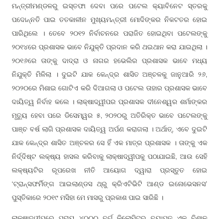
ମନ୍ତ୍ରୀମଣ୍ଡଳରୁ ଇସ୍ତଫା ଦେବା ପରେ ପଟେଲ କ୍ୟାବିନେଟ ସ୍ତରକୁ
ପଦୋନ୍ନତି ପାଇ ତତକାଳୀନ ମୁଖ୍ୟମନ୍ତ୍ରୀ ମୋଦିଙ୍କର ନିକଟତର ହୋଇ
ପାରିଥିଲେ । ତେବେ ୨୦୧୨ ନିର୍ବାଚନରେ ପରାଜିତ ହୋଇଥିବା ପଟେଲଙ୍କୁ
୨୦୧୪ରେ ପ୍ରଶାସକ ଭାବେ ନିଯୁକ୍ତି ପ୍ରଦାନ କରି ଥଇଥାନ କରା ଯାଇଥିଲା ।
୨୦୧୬ରେ ତାଙ୍କୁ ଦାଦ୍ରା ଓ ନାଗର ହଭେଲିର ପ୍ରଶାସକ ଭାବେ ମଧ୍ୟ
ନିଯୁକ୍ତି ମିଳିଲା । ଦୁଇଟି ଯାକ କେନ୍ଦ୍ର ଶାସିତ ଅଞ୍ଚଳକୁ ଜାନୁଆରି ୨୬,
୨୦୨୦ରେ ମିଶାଇ ଗୋଟିଏ କରି ଦିଆଗଲା ଓ ପଟେଲ ତାହାର ପ୍ରଶାସକ ଭାବେ
ଦାୟିତ୍ୱ ନିର୍ବାହ କଲେ । ଲାକ୍ଷାଦ୍ୱୀପର ପ୍ରଶାସକ ଦୀନେଶ୍ୱର ଶର୍ମାଙ୍କର
ମୃତ୍ୟୁ ହେବା ପରେ ଡିସେମ୍ୱର ୫, ୨୦୨୦ରୁ ଅତିରିକ୍ତ ଭାବେ ପଟେଲଙ୍କୁ
ପାଞ୍ଚ ବର୍ଷ ଲାଗି ପ୍ରଶାସକ ଦାୟିତ୍ୱ ଅର୍ପଣ କରାଗଲା । ଅର୍ଥାତ୍, ଏବେ ଦୁଇଟି
ଯାକ କେନ୍ଦ୍ର ଶାସିତ ଅଞ୍ଚଳର ସେ ହିଁ ଏକ ମାତ୍ର ପ୍ରଶାସକ । ତାଙ୍କୁ ଏକ
ନିର୍ଦ୍ଦିଷ୍ଟ ଲକ୍ଷ୍ୟ ହାସଲ କରିବାକୁ ଲାକ୍ଷାଦ୍ୱୀପକୁ ପଠାଯାଇଛି, ଆଉ ସେହି
ଲକ୍ଷ୍ୟଟିର ରୂପରେଖ ନୀତି ଆୟୋଗ ଦ୍ୱାରା ପ୍ରସ୍ତୁତ ହୋଇ
‘ଟ୍ରାନ୍ସଫର୍ମିଙ୍ଗ ଆଇଲାଣ୍ଡସ ଥ୍ରୁ କ୍ରିଏଟିଭିଟି ଆଣ୍ଡ ଇନୋଭେସନସ’
ପୁସ୍ତିକାରେ ୨୦୧୯ ମସିହା ମେ ମାସରୁ ପ୍ରକାଶ ପାଇ ସାରିଛି ।
ଲାକ୍ଷାଦ୍ୱୀପରେ ପ୍ରାୟ ୪୦୦୦ ବର୍ଗ କିଲୋମିଟର ବ୍ୟାପ୍ତ ଏକ ବିଶାଳ