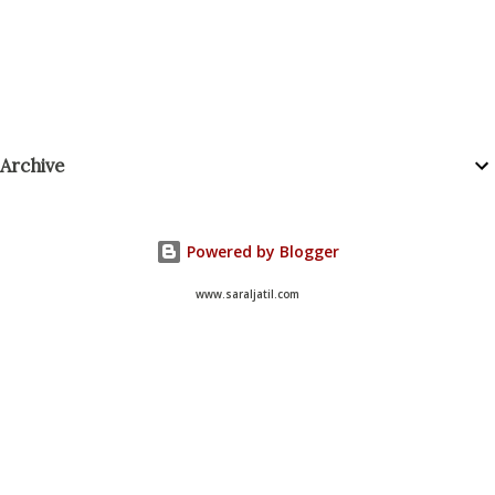
P
Archive
o
s
t
a
Powered by Blogger
C
o
www.saraljatil.com
m
m
e
n
t