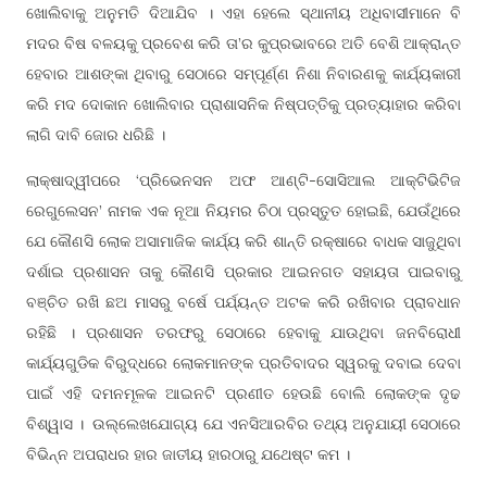
ଖୋଲିବାକୁ ଅନୁମତି ଦିଆଯିବ । ଏହା ହେଲେ ସ୍ଥାନୀୟ ଅଧିବାସୀମାନେ ବି
ମଦର ବିଷ ବଳୟକୁ ପ୍ରବେଶ କରି ତା’ର କୁପ୍ରଭାବରେ ଅତି ବେଶି ଆକ୍ରାନ୍ତ
ହେବାର ଆଶଙ୍କା ଥିବାରୁ ସେଠାରେ ସମ୍ପୂର୍ଣ୍ଣ ନିଶା ନିବାରଣକୁ କାର୍ଯ୍ୟକାରୀ
କରି ମଦ ଦୋକାନ ଖୋଲିବାର ପ୍ରାଶାସନିକ ନିଷ୍ପତ୍ତିକୁ ପ୍ରତ୍ୟାହାର କରିବା
ଲାଗି ଦାବି ଜୋର ଧରିଛି ।
ଲାକ୍ଷାଦ୍ୱୀପରେ ‘ପ୍ରିଭେନସନ ଅଫ ଆଣ୍ଟି-ସୋସିଆଲ ଆକ୍ଟିଭିଟିଜ
ରେଗୁଲେସନ’ ନାମକ ଏକ ନୂଆ ନିୟମର ଚିଠା ପ୍ରସ୍ତୁତ ହୋଇଛି, ଯେଉଁଥିରେ
ଯେ କୌଣସି ଲୋକ ଅସାମାଜିକ କାର୍ଯ୍ୟ କରି ଶାନ୍ତି ରକ୍ଷାରେ ବାଧକ ସାଜୁଥିବା
ଦର୍ଶାଇ ପ୍ରଶାସନ ତାକୁ କୌଣସି ପ୍ରକାର ଆଇନଗତ ସହାୟତା ପାଇବାରୁ
ବଞ୍ଚିତ ରଖି ଛଅ ମାସରୁ ବର୍ଷେ ପର୍ଯ୍ୟନ୍ତ ଅଟକ କରି ରଖିବାର ପ୍ରାବଧାନ
ରହିଛି । ପ୍ରଶାସନ ତରଫରୁ ସେଠାରେ ହେବାକୁ ଯାଉଥିବା ଜନବିରୋଧୀ
କାର୍ଯ୍ୟଗୁଡିକ ବିରୁଦ୍ଧରେ ଲୋକମାନଙ୍କ ପ୍ରତିବାଦର ସ୍ୱରକୁ ଦବାଇ ଦେବା
ପାଇଁ ଏହି ଦମନମୂଳକ ଆଇନଟି ପ୍ରଣୀତ ହେଉଛି ବୋଲି ଲୋକଙ୍କ ଦୃଢ
ବିଶ୍ୱାସ । ଉଲ୍ଲେଖଯୋଗ୍ୟ ଯେ ଏନସିଆରବିର ତଥ୍ୟ ଅନୁଯାୟୀ ସେଠାରେ
ବିଭିନ୍ନ ଅପରାଧର ହାର ଜାତୀୟ ହାରଠାରୁ ଯଥେଷ୍ଟ କମ ।