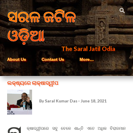
Skip to main content
ସରଳ ଜଟିଳ
ଓଡ଼ିଆ
The Saral Jatil Odia
About Us
Contact Us
More…
ଲକ୍ଷ୍ୟରେ ଲାକ୍ଷାଦ୍ୱୀପ
By
Saral Kumar Das
June 18, 2021
ଲା
କ୍ଷାଦ୍ୱୀପରେ ସବୁ ବେଳେ ଶାନ୍ତି ଏତେ ଅଧିକ ବିରାଜମାନ