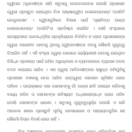
ଦ୍ୱୀପର ଅଧିବାସୀଙ୍କ ଲାଗି ସବୁଠାରୁ ଉଦବେଗଜନକ ହେଉଛି ପ୍ରଶାସନ
ଦ୍ୱାରା ପ୍ରସ୍ତୁତ ହୋଇଥିବା ଚିଠା ‘ଲାକ୍ଷାଦ୍ୱୀପ ଡେଭଲପମେଣ୍ଟ ଅଥରିଟି
ରେଗୁଲେସନ’ । ଦ୍ୱୀପଗୁଡିକର ବିକାଶ ପାଇଁ ‘ପ୍ଲାନିଙ୍ଗ ଆଣ୍ଡ
ଡେଭଲପମେଣ୍ଟ ଅଥରିଟି’ର ପ୍ରତିଷ୍ଠା କରାଯିବ । ସେହି ସଂସ୍ଥାରେ
ସଦସ୍ୟମାନେ ଗଣତାନ୍ତ୍ରିକ ପ୍ରକ୍ରିୟାରେ ନିର୍ବାଚିତ ନ ହୋଇ ପ୍ରଶାସକଙ୍କ
ଦ୍ୱାରା ମନୋନୀତ ହେବାକୁ ଥିବାରୁ ଦ୍ୱୀପବାସୀଙ୍କ ମତକୁ କୌଣସି ଗୁରୁତ୍ୱ
ଦିଆଯିବ ନାହିଁ । ଏହି ସଂସ୍ଥା ଦ୍ୱାରା ସେଠାରେ କାର୍ଯ୍ୟକାରୀ ହେବାକୁ ଯାଉଥିବା
ବିଭିନ୍ନ ପ୍ରକଳ୍ପ ପାଇଁ ଜମିର ଅଧିଗ୍ରହଣ ଓ ବ୍ୟବହାରରେ ବ୍ୟାପକ ଅଦଳ
ବଦଳ କରାଯାଇ ପାରିବ । ଏହା ଦ୍ୱାରା ଆଦିବାସୀଙ୍କର କ୍ଷୁଦ୍ର ଜମିଗୁଡିକୁ
ପ୍ରଶାସନ ଦଖଲକୁ ନେଇ ପାରିବ ଯଦ୍ଦ୍ୱାରା ସେମାନେ ଭୂମିହୀନ ହୋଇ
ପଡିବେ । ପରୋକ୍ଷରେ ତାହା ସେମାନଙ୍କୁ ଗାଁ ଗଣ୍ଡା ଛାଡି ପଳାୟନ କରିବାକୁ
ବାଧ୍ୟ କରିବ ଓ ସେମାନଙ୍କ ଭବିଷ୍ୟତ ଅନ୍ଧକାରାଚ୍ଛନ୍ନ ହୋଇ ପଡିବ
ବୋଲି ସେମାନଙ୍କ ଧାରଣା । ସବୁଠାରୁ ଗୁରୁତ୍ୱପୂର୍ଣ୍ଣ ହେଉଛି ଏ ଭଳି
ଆଇନର ଖସଡା ପ୍ରସ୍ତୁତି ପୂର୍ବରୁ ଜନସାଧାରଣ ଓ ପଞ୍ଚାୟତଗୁଡିକ ସହ
କୌଣସି ବିଚାର ବିମର୍ଶ ହୋଇ ନାହିଁ ।
ଚିଠା 'ପଞ୍ଚାୟତ ରେଗୁଲେସନ, ୨୦୨୧'ରେ ମଧ୍ୟ ପରିବର୍ତ୍ତନ କରା