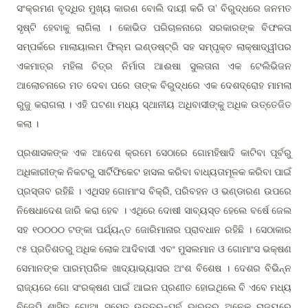
ସଂକ୍ରମଣ ବୃଦ୍ଧିର ମୁଖ୍ୟ କାରଣ ବୋଲି ଦାୟୀ କରି ତା’ ବିରୁଦ୍ଧରେ ଜନମତ
ସୃଷ୍ଟି ହେବାକୁ ଲାଗିଲା । କୋଭିଡ ପରିଚାଳନାରେ ସରକାରଙ୍କ ବିଫଳତା
ସମ୍ପର୍କରେ ମାଲାୟାଲମ ଫିଲ୍ମ ଇଣ୍ଡଷ୍ଟ୍ରି ସହ ସମ୍ପୃକ୍ତ ଲାକ୍ଷାଦ୍ୱୀପର
ଏକମାତ୍ର ମହିଳା ଚିତ୍ର ନିର୍ମାତା ଆଈଷା ସୁଲତାନା ଏକ ଟେଲିଭିଜନ
ଆଲୋଚନାରେ ମତ ଦେବା ପରେ ତାଙ୍କ ବିରୁଦ୍ଧରେ ଏକ ଦେଶଦ୍ରୋହ ମାମଲା
ରୁଜୁ କରାଗଲା । ଏହି ଘଟଣା ମଧ୍ୟ ସ୍ଥାନୀୟ ଅଧିବାସୀଙ୍କୁ ଅଧିକ ଉତ୍ତେଜିତ
କଲା ।
ପ୍ରଶାସକଙ୍କ ଏକ ଆଦେଶ କ୍ରମେ ସେଠାରେ ଗୋମହିଷାଦି କାଟିବା ପୂର୍ବରୁ
ଅଧିକାରୀଙ୍କ ନିକଟରୁ ସାର୍ଟିଫିକେଟ ହାସଲ କରିବା ବାଧ୍ୟତାମୂଳକ କରିବା ପାଇଁ
ପ୍ରସ୍ତାବ ରହିଛି । ଏଥିସହ ଗୋମାଂସ ବିକ୍ରି, ପରିବହନ ଓ ଭଣ୍ଡାରଣ ଉପରେ
ନିଷେଧାଦେଶ ଜାରି କରା ହେବ । ଏଥିରେ ଦୋଷୀ ସାବ୍ୟସ୍ତ ହେଲେ ବର୍ଷେ ଜେଲ
ସହ ୧୦୦୦୦ ଟଙ୍କା ପର୍ଯ୍ୟନ୍ତ ଜୋରିମାନାର ପ୍ରାବଧାନ ରହିଛି । ସେଠାକାର
୯୫ ପ୍ରତିଶତରୁ ଅଧିକ ଲୋକ ଆଦିବାସୀ ଏବଂ ମୁସଲମାନ ଓ ଗୋମାଂସ ଭକ୍ଷଣ
ସେମାନଙ୍କ ପାରମ୍ପରିକ ଖାଦ୍ୟାଭ୍ୟାସର ଅଂଶ ବିଶେଷ । ଦେଶର ବିଭିନ୍ନ
ରାଜ୍ୟରେ ଗୋ ସଂରକ୍ଷଣ ପାଇଁ ଆଇନ ପ୍ରଣୀତ ହୋଇଥିଲେ ବି ଏବେ ମଧ୍ୟ
ବିଜେପି ଶାସିତ ଗୋଆ ସମେତ ଉତ୍ତର-ପୂର୍ବ ଭାରତର ଅନେକ ରାଜ୍ୟରେ