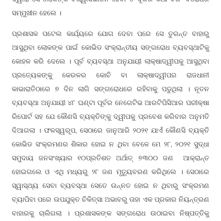
ସମ୍ମୁଖୀନ ହେଲେ ।
ପ୍ରଶାସକ ପଟେଲ କାର୍ଯ୍ୟରେ ଯୋଗ ଦେବା ପରେ ସେ ତୁରନ୍ତ ବାହାରୁ
ଆସୁଥିବା ଲୋକଙ୍କ ପାଇଁ କୋଭିଡ ସଂକ୍ରାନ୍ତୀୟ ସଙ୍ଗରୋଧ ବ୍ୟବସ୍ଥାଟିକୁ
କୋହଳ କରି ଦେଲେ । ପୂର୍ବ ବ୍ୟବସ୍ଥା ଅନୁଯାୟୀ ଲାକ୍ଷାଦ୍ୱୀପକୁ ଆସୁଥିବା
ପ୍ରତ୍ୟେକଙ୍କୁ କେରଳର କୋଚି ବା ଲାକ୍ଷାଦ୍ୱୀପର ରାଜଧାନୀ
କାଭାରାତିଠାରେ ୭ ଦିନ ଲାଗି ସଙ୍ଗରୋଧରେ ରହିବାକୁ ପଡୁଥିଲା । ନୂତନ
ବ୍ୟବସ୍ଥା ଅନୁଯାୟୀ ୪୮ ଘଣ୍ଟା ପୂର୍ବର ନେଗେଟିଭ ଆରଟିପିସିଆର ପରୀକ୍ଷା
ରିପୋର୍ଟ ସହ ଯେ କୌଣସି ବ୍ୟକ୍ତିଙ୍କୁ ଦ୍ୱୀପକୁ ପ୍ରବେଶ କରିବାର ଅନୁମତି
ଦିଆଗଲା । ଫଳସ୍ୱରୂପ, ସେଠାରେ ଜାନୁଆରି ୨୦୨୧ ଯାଏଁ କୌଣସି ବ୍ୟକ୍ତି
କୋଭିଡ ସଂକ୍ରମଣର ଶିକାର ହୋଇ ନ ଥିବା ବେଳେ ମେ ୨୮, ୨୦୨୧ ସୁଦ୍ଧା
ସମୁଦାୟ ଜନସଂଖ୍ୟାର ୧୦ପ୍ରତିଶତ ଅର୍ଥାତ୍ ୭୩୦୦ ଜଣ ଆକ୍ରାନ୍ତ
ହୋଇଗଲେ ଓ ଏଥି ମଧ୍ୟରୁ ୨୮ ଜଣ ମୃତ୍ୟୁବରଣ କରିଥିଲେ । ସେଠାରେ
ସ୍ୱାସ୍ଥ୍ୟ ସେବା ବ୍ୟବସ୍ଥା ସେତେ ଉନ୍ନତ ହୋଇ ନ ଥିବାରୁ ସଂକ୍ରମଣ
ବ୍ୟାପିବା ପରେ ଉପଯୁକ୍ତ ଚିକିତ୍ସା ଅଭାବରୁ ତାହା ଏକ ପ୍ରକାର ନିୟନ୍ତ୍ରଣ
ବାହାରକୁ ଚାଲିଗଲା । ପ୍ରଶାସକଙ୍କ ସଙ୍ଗରୋଧ ଉଠାଇବା ନିଷ୍ପତ୍ତିକୁ