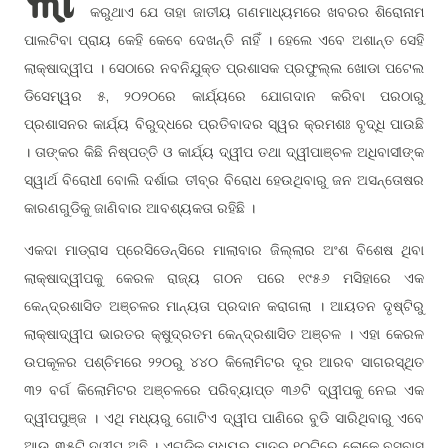
କରୁଥାଏ ଯେ ତାହା ଜାତୀୟ ଗଣମାଧ୍ୟମରେ ଖବରର ଶିରୋନାମ
ପାଲଟିବା ପ୍ରାୟ କେହି କେବେ ଦେଖନ୍ତି ନାହିଁ । ହେଲେ ଏବେ ଅଶାନ୍ତ ସେହି
ଲାକ୍ଷାଦ୍ୱୀପ । ସେଠାରେ ନବନିଯୁକ୍ତ ପ୍ରଶାସକ ପ୍ରଫୁଲ୍ଲ ଖୋଡା ପଟେଲ
ଡିସେମ୍ୱର ୫, ୨୦୨୦ରେ କାର୍ଯ୍ୟରେ ଯୋଗଦାନ କରିବା ପରଠାରୁ
ପ୍ରଶାସନର କାର୍ଯ୍ୟ ବିରୁଦ୍ଧରେ ପ୍ରତିବାଦର ସ୍ୱର କ୍ରମଶଃ ବୃଦ୍ଧି ପାଉଛି
। ତାଙ୍କର କିଛି ନିଷ୍ପତ୍ତି ଓ କାର୍ଯ୍ୟ ଦ୍ୱୀପ ତଥା ଦ୍ୱୀପାଞ୍ଚଳ ଅଧିବାସୀଙ୍କ
ସ୍ୱାର୍ଥ ବିରୋଧୀ ବୋଲି ଦର୍ଶାଇ ତୀବ୍ର ବିରୋଧ ହେଉଥିବାରୁ ଜନ ଅସନ୍ତୋଷର
କାରଣଗୁଡିକୁ ଜାଣିବାର ଆବଶ୍ୟକତା ରହିଛି ।
ଏକଦା ମାଡ୍ରାସ ପ୍ରେସିଡେନ୍ସିରେ ମାଲାବାର ଜିଲ୍ଲାର ଅଂଶ ବିଶେଷ ଥିବା
ଲାକ୍ଷାଦ୍ୱୀପକୁ କେରଳ ରାଜ୍ୟ ଗଠନ ପରେ ୧୯୫୬ ମସିହାରେ ଏକ
କେନ୍ଦ୍ରଶାସିତ ଅଞ୍ଚଳର ମାନ୍ୟତା ପ୍ରଦାନ କରାଗଲା । ଆୟତନ ଦୃଷ୍ଟିରୁ
ଲାକ୍ଷାଦ୍ୱୀପ ଭାରତର କ୍ଷୁଦ୍ରତମ କେନ୍ଦ୍ରଶାସିତ ଅଞ୍ଚଳ । ଏହା କେରଳ
ଉପକୂଳର ପଶ୍ଚିମରେ ୨୨୦ରୁ ୪୪୦ କିଲୋମିଟର ଦୂର ଆରବ ସାଗରସ୍ଥିତ
୩୨ ବର୍ଗ କିଲୋମିଟର ଅଞ୍ଚଳରେ ପରିବ୍ୟାପ୍ତ ୩୬ଟି ଦ୍ୱୀପକୁ ନେଇ ଏକ
ଦ୍ୱୀପପୁଞ୍ଜ । ଏଥି ମଧ୍ୟରୁ ଗୋଟିଏ ଦ୍ୱୀପ ପାଣିରେ ବୁଡି ସାରିଥିବାରୁ ଏବେ
ଆଉ ୩୫ଟି ଦ୍ୱୀପ ଅଛି । ଏଗୁଡିକ ମଧ୍ୟରୁ ମାତ୍ର ୧୦ଟିରେ ଲୋକେ ବସବାସ