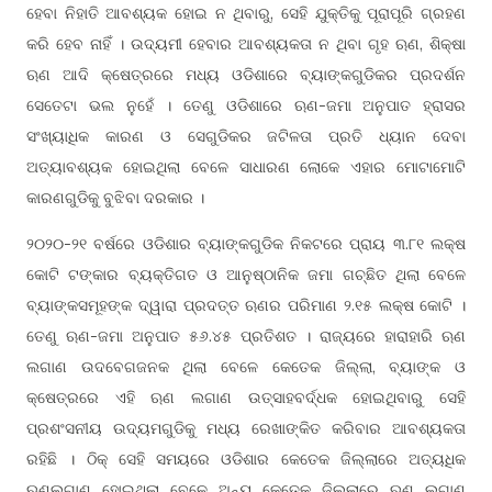
ହେବା ନିହାତି ଆବଶ୍ୟକ ହୋଇ ନ ଥିବାରୁ, ସେହି ଯୁକ୍ତିକୁ ପୂରାପୂରି ଗ୍ରହଣ
କରି ହେବ ନାହିଁ । ଉଦ୍ୟମୀ ହେବାର ଆବଶ୍ୟକତା ନ ଥିବା ଗୃହ ଋଣ, ଶିକ୍ଷା
ଋଣ ଆଦି କ୍ଷେତ୍ରରେ ମଧ୍ୟ ଓଡିଶାରେ ବ୍ୟାଙ୍କଗୁଡିକର ପ୍ରଦର୍ଶନ
ସେତେଟା ଭଲ ନୁହେଁ । ତେଣୁ ଓଡିଶାରେ ଋଣ-ଜମା ଅନୁପାତ ହ୍ରାସର
ସଂଖ୍ୟାଧିକ କାରଣ ଓ ସେଗୁଡିକର ଜଟିଳତା ପ୍ରତି ଧ୍ୟାନ ଦେବା
ଅତ୍ୟାବଶ୍ୟକ ହୋଇଥିଲା ବେଳେ ସାଧାରଣ ଲୋକେ ଏହାର ମୋଟାମୋଟି
କାରଣଗୁଡିକୁ ବୁଝିବା ଦରକାର ।
୨୦୨୦-୨୧ ବର୍ଷରେ ଓଡିଶାର ବ୍ୟାଙ୍କଗୁଡିକ ନିକଟରେ ପ୍ରାୟ ୩.୮୧ ଲକ୍ଷ
କୋଟି ଟଙ୍କାର ବ୍ୟକ୍ତିଗତ ଓ ଆନୁଷ୍ଠାନିକ ଜମା ଗଚ୍ଛିତ ଥିଲା ବେଳେ
ବ୍ୟାଙ୍କସମୂହଙ୍କ ଦ୍ୱାରା ପ୍ରଦତ୍ତ ଋଣର ପରିମାଣ ୨.୧୫ ଲକ୍ଷ କୋଟି ।
ତେଣୁ ଋଣ-ଜମା ଅନୁପାତ ୫୬.୪୫ ପ୍ରତିଶତ । ରାଜ୍ୟରେ ହାରାହାରି ଋଣ
ଲଗାଣ ଉଦବେଗଜନକ ଥିଲା ବେଳେ କେତେକ ଜିଲ୍ଲା, ବ୍ୟାଙ୍କ ଓ
କ୍ଷେତ୍ରରେ ଏହି ଋଣ ଲଗାଣ ଉତ୍ସାହବର୍ଦ୍ଧକ ହୋଇଥିବାରୁ ସେହି
ପ୍ରଶଂସନୀୟ ଉଦ୍ୟମଗୁଡିକୁ ମଧ୍ୟ ରେଖାଙ୍କିତ କରିବାର ଆବଶ୍ୟକତା
ରହିଛି । ଠିକ୍ ସେହି ସମୟରେ ଓଡିଶାର କେତେକ ଜିଲ୍ଲାରେ ଅତ୍ୟଧିକ
ଋଣଲଗାଣ ହୋଇଥିଲା ବେଳେ ଅନ୍ୟ କେତେକ ଜିଲ୍ଲାରେ ଋଣ ଲଗାଣ