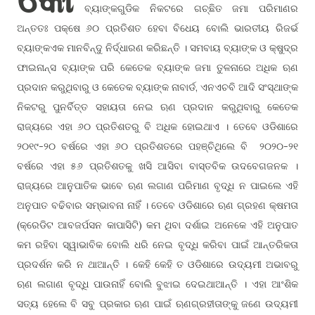
ବ୍ୟାଙ୍କଗୁଡିକ ନିକଟରେ ଗଚ୍ଛିତ ଜମା ପରିମାଣର
ଅନ୍ତତଃ ପକ୍ଷେ ୬୦ ପ୍ରତିଶତ ହେବା ବିଧେୟ ବୋଲି ଭାରତୀୟ ରିଜର୍ଭ
ବ୍ୟାଙ୍କଏକ ମାନବିନ୍ଦୁ ନିର୍ଦ୍ଧାରଣ କରିଛନ୍ତି । ସମବାୟ ବ୍ୟାଙ୍କ ଓ କ୍ଷୁଦ୍ର
ଫାଇନାନ୍ସ ବ୍ୟାଙ୍କ ପରି କେତେକ ବ୍ୟାଙ୍କ ଜମା ତୁଳନାରେ ଅଧିକ ଋଣ
ପ୍ରଦାନ କରୁଥିବାରୁ ଓ କେତେକ ବ୍ୟାଙ୍କ ନାବାର୍ଡ, ଏନଏଚବି ଆଦି ସଂସ୍ଥାଙ୍କ
ନିକଟରୁ ପୁନର୍ବିତ୍ତ ସହାୟତା ନେଇ ଋଣ ପ୍ରଦାନ କରୁଥିବାରୁ କେତେକ
ରାଜ୍ୟରେ ଏହା ୬୦ ପ୍ରତିଶତରୁ ବି ଅଧିକ ହୋଇଥାଏ । ତେବେ ଓଡିଶାରେ
୨୦୧୯-୨୦ ବର୍ଷରେ ଏହା ୬୦ ପ୍ରତିଶତରେ ପହଞ୍ଚିଥିଲେ ବି ୨୦୨୦-୨୧
ବର୍ଷରେ ଏହା ୫୬ ପ୍ରତିଶତକୁ ଖସି ଆସିବା ବାସ୍ତବିକ ଉଦବେଗଜନକ ।
ରାଜ୍ୟରେ ଆନୁପାତିକ ଭାବେ ଋଣ ଲଗାଣ ପରିମାଣ ବୃଦ୍ଧି ନ ପାଇଲେ ଏହି
ଅନୁପାତ ବଢିବାର ସମ୍ଭାବନା ନାହିଁ । ତେବେ ଓଡିଶାରେ ଋଣ ଗ୍ରହଣ କ୍ଷମତା
(କ୍ରେଡିଟ ଆବଜର୍ପସନ କାପାସିଟି) କମ ଥିବା ଦର୍ଶାଇ ଅନେକେ ଏହି ଅନୁପାତ
କମ ରହିବା ସ୍ୱାଭାବିକ ବୋଲି ଧରି ନେଇ ବୃଦ୍ଧି କରିବା ପାଇଁ ଆନ୍ତରିକତା
ପ୍ରଦର୍ଶନ କରି ନ ଥାଆନ୍ତି । କେହି କେହି ତ ଓଡିଶାରେ ଉଦ୍ୟମୀ ଅଭାବରୁ
ଋଣ ଲଗାଣ ବୃଦ୍ଧି ପାଉନାହିଁ ବୋଲି ବୁଝାଇ ଦେଇଥାଆନ୍ତି । ଏହା ଆଂଶିକ
ସତ୍ୟ ହେଲେ ବି ସବୁ ପ୍ରକାର ଋଣ ପାଇଁ ଋଣଗ୍ରହୀତାଙ୍କୁ ଜଣେ ଉଦ୍ୟମୀ