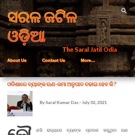
Skip to main content
ସରଳ ଜଟିଳ
ଓଡ଼ିଆ
The Saral Jatil Odia
About Us
Contact Us
More…
ଓଡିଶାରେ ବ୍ୟାଙ୍କ ଋଣ-ଜମା ଅନୁପାତ ବଢାଇ ହେବ କି ?
By
Saral Kumar Das
July 02, 2021
କୌ
ଣସି ରାଜ୍ୟରେ ବ୍ୟାଙ୍କ ପ୍ରଦାନ କରୁଥିବା ଋଣ