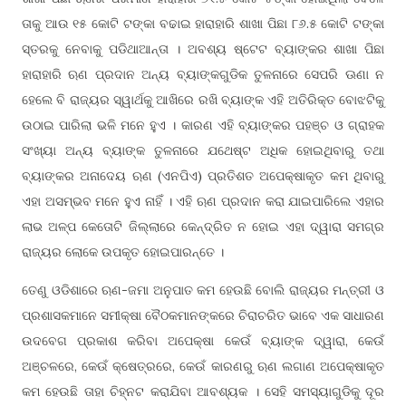
ତାକୁ ଆଉ ୧୫ କୋଟି ଟଙ୍କା ବଢାଇ ହାରାହାରି ଶାଖା ପିଛା ୮୬.୫ କୋଟି ଟଙ୍କା
ସ୍ତରକୁ ନେବାକୁ ପଡିଥାଆନ୍ତା । ଅବଶ୍ୟ ଷ୍ଟେଟ ବ୍ୟାଙ୍କର ଶାଖା ପିଛା
ହାରାହାରି ଋଣ ପ୍ରଦାନ ଅନ୍ୟ ବ୍ୟାଙ୍କଗୁଡିକ ତୁଳନାରେ ସେପରି ଊଣା ନ
ହେଲେ ବି ରାଜ୍ୟର ସ୍ୱାର୍ଥକୁ ଆଖିରେ ରଖି ବ୍ୟାଙ୍କ ଏହି ଅତିରିକ୍ତ ବୋଝଟିକୁ
ଉଠାଇ ପାରିଲା ଭଳି ମନେ ହୁଏ । କାରଣ ଏହି ବ୍ୟାଙ୍କର ପହଞ୍ଚ ଓ ଗ୍ରାହକ
ସଂଖ୍ୟା ଅନ୍ୟ ବ୍ୟାଙ୍କ ତୁଳନାରେ ଯଥେଷ୍ଟ ଅଧିକ ହୋଇଥିବାରୁ ତଥା
ବ୍ୟାଙ୍କର ଅନାଦେୟ ଋଣ (ଏନପିଏ) ପ୍ରତିଶତ ଅପେକ୍ଷାକୃତ କମ ଥିବାରୁ
ଏହା ଅସମ୍ଭବ ମନେ ହୁଏ ନାହିଁ । ଏହି ଋଣ ପ୍ରଦାନ କରା ଯାଇପାରିଲେ ଏହାର
ଲାଭ ଅଳ୍ପ କେତୋଟି ଜିଲ୍ଲାରେ କେନ୍ଦ୍ରିତ ନ ହୋଇ ଏହା ଦ୍ୱାରା ସମଗ୍ର
ରାଜ୍ୟର ଲୋକେ ଉପକୃତ ହୋଇପାରନ୍ତେ ।
ତେଣୁ ଓଡିଶାରେ ଋଣ-ଜମା ଅନୁପାତ କମ ହେଉଛି ବୋଲି ରାଜ୍ୟର ମନ୍ତ୍ରୀ ଓ
ପ୍ରଶାସକମାନେ ସମୀକ୍ଷା ବୈଠକମାନଙ୍କରେ ଚିରାଚରିତ ଭାବେ ଏକ ସାଧାରଣ
ଉଦବେଗ ପ୍ରକାଶ କରିବା ଅପେକ୍ଷା କେଉଁ ବ୍ୟାଙ୍କ ଦ୍ୱାରା, କେଉଁ
ଅଞ୍ଚଳରେ, କେଉଁ କ୍ଷେତ୍ରରେ, କେଉଁ କାରଣରୁ ଋଣ ଲଗାଣ ଅପେକ୍ଷାକୃତ
କମ ହେଉଛି ତାହା ଚିହ୍ନଟ କରାଯିବା ଆବଶ୍ୟକ । ସେହି ସମସ୍ୟାଗୁଡିକୁ ଦୂର