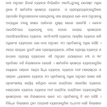
ଜମା ଅନୁପାତ ରିଜର୍ଭ ବ୍ୟାଙ୍କ ନିର୍ଦ୍ଧାରିତ ମାନବିନ୍ଦୁଠାରୁ ଯଥେଷ୍ଟ ଅଧିକ
ଥିଲେ ବି ସାର୍ବଜନିକ କ୍ଷେତ୍ର ବ୍ୟାଙ୍କ ଓ ଗ୍ରାମ୍ୟବ୍ୟାଙ୍କଗୁଡିକର
ପ୍ରଦର୍ଶନ ନିରୁତ୍ସାହଜନକ ହୋଇଥିବାରୁ ତାହା ରାଜ୍ୟରେ ଋଣ-ଜମା ଅନୁପାତକୁ
ଅତ୍ୟଧିକ ତଳକୁ ଖସାଇ ଆଣିବାର ମୁଖ୍ୟ କାରଣ ପାଲଟିଛି । କେବଳ
ଆଇଡିବିଆଇ ବ୍ୟାଙ୍କକୁ ବାଦ୍ ଦେଲେ ଘରୋଇ କ୍ଷେତ୍ରର
ଆଇସିଆଇସିଆଇ ବ୍ୟାଙ୍କ, ଏଚଡିଏଫସି ବ୍ୟାଙ୍କ, ଆକ୍ସିସ ବ୍ୟାଙ୍କ ଭଳି
ଅଧିକାଂଶ ବ୍ୟାଙ୍କର ଋଣ-ଜମା ଅନୁପାତ ୬୦ ପ୍ରତିଶତରୁ ଅଧିକ ରହିଛି ।
ମାତ୍ର ରାଜ୍ୟର ଦୁଇଟି ଯାକ ଗ୍ରାମ୍ୟବ୍ୟାଙ୍କ, ଓଡିଶା ଗ୍ରାମ୍ୟ ବ୍ୟାଙ୍କ ଓ
ଉତ୍କଳ ଗ୍ରାମ୍ୟ ବ୍ୟାଙ୍କର ଏହି ଅନୁପାତ ଯଥାକ୍ରମେ ୪୩ ଓ ୩୯
ପ୍ରତିଶତ ରହି ନିରାଶାଜନକ ହୋଇଛି । ସାର୍ବଜନିକ କ୍ଷେତ୍ର ବ୍ୟାଙ୍କଗୁଡିକ
ମଧ୍ୟରେ ପଞ୍ଜାବ ଆଣ଼୍ଡ ସିନ୍ଧ ବ୍ୟାଙ୍କ, ବ୍ୟାଙ୍କ ଅଫ ମହାରାଷ୍ଟ୍ର ଓ
ପଞ୍ଜାବ ନ୍ୟାସନାଲ ବ୍ୟାଙ୍କ ୬୦ ପ୍ରତିଶତରୁ ଅଧିକ ଅନୁପାତ ହାସଲ କରି
ପ୍ରଶଂସନୀୟ କାର୍ଯ୍ୟ କରିଥିବା ବେଳେ ଇଣ୍ଡିଆନ ଓଭରସିଜ ବ୍ୟାଙ୍କ,
ସେଣ୍ଟ୍ରାଲ ବ୍ୟାଙ୍କ, ବ୍ୟାଙ୍କ ଅଫ ଇଣ୍ଡିଆ, ଇଣ୍ଡିଆନ ବ୍ୟାଙ୍କଗୁଡିକ
କ୍ଷେତ୍ରରେ ଏହା ନିରାଶାଜନକ ଭାବେ ୪୦ ପ୍ରତିଶତରୁ ବି କମ ରହିଛି ।
ବିଭିନ୍ନ ଜିଲ୍ଲାରେ ଥିବା ଅଗ୍ରଣୀ ବ୍ୟାଙ୍କଗୁଡିକ ଅନ୍ତତଃ ସେହି ଜିଲ୍ଲାରେ