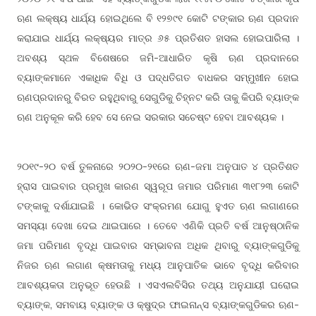
ଋଣ ଲକ୍ଷ୍ୟ ଧାର୍ଯ୍ୟ ହୋଇଥିଲେ ବି ୧୨୭୯୧ କୋଟି ଟଙ୍କାର ଋଣ ପ୍ରଦାନ
କରାଯାଇ ଧାର୍ଯ୍ୟ ଲକ୍ଷ୍ୟର ମାତ୍ର ୬୫ ପ୍ରତିଶତ ହାସଲ ହୋଇପାରିଲା ।
ଅବଶ୍ୟ ସ୍ଥଳ ବିଶେଷରେ ଜମି-ଆଧାରିତ କୃଷି ଋଣ ପ୍ରଦାନରେ
ବ୍ୟାଙ୍କମାନେ ଏକାଧିକ ବିଧି ଓ ପଦ୍ଧତିଗତ ବାଧକର ସମ୍ମୁଖୀନ ହୋଇ
ଋଣପ୍ରଦାନରୁ ବିରତ ରହୁଥିବାରୁ ସେଗୁଡିକୁ ଚିହ୍ନଟ କରି ତାକୁ କିପରି ବ୍ୟାଙ୍କ
ଋଣ ଅନୁକୂଳ କରି ହେବ ସେ ନେଇ ସରକାର ସଚେଷ୍ଟ ହେବା ଆବଶ୍ୟକ ।
୨୦୧୯-୨୦ ବର୍ଷ ତୁଳନାରେ ୨୦୨୦-୨୧ରେ ଋଣ-ଜମା ଅନୁପାତ ୪ ପ୍ରତିଶତ
ହ୍ରାସ ପାଇବାର ପ୍ରମୁଖ କାରଣ ସ୍ୱରୂପ ଜମାର ପରିମାଣ ୩୧୮୨୩ କୋଟି
ଟଙ୍କାକୁ ଦର୍ଶାଯାଇଛି । କୋଭିଡ ସଂକ୍ରମଣ ଯୋଗୁ ହୁଏତ ଋଣ ଲଗାଣରେ
ସମସ୍ୟା ଦେଖା ଦେଇ ଥାଇପାରେ । ତେବେ ଏଣିକି ପ୍ରତି ବର୍ଷ ଆନୁଷ୍ଠାନିକ
ଜମା ପରିମାଣ ବୃଦ୍ଧି ପାଇବାର ସମ୍ଭାବନା ଅଧିକ ଥିବାରୁ ବ୍ୟାଙ୍କଗୁଡିକୁ
ନିଜର ଋଣ ଲଗାଣ କ୍ଷମତାକୁ ମଧ୍ୟ ଆନୁପାତିକ ଭାବେ ବୃଦ୍ଧି କରିବାର
ଆବଶ୍ୟକତା ଅନୁଭୂତ ହେଉଛି । ଏସଏଲବିସିର ତଥ୍ୟ ଅନୁଯାୟୀ ଘରୋଇ
ବ୍ୟାଙ୍କ, ସମବାୟ ବ୍ୟାଙ୍କ ଓ କ୍ଷୁଦ୍ର ଫାଇନାନ୍ସ ବ୍ୟାଙ୍କଗୁଡିକର ଋଣ-