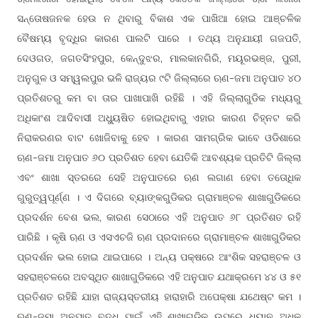
ସନ୍ତୋଷଜନକ ହେଉ ନ ଥିବାରୁ ବିକାଶ ଏକ ପାଖିଆ ହୋଇ ଆଞ୍ଚଳିକ
ବୈଷମ୍ୟ ବୃଦ୍ଧିର କାରଣ ପାଲଟି ପାରେ । ତଥ୍ୟ ଅନୁଯାୟୀ ଗଜପତି,
ଦେଓଗଡ, ଜଗତସିଂହପୁର, କେନ୍ଦୁଝର, ମାଲକାନଗିରି, ମୟୂରଭଞ୍ଜ, ପୁରୀ,
ଅନୁଗୁଳ ଓ ସମ୍ୱଲପୁର ଭଳି ରାଜ୍ୟର ୯ଟି ଜିଲ୍ଲାରେ ଋଣ-ଜମା ଅନୁପାତ ୪୦
ପ୍ରତିଶତରୁ କମ ବା ତାର ପାଖାପାଖି ରହିଛି । ଏହି ଜିଲ୍ଲାଗୁଡିକ ମଧ୍ୟରୁ
ଅଧିକାଂଶ ଆଦିବାସୀ ଅଧ୍ୟୁଷିତ ହୋଇଥିବାରୁ ଏହାର କାରଣ ଚିହ୍ନଟ କରି
ନିରାକରଣର ବାଟ ଖୋଜିବାକୁ ହେବ । କାରଣ ସାମଗ୍ରିକ ଭାବେ ଓଡିଶାରେ
ଋଣ-ଜମା ଅନୁପାତ ୬୦ ପ୍ରତିଶତ ହେବା ଯେତିକି ଆବଶ୍ୟକ ପ୍ରତିଟି ଜିଲ୍ଲା
ଏବଂ ଶାଖା ସ୍ତରରେ ସେହି ଅନୁପାତରେ ଋଣ ଲଗାଣ ହେବା ତତୋଧିକ
ଗୁରୁତ୍ୱପୂର୍ଣ୍ଣ । ଏ ଦିଗରେ ବ୍ୟାଙ୍କଗୁଡିକର ଗ୍ରାମାଞ୍ଚଳ ଶାଖାଗୁଡିକରେ
ପ୍ରଦର୍ଶନ ବେଶ ଭଲ, କାରଣ ସେଠାରେ ଏହି ଅନୁପାତ ୬୮ ପ୍ରତିଶତ ରହି
ପାରିଛି । କୃଷି ଋଣ ଓ ଏସଏଚଜି ଋଣ ପ୍ରଦାନରେ ଗ୍ରାମାଞ୍ଚଳ ଶାଖାଗୁଡିକର
ପ୍ରଦର୍ଶନ ଭଲ ହୋଇ ଥାଇପାରେ । ଅନ୍ୟ ପକ୍ଷରେ ଆଂଶିକ ସହରାଞ୍ଚଳ ଓ
ସହରାଞ୍ଚଳରେ ଅବସ୍ଥିତ ଶାଖାଗୁଡିକରେ ଏହି ଅନୁପାତ ଯଥାକ୍ରମେ ୪୪ ଓ ୫୧
ପ୍ରତିଶତ ରହିଛି ଯାହା ରାଜ୍ୟସ୍ତରୀୟ ହାରାହାରି ଅପେକ୍ଷା ଯଥେଷ୍ଟ କମ ।
ଋଣ-ଜମା ଅନୁପାତ ବୃଦ୍ଧି ପାଇଁ ଏହି ଶାଖାଗୁଡିକ ଉପରେ ଧ୍ୟାନ ଅଧିକ