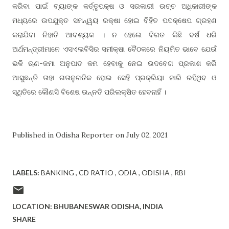
କରିବା ପାଇଁ ବ୍ୟାଙ୍କ କର୍ତ୍ତୃପକ୍ଷ ଓ ସରକାରୀ ଉଚ୍ଚ ଅଧିକାରୀଙ୍କ
ମଧ୍ୟରେ ଉପଯୁକ୍ତ ସମନ୍ୱୟ ରକ୍ଷା ହୋଇ ବିହିତ ପଦକ୍ଷେପ ଗ୍ରହଣ
କରାଯିବା ନିହାତି ଆବଶ୍ୟକ । ନ ହେଲେ ବିଗତ କିଛି ବର୍ଷ ଧରି
ଅର୍ଥମନ୍ତ୍ରୀମାନେ ଏସଏଲବିସିର ସମୀକ୍ଷା ବୈଠକରେ ନିୟମିତ ଭାବେ ଯେଉଁ
ଭଳି ଋଣ-ଜମା ଅନୁପାତ କମ ହେବାକୁ ନେଇ ଉଦବେଗ ପ୍ରକାଶ କରି
ଆସୁଛନ୍ତି ତାହା ଗତାନୁଗତିକ ହୋଇ ସେହି ପ୍ରକ୍ରିୟା ଜାରି ରହିଥିବ ଓ
ସ୍ଥିତିରେ କୌଣସି ବିଶେଷ ଉନ୍ନତି ପରିଲକ୍ଷିତ ହେବନାହିଁ ।
Published in Odisha Reporter on July 02, 2021
LABELS:
BANKING
CD RATIO
ODIA
ODISHA
RBI
LOCATION: BHUBANESWAR
ODISHA, INDIA
SHARE