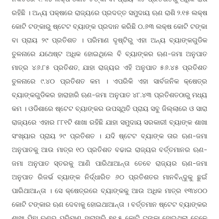
ରହିଛି । ଅନ୍ୟ ପକ୍ଷରେ ରାଜ୍ୟରେ ପ୍ରଦତ୍ତ ସମୁଦାୟ ଋଣ ରାଶି ୨.୧୫ ଲକ୍ଷ
କୋଟି ଟଙ୍କାରୁ ଷ୍ଟେଟ ବ୍ୟାଙ୍କ ପ୍ରଦାନ କରିଛି ୦.୬୩ ଲକ୍ଷ କୋଟି ଟଙ୍କା
ବା ପ୍ରାୟ ୨୯ ପ୍ରତିଶତ । ପରିମାଣ ଦୃଷ୍ଟିରୁ ଏହା ଅନ୍ୟ ବ୍ୟାଙ୍କଗୁଡିକ
ତୁଳନାରେ ଯଥେଷ୍ଟ ଅଧିକ ହୋଇଥିଲେ ବି ବ୍ୟାଙ୍କର ଋଣ-ଜମା ଅନୁପାତ
ମାତ୍ର ୪୬.୮୫ ପ୍ରତିଶତ, ଯାହା ରାଜ୍ୟର ଏହି ଅନୁପାତ ୫୬.୪୫ ପ୍ରତିଶତ
ତୁଳନାରେ ୯.୪୦ ପ୍ରତିଶତ କମ । ଏପରିକି ଏହା ସାର୍ବଜନିକ କ୍ଷେତ୍ର
ବ୍ୟାଙ୍କଗୁଡିକର ହାରାହାରି ଋଣ-ଜମା ଅନୁପାତ ୪୮.୪୩ ପ୍ରତିଶତଠାରୁ ମଧ୍ୟ
କମ । ଓଡିଶାରେ ଷ୍ଟେଟ ବ୍ୟାଙ୍କର ଉପସ୍ଥିତି ପ୍ରାୟ ସବୁ ଜିଲ୍ଲାରେ ଓ ସାରା
ରାଜ୍ୟରେ ଏହାର ୮୮୧ଟି ଶାଖା ରହିଛି ଯାହା ସମୁଦାୟ ସରକାରୀ ବ୍ୟାଙ୍କ ଶାଖା
ସଂଖ୍ୟାର ପ୍ରାୟ ୨୯ ପ୍ରତିଶତ । ଯଦି ଷ୍ଟେଟ ବ୍ୟାଙ୍କ ତାର ଋଣ-ଜମା
ଅନୁପାତକୁ ଆଉ ମାତ୍ର ୧୦ ପ୍ରତିଶତ ବଢାଇ ରାଜ୍ୟର ବର୍ତ୍ତମାନର ଋଣ-
ଜମା ଅନୁପାତ ସ୍ତରକୁ ଆଣି ପାରିଥାଆନ୍ତା ତେବେ ରାଜ୍ୟର ଋଣ-ଜମା
ଅନୁପାତ ରିଜର୍ଭ ବ୍ୟାଙ୍କ ନିର୍ଦ୍ଧାରିତ ୬୦ ପ୍ରତିଶତର ମାନବିନ୍ଦୁକୁ ଛୁଇଁ
ପାରିଥାଆନ୍ତା । ସେ କ୍ଷେତ୍ରରେ ବ୍ୟାଙ୍କକୁ ଆଉ ଅଧିକ ମାତ୍ର ୧୩୪୦୦
କୋଟି ଟଙ୍କାର ଋଣ ଦେବାକୁ ହୋଇଥାଆନ୍ତା । ବର୍ତ୍ତମାନ ଷ୍ଟେଟ ବ୍ୟାଙ୍କର
ଶାଖା ପିଛା ଋଣର ପରିମାଣ ହାରାହାରି ୭୧.୫ କୋଟି ଟଙ୍କା ହୋଇଥିଲା ବେଳେ