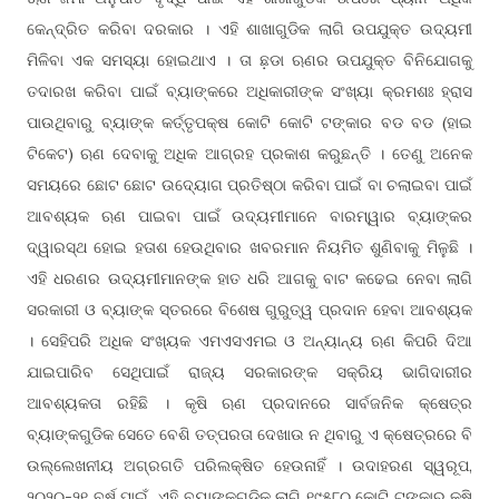
କେନ୍ଦ୍ରିତ କରିବା ଦରକାର । ଏହି ଶାଖାଗୁଡିକ ଲାଗି ଉପଯୁକ୍ତ ଉଦ୍ୟମୀ
ମିଳିବା ଏକ ସମସ୍ୟା ହୋଇଥାଏ । ତା ଛ଼ଡା ଋଣର ଉପଯୁକ୍ତ ବିନିଯୋଗକୁ
ତଦାରଖ କରିବା ପାଇଁ ବ୍ୟାଙ୍କରେ ଅଧିକାରୀଙ୍କ ସଂଖ୍ୟା କ୍ରମଶଃ ହ୍ରାସ
ପାଉଥିବାରୁ ବ୍ୟାଙ୍କ କର୍ତ୍ତୃପକ୍ଷ କୋଟି କୋଟି ଟଙ୍କାର ବଡ ବଡ (ହାଇ
ଟିକେଟ) ଋଣ ଦେବାକୁ ଅଧିକ ଆଗ୍ରହ ପ୍ରକାଶ କରୁଛନ୍ତି । ତେଣୁ ଅନେକ
ସମୟରେ ଛୋଟ ଛୋଟ ଉଦ୍ୟୋଗ ପ୍ରତିଷ୍ଠା କରିବା ପାଇଁ ବା ଚଲାଇବା ପାଇଁ
ଆବଶ୍ୟକ ଋଣ ପାଇବା ପାଇଁ ଉଦ୍ୟମୀମାନେ ବାରମ୍ୱାର ବ୍ୟାଙ୍କର
ଦ୍ୱାରସ୍ଥ ହୋଇ ହତାଶ ହେଉଥିବାର ଖବରମାନ ନିୟମିତ ଶୁଣିବାକୁ ମିଳୁଛି ।
ଏହି ଧରଣର ଉଦ୍ୟମୀମାନଙ୍କ ହାତ ଧରି ଆଗକୁ ବାଟ କଢେଇ ନେବା ଲାଗି
ସରକାରୀ ଓ ବ୍ୟାଙ୍କ ସ୍ତରରେ ବିଶେଷ ଗୁରୁତ୍ୱ ପ୍ରଦାନ ହେବା ଆବଶ୍ୟକ
। ସେହିପରି ଅଧିକ ସଂଖ୍ୟକ ଏମଏସଏମଇ ଓ ଅନ୍ୟାନ୍ୟ ଋଣ କିପରି ଦିଆ
ଯାଇପାରିବ ସେଥିପାଇଁ ରାଜ୍ୟ ସରକାରଙ୍କ ସକ୍ରିୟ ଭାଗିଦାରୀର
ଆବଶ୍ୟକତା ରହିଛି । କୃଷି ଋଣ ପ୍ରଦାନରେ ସାର୍ବଜନିକ କ୍ଷେତ୍ର
ବ୍ୟାଙ୍କଗୁଡିକ ସେତେ ବେଶି ତତ୍ପରତା ଦେଖାଉ ନ ଥିବାରୁ ଏ କ୍ଷେତ୍ରରେ ବି
ଉଲ୍ଲେଖନୀୟ ଅଗ୍ରଗତି ପରିଲକ୍ଷିତ ହେଉନାହିଁ । ଉଦାହରଣ ସ୍ୱରୂପ,
୨୦୨୦-୨୧ ବର୍ଷ ପାଇଁ ଏହି ବ୍ୟାଙ୍କଗୁଡିକ ଲାଗି ୧୯୫୮୦ କୋଟି ଟଙ୍କାର କୃଷି