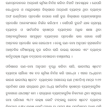
ଋଣପ୍ରଦାନରେ ଅଗ୍ରଣୀ ଭୂମିକା ନିର୍ବାହ କରିବା ନିହାତି ଆବଶ୍ୟକ । ଯେପରି
କେନ୍ଦୁଝର ଓ ମୟୂରଭଞ୍ଜ ଜିଲ୍ଲାରେ ଅଗ୍ରଣୀ ବ୍ୟାଙ୍କ ଥିବା ବ୍ୟାଙ୍କ
ଅଫ ଇଣ୍ଡିଆର ପ୍ରଦର୍ଶନ ଉପରେ ସେହି ଦୁଇ ଜିଲ୍ଲାରେ ବ୍ୟାଙ୍କସମୂହର
ପ୍ରଦର୍ଶନ ଅନେକାଂଶରେ ନିର୍ଭର କରିଥାଏ । ସେହିପରି ଦୁଇଟି ଯାକ ଗ୍ରାମ୍ୟ
ବ୍ୟାଙ୍କ ଓ ସାର୍ବଜନିକ କ୍ଷେତ୍ର ବ୍ୟାଙ୍କର ଅଧିକ ଶାଖା ଥିବା
ଅଞ୍ଚଳଗୁଡିକରେ ସମ୍ପୃକ୍ତ ବ୍ୟାଙ୍କର ପ୍ରଦର୍ଶନ ଭଲ ହେଲେ ସେହି
ଅଞ୍ଚଳର ପ୍ରଦର୍ଶନ ଭଲ ହୋଇଥାଏ । ତେଣୁ ଋଣ-ଜମା ଅନୁପାତ ହ୍ରାସଜନିତ
ଆଞ୍ଚଳିକ ବୈଷମ୍ୟକୁ ଦୂର କରିବା ଲାଗି ଉଭୟ ସରକାର ଏବଂ ବ୍ୟାଙ୍କ
କର୍ତ୍ତୃପକ୍ଷ ଅଧିକ ତତ୍ପରତା ଦେଖାଇବା ବାଞ୍ଛନୀୟ ।
ଓଡିଶାରେ ଋଣ-ଜମା ଅନୁପାତ ବୃଦ୍ଧି କରିବା ଲାଗି, ଭାରତୀୟ ଷ୍ଟେଟ
ବ୍ୟାଙ୍କ ଚାହିଁଲେ ଏକ ବଡ ଭୂମିକା ନିର୍ବାହ କରି ପାରନ୍ତା । ଏହାର ଅନ୍ୟତମ
କାରଣ ଭାରତୀୟ ଷ୍ଟେଟ ବ୍ୟାଙ୍କର ଅନାଦେୟ ଋଣ (ଏନପିଏ) ମାତ୍ର ୨.୧୭
ପ୍ରତିଶତ ଯାହା ରାଜ୍ୟରେ ଥିବା ଅନ୍ୟ ସାର୍ବଜନିକ କ୍ଷେତ୍ର ବ୍ୟାଙ୍କଗୁଡିକ
ତୁଳନାରେ ଯଥେଷ୍ଟ କମ । ରାଜ୍ୟରେ ବ୍ୟାଙ୍କଗୁଡିକ ନିକଟରେ ଥିବା ସମୁଦାୟ
ଜମା ପରିମାଣ ୩.୮୧ ଲକ୍ଷ କୋଟି ଟଙ୍କାରୁ କେବଳ ଷ୍ଟେଟ ବ୍ୟାଙ୍କ
ନିକଟରେ ୧.୩୪ ଲକ୍ଷ କୋଟି ଟଙ୍କା ବା ପ୍ରାୟ ୩୫ ପ୍ରତିଶତରୁ ଅଧିକ ରାଶି