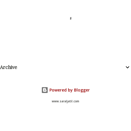
P
Archive
o
s
t
a
Powered by Blogger
C
o
www.saraljatil.com
m
m
e
n