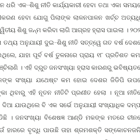
ନ ଧରି ଏକ-ଶିଶୁ ନୀତି କାର୍ଯ୍ୟକାରୀ ହେବା ତଥା ଏକା ସମୟ
ୀକରଣ ହେବା ଯୋଗୁ ପିଲାଙ୍କ ଲାଳନପାଳନ ଖର୍ଚ୍ଚ ଅତ୍ୟଧ
ୱିତୀୟ ଶିଶୁ ଜନ୍ମ କରିବା ଲାଗି ଆଗ୍ରହ ହ୍ରାସ ପାଇଲା । ୨୦
ଥ୍ୟ ଅନୁଯାୟୀ ଦୁଇ-ଶିଶୁ ନୀତି ସତ୍ତ୍ୱେ ଗତ ବର୍ଷ ଦେଶ
ଥିଲେ, ଯାହା ପୂର୍ବ ବର୍ଷ ତୁଳନାରେ ପ୍ରାୟ ୧୮ ପ୍ରତିଶତ କମ
ିଲାଣି । ଏହି ଦ୍ରୁତ ଜନସଂଖ୍ୟା ହ୍ରାସ କାରଣରୁ ଭବିଷ୍ୟତ
କଙ୍କ ସଂଖ୍ୟା ଯଥେଷ୍ଟ କମ ହୋଇ ଦେଶର ଜିଡିପି ଉପ
ା ଥିବାରୁ ଏହି ନୂତନ ନୀତିଟି ପ୍ରଣୀତ ହେଲା । ନୂଆ ନୀତି
ହନ ଦିଆ ଯାଉଥିଲେ ବି ଏକ ସର୍ଭେ ଅନୁଯାୟୀ ସଂଖ୍ୟାଧିକ ଦମ୍ପ
ଡିଛି । ଜନସଂଖ୍ୟା ବିଶେଷଜ୍ଞ ଆଣ୍ଡି ମକଙ୍କ ମତରେ ଚୀନ
ଉଁ ହାରରେ ବୃଦ୍ଧି ପାଉଛି ତାହା ଶ୍ରମଶକ୍ତି ସଙ୍କୋଚନଜନ