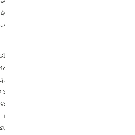
୍କ
ଢି
ରେ
ରୀ
ଳନ
ୟା
ଲେ
ରେ
 ।
୍ୟ