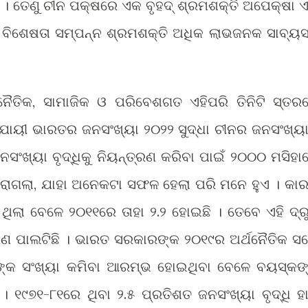
 । ତେଣୁ ଚୀନ ପକ୍ଷରେ ଏକ ବୃହଦ୍ ଶ୍ରମଶକ୍ତି ଅପେକ୍ଷା 
 ବିଶେଷତା ସମ୍ପନ୍ନ ଶ୍ରମଶକ୍ତି ଅଧିକ ଲାଭଜନକ ସାବ୍ୟସ
ଥନୈତିକ, ସାମାଜିକ ଓ ପରିବେଶଗତ ଏହିପରି ତିନିଟି ସ୍ତର
ାୟୀ ଭାରତର ଜନସଂଖ୍ୟା ୨୦୨୨ ସୁଦ୍ଧା ଚୀନର ଜନସଂଖ୍ୟା
ସଂଖ୍ୟା ବୃଦ୍ଧିକୁ ନିୟନ୍ତ୍ରଣ କରିବା ପାଇଁ ୨୦୦୦ ମସିହା
ରାଗଲା, ଯାହା ଅନେକଟା ସଫଳ ହେଲା ପରି ମନେ ହୁଏ । କା
ଲା ବେଳେ ୨୦୧୧ରେ ତାହା ୨.୨ ହୋଇଛି । ତେବେ ଏହି ଦ୍ର
 ପାଲଟିଛି । ଭାରତ ସରକାରଙ୍କ ୨୦୧୯ର ଅର୍ଥନୈତିକ ସର୍
ଙ୍କ ସଂଖ୍ୟା କମିବା ଆରମ୍ଭ ହୋଇଥିବା ବେଳେ ବୟସ୍କଙ
 । ୧୯୭୧-୮୧ରେ ଥିବା ୨.୫ ପ୍ରତିଶତ ଜନସଂଖ୍ୟା ବୃଦ୍ଧି ହ