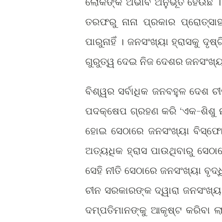
ଲୋକଙ୍କ ଅଭାବ ଅନୁଭୂତ ହେଉଛି । 
ତରଫରୁ ନାନା ପ୍ରକାର ପ୍ରୋତ୍
ପାରୁନାହିଁ । ଜନସଂଖ୍ୟା ହ୍ରାସକୁ ଦ
ଗୁରୁତ୍ୱ ଦେଇ ନିଜ ଦେଶର ଜନସଂଖ୍ୟା 
ବିଶ୍ୱର ସର୍ବାଧିକ ଜନବହୁଳ ଦେଶ ଚୀ
ପଦକ୍ଷେପ ଗ୍ରହଣ କରି ‘ଏକ-ଶିଶୁ 
ହୋଇ ସେଠାରେ ଜନସଂଖ୍ୟା ବିସ୍ଫ
ଅତ୍ୟଧିକ ହ୍ରାସ ପାଉଥିବାରୁ ସେଠ
ସେହି ନୀତି ସେଠାରେ ଜନସଂଖ୍ୟା ବୃ
ଚୀନ ସରକାରଙ୍କ ଦ୍ୱାରା ଜନସଂଖ୍ୟା 
ଦମ୍ପତିମାନଙ୍କୁ ଆକୃଷ୍ଟ କରିବା 