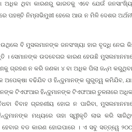
 ଅଧିକ ଥିବା କାରଣରୁ ଭାରତକୁ ଏବେ ଯେଉଁ ଜନସାଂଖ୍ୟ
ରେ ପହଞ୍ଚି ନିମ୍ନାଭିମୁଖୀ ହେଲେ ଆଉ ନ ମିଳି ଦେଶର ଅର୍ଥନୀ
ଉଥିଲେ ବି ମୁସଲମାନଙ୍କ ଜନସଂଖ୍ୟା ହାର ବୃଦ୍ଧି ନେଇ କି
ତି । ସେମାନଙ୍କ ଉଦବେଗର କାରଣ ହେଉଛି ମୁସଲମାନମା
କୁ ଗ୍ରହଣ ନ କରି ଜଣକା ୪ ବା ଅଧିକ ପିଲା ଜନ୍ମ କରୁଥିବା
କ ଅପେକ୍ଷା ବଢିଯିବ ଓ ହିନ୍ଦୁମାନଙ୍କ ଗୁରୁତ୍ୱ କମିଯିବ, ଯା
ଲମାନଙ୍କ ଟିଏଫଆର ହିନ୍ଦୁମାନଙ୍କ ଟିଏଫଆର ତୁଳନାରେ ଅଧିକ
 ବିଧବା ବିବାହ ଗ୍ରହଣୀୟ ହୋଇ ନ ପାରିବା, ମୁସଲମାନମା
ନ୍ଦୁମାନଙ୍କ ମଧ୍ୟରେ ତାହା ସ୍ୱୀକୃତି ଲାଭ କରି ସାରିଥି
 କମ ହେବାର ବଡ କାରଣ ହୋଇପାରେ । ଏ ସବୁ ସତ୍ତ୍ୱେ ୨୦