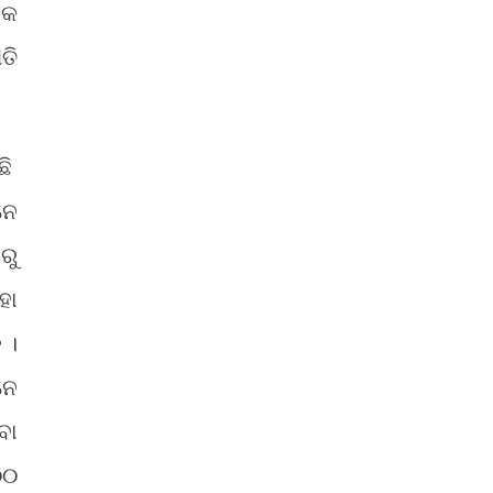
ିକ
ତି
ଛି
ନେ
ରୁ
ହା
 ।
ନେ
ବା
୦୦