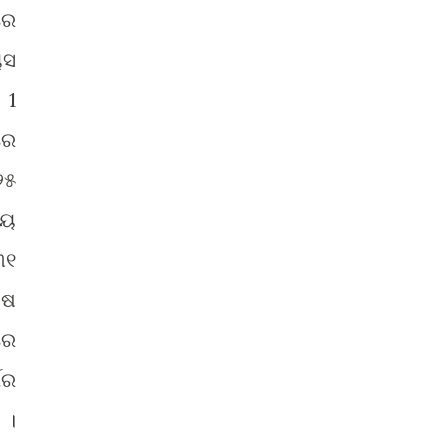
ରେ
ୟସ
 1
ରେ
୨୫
ାୟ
୩୧
୍ଷ
ରେ
ଗର
 ।