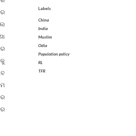
Labels
ରେ
China
ଲେ
India
ଣା
Muslim
Odia
ରେ
Population policy
କୁ
RL
TFR
ିବ
ଥମ
ନର
ିର