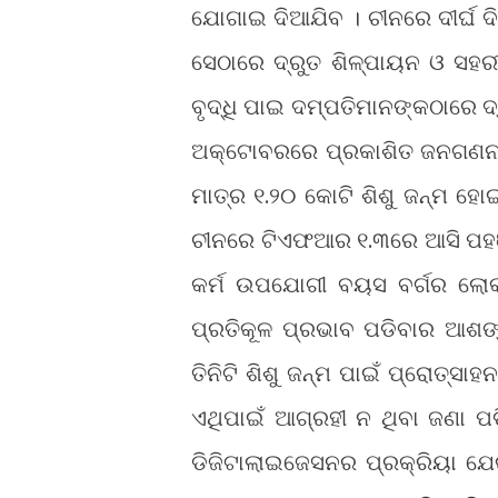
ଯୋଗାଇ ଦିଆଯିବ । ଚୀନରେ ଦୀର୍ଘ ଦି
ସେଠାରେ ଦ୍ରୁତ ଶିଳ୍ପାୟନ ଓ ସହର
ବୃଦ୍ଧି ପାଇ ଦମ୍ପତିମାନଙ୍କଠାରେ ଦ୍
ଅକ୍ଟୋବରରେ ପ୍ରକାଶିତ ଜନଗଣନା ତ
ମାତ୍ର ୧.୨୦ କୋଟି ଶିଶୁ ଜନ୍ମ ହୋଇ
ଚୀନରେ ଟିଏଫଆର ୧.୩ରେ ଆସି ପହଞ୍ଚ
କର୍ମ ଉପଯୋଗୀ ବୟସ ବର୍ଗର ଲୋ
ପ୍ରତିକୂଳ ପ୍ରଭାବ ପଡିବାର ଆଶଙ୍କ
ତିନିଟି ଶିଶୁ ଜନ୍ମ ପାଇଁ ପ୍ରୋତ୍ସା
ଏଥିପାଇଁ ଆଗ୍ରହୀ ନ ଥିବା ଜଣା ପ
ଡିଜିଟାଲାଇଜେସନର ପ୍ରକ୍ରିୟା ଯେ