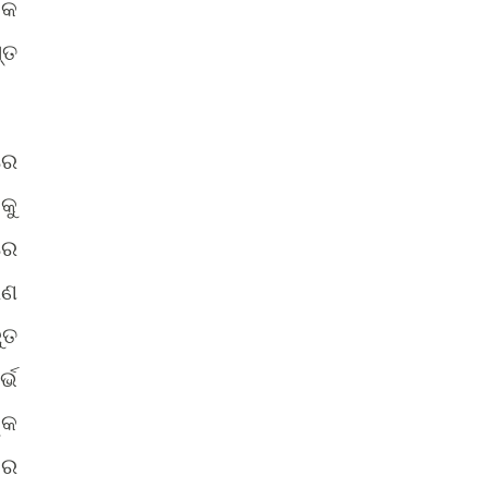
ଏକ
୍ତ
ରେ
କୁ
ରେ
ରଣ
ୁତ
ଭେ
୍କ
ାର