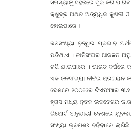
ସମସ୍ୟାକୁ ସହଜରେ ଦୂର କରି ପାରିବ
କ୍ଷୁଦ୍ର ଅଥଚ ଅତ୍ୟଧିକ କୁଶଳୀ ଓ
ହୋଇପାରେ ।
ଜନସଂଖ୍ୟା ବୃଦ୍ଧିର ପ୍ରଭାବ ଅର୍
ପଡିଥାଏ । ଜାତିସଂଘର ଆକଳନ ଅନୁଯ
ଟପି ଯାଇପାରେ । ଭାରତ ବର୍ଷରେ ଜନ
ଏକ ଜନସଂଖ୍ୟା ନୀତିର ପ୍ରଣୟନ କ
ଦେଶରେ ୨୦୦୧ରେ ଟିଏଫଆର ୩.୨ ଥି
ହ୍ରାସ ମଧ୍ୟ ନୂତନ ଉଦବେଗର କାରଣ
ରିପୋର୍ଟ ଅନୁଯାୟୀ ଦେଶରେ ଯୁବକ
ସଂଖ୍ୟା କ୍ରମଶଃ ବଢିବାରେ ଲାଗିଛି