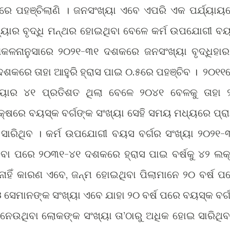
େ ପହଞ୍ଚିଲାଣି । ଜନସଂଖ୍ୟା ଏବେ ଏପରି ଏକ ପର୍ଯ୍ୟାୟ
୍ୟାର ବୃଦ୍ଧି ମନ୍ଥର ହୋଇଥିବା ବେଳେ କର୍ମ ଉପଯୋଗୀ ବ
 ଆକଳନାନୁସାରେ ୨୦୨୧-୩୧ ଦଶକରେ ଜନସଂଖ୍ୟା ବୃଦ୍ଧିହାର
ଶକରେ ତାହା ଆହୁରି ହ୍ରାସ ପାଇ ୦.୫ରେ ପହଞ୍ଚିବ । ୨୦୧୧
୍ୟାର ୪୧ ପ୍ରତିଶତ ଥିଲା ବେଳେ ୨୦୪୧ ବେଳକୁ ତାହା 
କ୍ଷରେ ବୟସ୍କ ବର୍ଗଙ୍କ ସଂଖ୍ୟା ସେହି ସମୟ ମଧ୍ୟରେ ପ୍ର
ସାରିଥିବ । କର୍ମ ଉପଯୋଗୀ ବୟସ ବର୍ଗର ସଂଖ୍ୟା ୨୦୨୧-
ିବା ପରେ ୨୦୩୧-୪୧ ଦଶକରେ ହ୍ରାସ ପାଇ ବର୍ଷକୁ ୪୨ ଲକ
ନାହିଁ କାରଣ ଏବେ, ଜନ୍ମ ହୋଇଥିବା ପିଲାମାନେ ୨୦ ବର୍ଷ ପ
ସେମାନଙ୍କ ସଂଖ୍ୟା ଏବେ ଯାହା ୨୦ ବର୍ଷ ପରେ ବୟସ୍କ ବର୍
ଉଥିବା ଲୋକଙ୍କ ସଂଖ୍ୟା ତା’ଠାରୁ ଅଧିକ ହୋଇ ସାରିଥିବ