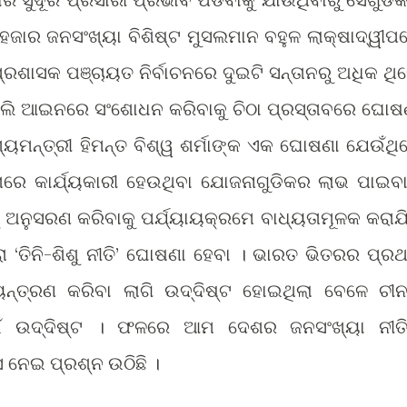
ହଜାର ଜନସଂଖ୍ୟା ବିଶିଷ୍ଟ ମୁସଲମାନ ବହୁଳ ଲାକ୍ଷାଦ୍ୱୀପ
ରଶାସକ ପଞ୍ଚାୟତ ନିର୍ବାଚନରେ ଦୁଇଟି ସନ୍ତାନରୁ ଅଧିକ ଥି
ଁ ବୋଲି ଆଇନରେ ସଂଶୋଧନ କରିବାକୁ ଚିଠା ପ୍ରସ୍ତାବରେ ଘୋଷ
ଖ୍ୟମନ୍ତ୍ରୀ ହିମନ୍ତ ବିଶ୍ୱ ଶର୍ମାଙ୍କ ଏକ ଘୋଷଣା ଯେଉଁଥି
ାରେ କାର୍ଯ୍ୟକାରୀ ହେଉଥିବା ଯୋଜନାଗୁଡିକର ଲାଭ ପାଇବା
ିକୁ ଅନୁସରଣ କରିବାକୁ ପର୍ଯ୍ୟାୟକ୍ରମେ ବାଧ୍ୟତାମୂଳକ କରାଯ
ରା ‘ତିନି-ଶିଶୁ ନୀତି’ ଘୋଷଣା ହେବା । ଭାରତ ଭିତରର ପ୍ର
ନିୟନ୍ତ୍ରଣ କରିବା ଲାଗି ଉଦ୍ଦିଷ୍ଟ ହୋଇଥିଲା ବେଳେ ଚୀ
 ପାଇଁ ଉଦ୍ଦିଷ୍ଟ । ଫଳରେ ଆମ ଦେଶର ଜନସଂଖ୍ୟା ନୀତ
େ ନେଇ ପ୍ରଶ୍ନ ଉଠିଛି ।