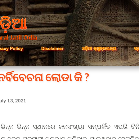
Skip to main content
ଡ଼ିଆ
ral Jatil Odia
vacy Policy
Disclaimer
ଓଡ଼ିଆ କ୍ଷୁଦ୍ରଗଳ୍ପ
ପ୍
ନର୍ବିବେଚନା ଲୋଡା କି ?
uly 13, 2021
ନ୍ନ ଭିନ୍ନ ସ୍ଥାନରେ ଜନସଂଖ୍ୟା ସମ୍ପର୍କିତ ଏପରି ତିନି
ହାର ସୁଦୂର ପ୍ରସାରୀ ପ୍ରଭାବ ପଡିବାକୁ ଯାଉଥିବାରୁ ସେଗୁଡି