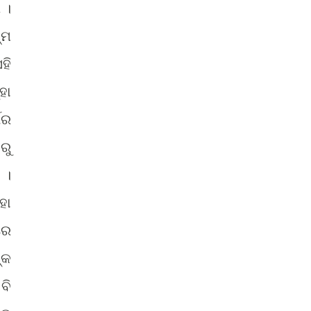
 ।
୍ମ
ହି
ହା
ଗର
ରୁ
 ।
ହା
ରେ
୍କ
ବି