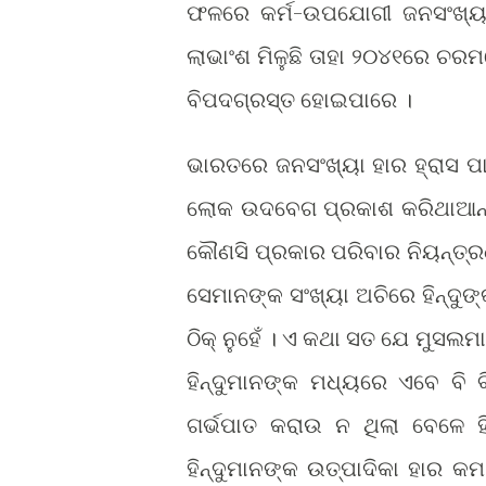
ଫଳରେ କର୍ମ-ଉପଯୋଗୀ ଜନସଂଖ୍ୟା
ଲାଭାଂଶ ମିଳୁଛି ତାହା ୨୦୪୧ରେ ଚରମ
ବିପଦଗ୍ରସ୍ତ ହୋଇପାରେ ।
ଭାରତରେ ଜନସଂଖ୍ୟା ହାର ହ୍ରାସ ପା
ଲୋକ ଉଦବେଗ ପ୍ରକାଶ କରିଥାଆନ୍
କୌଣସି ପ୍ରକାର ପରିବାର ନିୟନ୍ତ୍ରଣ
ସେମାନଙ୍କ ସଂଖ୍ୟା ଅଚିରେ ହିନ୍ଦୁଙ୍
ଠିକ୍ ନୁହେଁ । ଏ କଥା ସତ ଯେ ମୁସ
ହିନ୍ଦୁମାନଙ୍କ ମଧ୍ୟରେ ଏବେ ବି
ଗର୍ଭପାତ କରାଉ ନ ଥିଲା ବେଳେ ହି
ହିନ୍ଦୁମାନଙ୍କ ଉତ୍ପାଦିକା ହାର