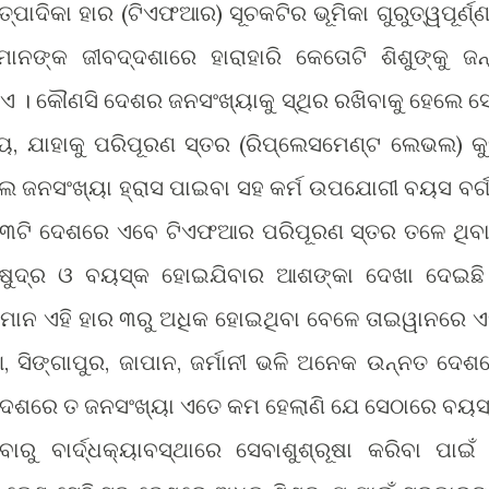
ାଦିକା ହାର (ଟିଏଫଆର) ସୂଚକଟିର ଭୂମିକା ଗୁରୁତ୍ୱପୂର୍ଣ୍ଣ
ନଙ୍କ ଜୀବଦ୍ଦଶାରେ ହାରାହାରି କେତୋଟି ଶିଶୁଙ୍କୁ ଜନ
ଥାଏ । କୌଣସି ଦେଶର ଜନସଂଖ୍ୟାକୁ ସ୍ଥିର ରଖିବାକୁ ହେଲେ ସେ
, ଯାହାକୁ ପରିପୂରଣ ସ୍ତର (ରିପ୍ଲେସମେଣ୍ଟ ଲେଭଲ) କୁ
େଲେ ଜନସଂଖ୍ୟା ହ୍ରାସ ପାଇବା ସହ କର୍ମ ଉପଯୋଗୀ ବୟସ ବର୍
୮୩ଟି ଦେଶରେ ଏବେ ଟିଏଫଆର ପରିପୂରଣ ସ୍ତର ତଳେ ଥିବା
କ୍ଷୁଦ୍ର ଓ ବୟସ୍କ ହୋଇଯିବାର ଆଶଙ୍କା ଦେଖା ଦେଇଛି
ମାନ ଏହି ହାର ୩ରୁ ଅଧିକ ହୋଇଥିବା ବେଳେ ତାଇୱାନରେ ଏ
ଆ, ସିଙ୍ଗାପୁର, ଜାପାନ, ଜର୍ମାନୀ ଭଳି ଅନେକ ଉନ୍ନତ ଦେଶ
 ଦେଶରେ ତ ଜନସଂଖ୍ୟା ଏତେ କମ ହେଲାଣି ଯେ ସେଠାରେ ବୟସ
ୁ ବାର୍ଦ୍ଧକ୍ୟାବସ୍ଥାରେ ସେବାଶୁଶ୍ରୂଷା କରିବା ପାଇଁ 