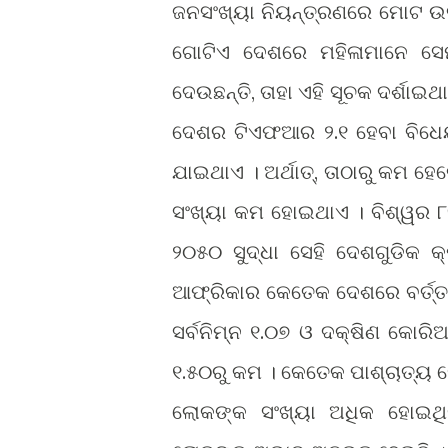
ଜନସଂଖ୍ୟା ନିୟନ୍ତ୍ରଣରେ ମୋଟ ଉତ୍ପ
ଗୋଟିଏ ଦେଶରେ ମହିଳାମାନେ ସେମା
ଦେଉଛନ୍ତି, ତାହା ଏହି ସୂଚକ ଦର୍ଶାଇ
ଦେଶର ଟିଏଫଆର ୨.୧ ହେବା ବିଧେୟ
ଯାଇଥାଏ । ଅର୍ଥାତ୍, ତାଠାରୁ କମ ହ
ସଂଖ୍ୟା କମ ହୋଇଥାଏ । ବିଶ୍ୱର 
୨୦୫୦ ସୁଦ୍ଧା ସେହି ଦେଶଗୁଡିକ 
ଆଫ୍ରିକାର କେତେକ ଦେଶରେ ବର୍ତ୍ତ
ସର୍ବନିମ୍ନ ୧.୦୭ ଓ ଦକ୍ଷିଣ କୋରି
୧.୫୦ରୁ କମ । କେତେକ ପାଶ୍ଚାତ୍ୟ
ଲୋକଙ୍କ ସଂଖ୍ୟା ଅଧିକ ହୋଇଥିବାର