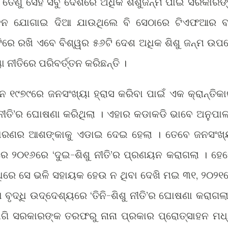
ତେଣୁ ସେହି ସବୁ ଦେଶରେ ଅଧିକ ଶିଶୁଜନ୍ମ ପାଇଁ ସରକାରଙ
ସାହନ ଯୋଗାଇ ଦିଆ ଯାଉଥିଲେ ବି ସେଠାରେ ଟିଏଫଆର ବ
ୃଷ୍ଟିରେ ରଖି ଏବେ ବିଶ୍ୱର ୫୬ଟି ଦେଶ ଅଧିକ ଶିଶୁ ଜନ୍ମ ଉପ
ନୀତିରେ ପରିବର୍ତ୍ତନ କରିଛନ୍ତି ।
ନ ୧୯୭୯ରେ ଜନସଂଖ୍ୟା ହ୍ରାସ କରିବା ପାଇଁ ଏକ କ୍ରାନ୍ତିକା
ନୀତି’ର ଘୋଷଣା କରିଥିଲା । ଏହାର କଡାକଡି ଭାବେ ଅନୁପା
ୋରଣର ଆଶଙ୍କାକୁ ଏଡାଇ ଦେଇ ହେଲା । ତେବେ ଜନସଂଖ୍
ାରେ ୨୦୧୬ରେ ‘ଦୁଇ-ଶିଶୁ ନୀତି’ର ପ୍ରଣୟନ କରାଗଲା । ହେ
ଦ୍ଧିରେ ସେ ଭଳି ସହାୟକ ହେଉ ନ ଥିବା ଦେଖି ମଇ ୩୧, ୨୦୨୧
ବୃଦ୍ଧି ଉଦ୍ଦେଶ୍ୟରେ ‘ତିନି-ଶିଶୁ ନୀତି’ର ଘୋଷଣା କରାଗଲା
ଲାଗି ସରକାରଙ୍କ ତରଫରୁ ନାନା ପ୍ରକାର ପ୍ରୋତ୍ସାହନ ମଧ