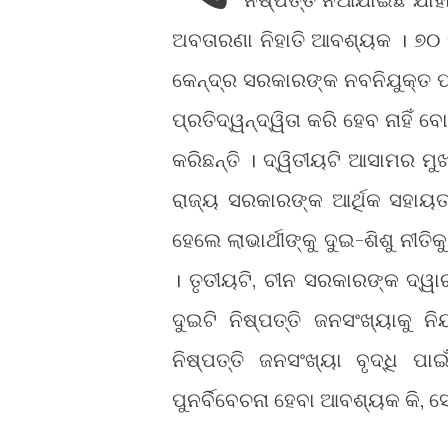
ଅବତାରଣା ନିହାତି ଆବଶ୍ୟକ । ୭୦ 
କେନ୍ଦ୍ର ସରକାରଙ୍କ ନବନିଯୁକ୍ତ ପ୍
ପ୍ରତିଦ୍ୱନ୍ଦ୍ୱିତା କରି ହେବ ନାହି
କରିଛନ୍ତି । ଦ୍ୱିତୀୟଟି ଆସାମର ମୁ
ରାଜ୍ୟ ସରକାରଙ୍କ ଆର୍ଥିକ ସହାୟତ
ହେଲେ ଲାଭାର୍ଥୀଙ୍କୁ ଦୁଇ-ଶିଶୁ ନୀତ
। ତୃତୀୟଟି, ଚୀନ ସରକାରଙ୍କ ଦ୍ୱା
ଦୁଇଟି ନିଷ୍ପତ୍ତି ଜନସଂଖ୍ୟାକୁ 
ନିଷ୍ପତ୍ତି ଜନସଂଖ୍ୟା ବୃଦ୍ଧି
ପୁନର୍ବିବେଚନା ହେବା ଆବଶ୍ୟକ କି, ସ