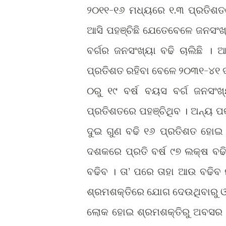
୨୦୧୧-୧୬ ମଧ୍ୟରେ ୧.୩ ପ୍ରତିଶତର
ଆସି ପହଞ୍ଚିଛି ଯେତେବେଳେ ଜନସଂଖ
ବର୍ଗର ଜନସଂଖ୍ୟା ବଢି ଚାଲିଛି ।
ପ୍ରତିଶତ ରହିବା ବେଳେ ୨୦୩୧-୪୧ ଦ
୦ରୁ ୧୯ ବର୍ଷ ବୟସ ବର୍ଗ ଜନସଂଖ
ପ୍ରତିଶତରେ ପହଞ୍ଚିଥିବ । ଅନ୍ୟ ପ
ଦୁଇ ଗୁଣ ବଢି ୧୬ ପ୍ରତିଶତ ହୋଇ 
ଦଶକରେ ପ୍ରତି ବର୍ଷ ୯୭ ଲକ୍ଷ ବଢ
ବଢିବ । ତା’ ପରେ ତାହା ଆଉ ବଢିବ 
ଶ୍ରମଶକ୍ତିରେ ଯୋଗ ଦେଉଥିବାରୁ ଓ 
ଲୋକ ହୋଇ ଶ୍ରମଶକ୍ତିରୁ ଅବସର ନେ