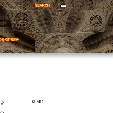
SEARCH
ରାକ୍-ପ୍ରକାଶନ
SHARE
ଟି
କର