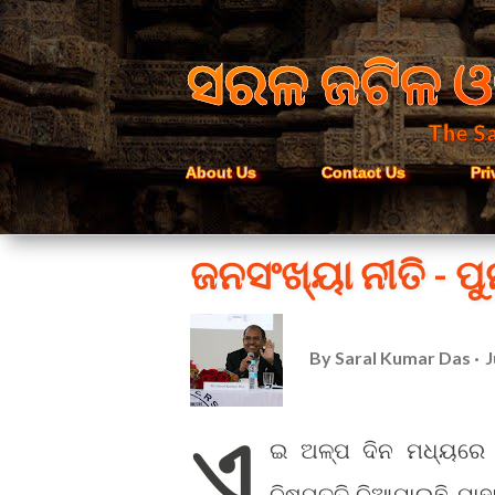
ସରଳ ଜଟିଳ ଓ
The Sa
About Us
Contact Us
Pri
ଜନସଂଖ୍ୟା ନୀତି - ପୁ
By
Saral Kumar Das
J
ଏ
ଇ ଅଳ୍ପ ଦିନ ମଧ୍ୟରେ ଭି
ନିଷ୍ପତ୍ତି ନିଆଯାଇଛି ଯା