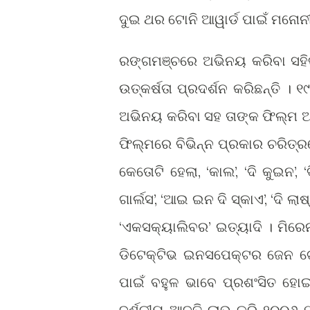
ଦୁଇ ଥର ଟୋନି ଆୱାର୍ଡ ପାଇଁ ମନୋ
ରଙ୍ଗମଞ୍ଚରେ ଅଭିନୟ କରିବା ସହ
ଉତ୍କର୍ଷତା ପ୍ରଦର୍ଶନ କରିଛନ୍ତି ।
ଅଭିନୟ କରିବା ସହ ତାଙ୍କ ଫିଲ୍ମ 
ଫିଲ୍ମରେ ବିଭିନ୍ନ ପ୍ରକାର ଚରିତ୍ରର
କେତୋଟି ହେଲା, ‘କାଲ’, ‘ଦି କୁଇନ’,
ଗାର୍ଲସ’, ‘ଆଇ ଇନ ଦି ସ୍କାଏ’, ‘ଦି ଲା
‘ଏକସକ୍ୟାଲିବର’ ଇତ୍ୟାଦି । ମିର
ଡିଟେକ୍ଟିଭ ଇନସପେକ୍ଟର ଜେନ ଟେ
ପାଇଁ ବହୁଳ ଭାବେ ପ୍ରଶଂସିତ ହୋଇ
ଦର୍ଶକୀୟ ଆଦୃତି ଲାଭ କରି ୨୦୦୬ ମସ