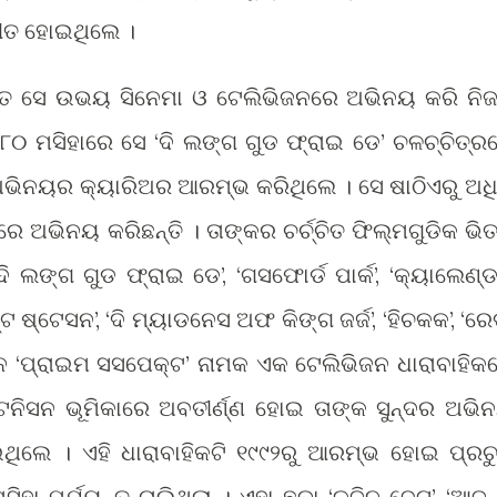
ନୀତ ହୋଇଥିଲେ ।
ିତ ସେ ଉଭୟ ସିନେମା ଓ ଟେଲିଭିଜନରେ ଅଭିନୟ କରି ନି
 ୧୯୮୦ ମସିହାରେ ସେ ‘ଦି ଲଙ୍ଗ ଗୁଡ ଫ୍ରାଇ ଡେ’ ଚଳଚ୍ଚିତ୍ର
ଅଭିନୟର କ୍ୟାରିଅର ଆରମ୍ଭ କରିଥିଲେ । ସେ ଷାଠିଏରୁ ଅଧ
େ ଅଭିନୟ କରିଛନ୍ତି । ତାଙ୍କର ଚର୍ଚ୍ଚିତ ଫିଲ୍ମଗୁଡିକ ଭିତ
 ‘ଦି ଲଙ୍ଗ ଗୁଡ ଫ୍ରାଇ ଡେ’, ‘ଗସଫୋର୍ଡ ପାର୍କ’, ‘କ୍ୟାଲେଣ୍
ଷ୍ଟ ଷ୍ଟେସନ’, ‘ଦି ମ୍ୟାଡନେସ ଅଫ କିଙ୍ଗ ଜର୍ଜ’, ‘ହିଚକକ’, ‘ରେଡ
େନ ‘ପ୍ରାଇମ ସସପେକ୍ଟ’ ନାମକ ଏକ ଟେଲିଭିଜନ ଧାରାବାହିକ
ନିସନ ଭୂମିକାରେ ଅବତୀର୍ଣ୍ଣ ହୋଇ ତାଙ୍କ ସୁନ୍ଦର ଅଭି
ଥିଲେ । ଏହି ଧାରାବାହିକଟି ୧୯୯୨ରୁ ଆରମ୍ଭ ହୋଇ ପ୍ରଚ
ିହା ପର୍ଯ୍ୟନ୍ତ ଚାଲିଥିଲା । ଏହା ଛଡା ‘କଜିନ ବେଟ’, ‘ଆଜ 