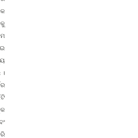
ପକ
କୁ
ାମ
େଇ
୍ୟ
 ।
କର
ଟି
୍କ
ବଂ
ରି