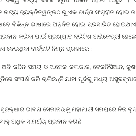
ାଟ୍ୟ ବ୍ୟକ୍ତିତ୍ୱଙ୍କଠାରୁ ଏକ ବାର୍ତ୍ତା ସଂଗୃହୀତ ହୋଇ ତା
 ଭାବେ ବିଭିନ୍ନ ଭାଷାରେ ଅନୁଦିତ ହୋଇ ପ୍ରସାରିତ ହୋଇଥାଏ
ତା ପ୍ରଦାନ କରିବା ପାଇଁ ପ୍ରଖ୍ୟାତ ବ୍ରିଟିଶ ଅଭିନେତ୍ରୀ ହେଲ
ଦେଇଥିବା ବାର୍ତ୍ତାଟି ନିମ୍ନ ପ୍ରକାରେ :
କ ଅତି କଠିନ ସମୟ ଓ ଅନେକ କଳାକାର, ଟେକନିସିଆନ, କୁଶ
ିରେ ସଂଘର୍ଷ କରି ଚାଲିଛନ୍ତି ଯାହା ପୂର୍ବରୁ ମଧ୍ୟ ଅସୁରକ୍ଷା
ଅସୁରକ୍ଷାର ଭାବନା ସେମାନଙ୍କୁ ମହାମାରୀ ସମୟରେ ନିଜ ବୁଦ୍
କୁ ଅଧିକ ସାମର୍ଥ୍ୟ ପ୍ରଦାନ କରିଛି ।