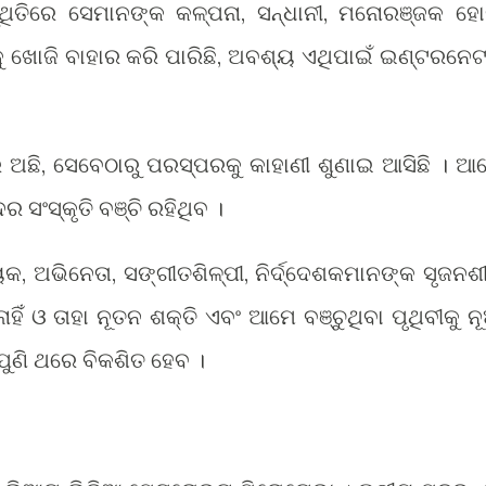
ିସ୍ଥିତିରେ ସେମାନଙ୍କ କଳ୍ପନା, ସନ୍ଧାନୀ, ମନୋରଞ୍ଜକ ହ
ୋଜି ବାହାର କରି ପାରିଛି, ଅବଶ୍ୟ ଏଥିପାଇଁ ଇଣ୍ଟରନେଟ
 ଅଛି, ସେବେଠାରୁ ପରସ୍ପରକୁ କାହାଣୀ ଶୁଣାଇ ଆସିଛି । ଆ
ର ସଂସ୍କୃତି ବଞ୍ଚି ରହିଥିବ ।
ୟକ, ଅଭିନେତା, ସଙ୍ଗୀତଶିଳ୍ପୀ, ନିର୍ଦ୍ଦେଶକମାନଙ୍କ ସୃଜନଶ
ାହିଁ ଓ ତାହା ନୂତନ ଶକ୍ତି ଏବଂ ଆମେ ବଞ୍ଚୁଥିବା ପୃଥିବୀକୁ ନ
 ପୁଣି ଥରେ ବିକଶିତ ହେବ ।