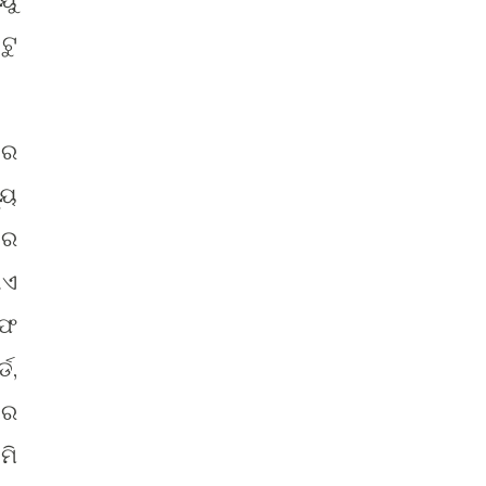
ଟୁ
ୟର
୍ୟ
ାର
ାଏ
ଅଫ
ଡ,
ଅର
ମି