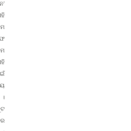
ନ’
ହି
ାମ
ଅଫ
ଇମ
ହି
ଇଁ
ୀୟ
 ।
ୁଟ
ତର