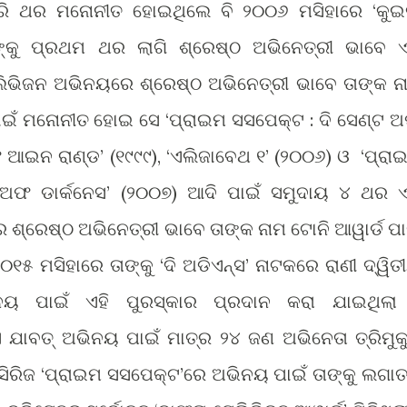
ଚାରି ଥର ମନୋନୀତ ହୋଇଥିଲେ ବି ୨୦୦୬ ମସିହାରେ ‘କୁଇ
୍କୁ ପ୍ରଥମ ଥର ଲାଗି ଶ୍ରେଷ୍ଠ ଅଭିନେତ୍ରୀ ଭାବେ ଏ
ଟେଲିଭିଜନ ଅଭିନୟରେ ଶ୍ରେଷ୍ଠ ଅଭିନେତ୍ରୀ ଭାବେ ତାଙ୍କ ନ
ପାଇଁ ମନୋନୀତ ହୋଇ ସେ ‘ପ୍ରାଇମ ସସପେକ୍ଟ : ଦି ସେଣ୍ଟ 
ଅଫ ଆଇନ ରାଣ୍ଡ’ (୧୯୯୯), ‘ଏଲିଜାବେଥ ୧’ (୨୦୦୬) ଓ ‘ପ୍ରା
ଅଫ ଡାର୍କନେସ’ (୨୦୦୭) ଆଦି ପାଇଁ ସମୁଦାୟ ୪ ଥର ଏ
ଶ୍ରେଷ୍ଠ ଅଭିନେତ୍ରୀ ଭାବେ ତାଙ୍କ ନାମ ଟୋନି ଆୱାର୍ଡ ପା
୫ ମସିହାରେ ତାଙ୍କୁ ‘ଦି ଅଡିଏନ୍ସ’ ନାଟକରେ ରାଣୀ ଦ୍ୱିତ
ନୟ ପାଇଁ ଏହି ପୁରସ୍କାର ପ୍ରଦାନ କରା ଯାଇଥିଲା
ାବତ୍ ଅଭିନୟ ପାଇଁ ମାତ୍ର ୨୪ ଜଣ ଅଭିନେତା ତ୍ରିମୁକ
 ସିରିଜ ‘ପ୍ରାଇମ ସସପେକ୍ଟ’ରେ ଅଭିନୟ ପାଇଁ ତାଙ୍କୁ ଲଗା