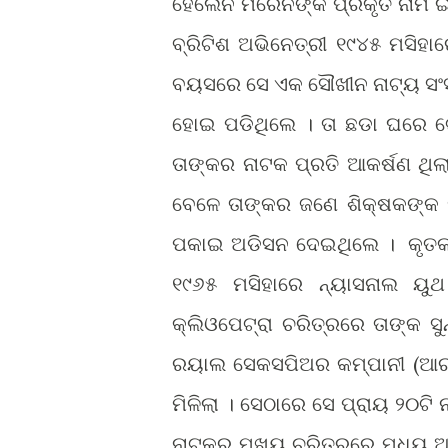
ହେଲେନ ମିରେନଙ୍କ ପ୍ରକୃତ ନାମ ଇ
ବ୍ରିଟିଶ ଅଭିନେତ୍ରୀ ୧୯୪୫ ମସିହ
ବୟସରେ ସେ ଏକ ସୌଖୀନ ନାଟ୍ୟ ସଂସ
ହୋଇ ପଡିଥିଲେ । ତା ଛଡା ଘରେ ଟେ
ତାଙ୍କର ନାଟକ ପ୍ରତି ଆକର୍ଷଣ ଥିଲା
ବେଳେ ତାଙ୍କର ଜଣେ ଶିକ୍ଷକଙ୍କ 
ପକାଇ ଅଡିସନ ଦେଇଥିଲେ । କୃତକାର୍
୧୯୬୫ ମସିହାରେ ନ୍ୟାସନାଲ ୟୁ
କ୍ଲିଓପେଟ୍ରା ଚରିତ୍ରରେ ତାଙ୍କ ସ
ରୟାଲ ସେକସପିଅର କମ୍ପାନୀ (ଆରଏ
ମିଳିଲା । ସେଠାରେ ସେ ପ୍ରାୟ ୨୦ଟି
ନାଟକର ମୁଖ୍ୟ ଚରିତ୍ରରେ ମଧ୍ୟ 