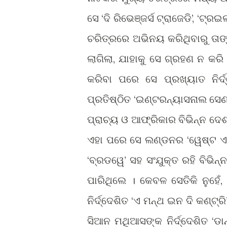
ସେ ‘ଦି ରିଭେଞ୍ଜର୍ସ ଟ୍ରାଜେଡି’, 
ଚରିତ୍ରରେ ଅଭିନୟ କରିଥିବାରୁ ତାଙ୍
ଲାଗିଲା, ଯାହାକୁ ସେ ଗ୍ରହଣ ନ କରି
କରିବା ପରେ ସେ ପ୍ରଖ୍ୟାତ ନିର୍
ପ୍ରତିଷ୍ଠିତ ‘ଇଣ୍ଟରନ୍ୟାସନାଲ ସ
ପ୍ରାଚ୍ୟ ଓ ଆଫ୍ରିକାର ବିଭିନ୍ନ ଦ
ଏହା ପରେ ସେ ଲଣ୍ଡନର ‘ୱେଷ୍ଟ ଏଣ୍ଡ
‘ବ୍ରଡୱେ’ ସହ ସଂଯୁକ୍ତ ରହି ବିଭିନ
ପାରିଥିଲେ । କେବଳ ସେତିକି ନୁହେ
ନିର୍ଦ୍ଦେଶିତ ‘ଏ ମନ୍ଥ ଇନ ଦି କଣ୍ଟ୍
ସିଆନ ମଥିଆସଙ୍କ ନିର୍ଦ୍ଦେଶିତ ‘