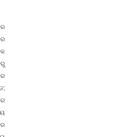
ଜର
ରେ
ିକ
ରୁ
ଡର
’,
ରେ
ନୟ
ୁର
ୟୁ