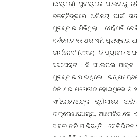
(ଓସ୍କାର) ପୁରସ୍କାର ପାଇବାକୁ 
ଚଳଚ୍ଚିତ୍ରରେ ଅଭିନୟ ପାଇଁ ତାଙ
ପୁରସ୍କାର ମିଳିଥିଲା । ସେହିପରି 
ସର୍ବମୋଟ ୧୧ ଥର ଏମି ପୁରସ୍କାର 
ଡାର୍କନେସ’ (୧୯୯୬), ‘ଦି ପ୍ୟାଶନ 
ସସପେକ୍ଟ : ଦି ଫାଇନାଲ ଆକ୍ଟ 
ପୁରସ୍କାର ପାଇଥିଲେ । ରଙ୍ଗମଞ୍ଚର 
ତିନି ଥର ମନୋନୀତ ହୋଇଥିଲେ ବି ୨୦୧
ଏଲିଜାବେଥଙ୍କ ଭୂମିକାରେ ଅଭି
ଉଲ୍ଲେଖଯୋଗ୍ୟ, ଆମେରିକାରେ ଏ ଯ
ହାସଲ କରି ପାରିଛନ୍ତି । ଟେଲିଭିଜନ