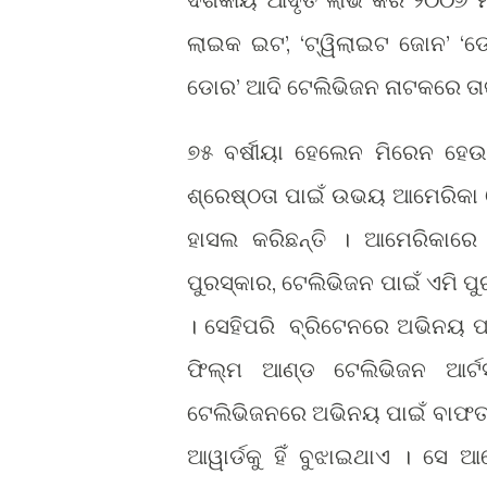
ଲାଇକ ଇଟ’, ‘ଟ୍ୱିଲାଇଟ ଜୋନ’ ‘ଡ
ଡୋର’ ଆଦି ଟେଲିଭିଜନ ନାଟକରେ ତ
୭୫ ବର୍ଷୀୟା ହେଲେନ ମିରେନ ହେଉ
ଶ୍ରେଷ୍ଠତା ପାଇଁ ଉଭୟ ଆମେରିକା ଓ
ହାସଲ କରିଛନ୍ତି । ଆମେରିକାରେ 
ପୁରସ୍କାର, ଟେଲିଭିଜନ ପାଇଁ ଏମି ପୁ
। ସେହିପରି ବ୍ରିଟେନରେ ଅଭିନୟ ପା
ଫିଲ୍ମ ଆଣ୍ଡ ଟେଲିଭିଜନ ଆର୍ଟସ
ଟେଲିଭିଜନରେ ଅଭିନୟ ପାଇଁ ବାଫତା
ଆୱାର୍ଡକୁ ହିଁ ବୁଝାଇଥାଏ । ସେ 