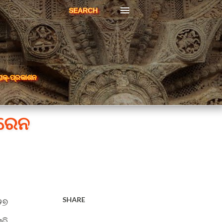
SEARCH
ରାକ୍-ପ୍ରକାଶନ
ିରେନ
SHARE
୨୭
ହି