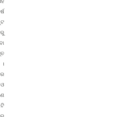
ହି
୍ଷ
୍ଟ
ରୁ
ବା
୍ତ
 ।
ରେ
 ଓ
ରଣ
ଟି
ରେ