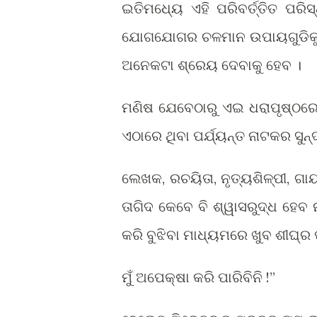
ଇତିମଧ୍ୟେ ଏହି ପରିବର୍ତ୍ତିତ ପର
ଯୋଗଯୋଗର ଚଳମାନ ଉପାୟଗୁଡିକୁ ଖ
ଅନେକଟା ଶ୍ରେୟ ଦେବାକୁ ହେବ ।
ମଣିଷ ଯେବେଠାରୁ ଏଇ ଧରାପୃଷ୍ଠରେ
ଏଠାରେ ଥିବା ପର୍ଯ୍ୟନ୍ତ ନାଟକର ସୁନ୍ଦ
ଲେଖକ, ରଚୟିତା, ନୃତ୍ୟଶିଳ୍ପୀ, ଗା
ତାଗିଦ କେବେ ବି ଶ୍ୱାସରୁଦ୍ଧ ହେବ ନ
କରି ବୁଝିବା ମାଧ୍ୟମରେ ଖୁବ ଶୀଘ୍ର
ମୁଁ ଅପେକ୍ଷା କରି ପାରିବିନି !”