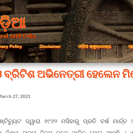
Skip to main content
ଡ଼ିଆ
ral Jatil Odia
vacy Policy
Disclaimer
ଓଡ଼ିଆ କ୍ଷୁଦ୍ରଗଳ୍ପ
ପ୍
 ଓ ବ୍ରିଟିଶ ଅଭିନେତ୍ରୀ ହେଲେନ ମ
arch 27, 2021
୍ଟିଚ୍ୟୁଟ ଦ୍ୱାରା ୧୯୬୨ ମସିହାରୁ ପ୍ରତି ବର୍ଷ ମାର୍ଚ୍ଚ 
ୱରେ ବିଶ୍ୱ ନାଟ୍ୟ ଦିବସ ରୂପେ ପାଳିତ ହୋଇ ଆସୁଛି । ଏ