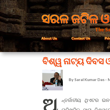
ସରଳ ଜଟିଳ ଓ
The Sa
About Us
Contact Us
Pri
ବିଶ୍ୱ ନାଟ୍ୟ ଦିବସ
By
Saral Kumar Das
M
ଅ
ନ୍ତର୍ଜାତୀୟ ଥିଏଟର ଇନଷ
ତାରିଖଟିକୁ ସାରା ବିଶ୍