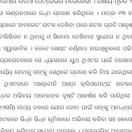
ଲିଆନା ଲିଡିଆ ପେଟ୍ରୋଭନା ମିରୋନୋଭା । ଋଷୀୟ ମୂଳର ଏ
ାରେ ଲଣ୍ଡନଠାରେ ଜନ୍ମ ଗ୍ରହଣ କରିଥିଲେ । ମାତ୍ର ୧୩ ବର
୍ଥାରେ ‘ହାମଲେଟ’ ନାଟକ ଦେଖିବା ପରେ ନାଟକ ପ୍ରତି ଆକୃଷ
ଲିଭିଜନ ନ ଥିବାରୁ ଓ ସିନେମା ଦେଖିବାର ସୁଯୋଗ ନ ଥିବା
 ସ୍ୱାଭାବିକ । ତେବେ ସେଣ୍ଟ ବର୍ଣ୍ଣାଡ ହାଇସ୍କୁଲରେ ପଢି
ପ୍ରରୋଚନାରେ ସେ ନ୍ୟାସନାଲ ୟୁଥ ଥିଏଟର ପାଇଁ ଦରଖାସ
ଯ୍ୟ ହେବାରୁ ତାଙ୍କୁ ସେଥିରେ ଗ୍ରହଣ କରି ନିଆ ଯାଇଥିଲା
ଥ ଥିଏଟରରେ ‘ଆଣ୍ଟୋନି ଆଣ୍ଡ କ୍ଲିଓପେଟ୍ରା’ ନାଟକ
ୁନ୍ଦର ଅଭିନୟ ଅନେକଙ୍କ ଦୃଷ୍ଟି ଆକର୍ଷଣ କରି ପାରିଥିଲା
ସସି) ନାଟ୍ୟ ଦଳରେ ଯୋଗ ଦେବା ପାଇଁ ତାଙ୍କୁ ଆମନ୍ତ୍
 ନାଟକରେ ଭିନ୍ନ ଭିନ୍ନ ଭୂମିକାରେ ଅଭିନୟ କରିବା ସହ କେତୋ
ଅଭିନୟ କରିବାର ସୁଯୋଗ ପାଇଲେ । ପ୍ରାରମ୍ଭିକ ଅବସ୍ଥା