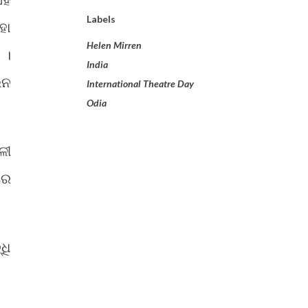
Labels
ହା
Helen Mirren
 ।
India
େନ
International Theatre Day
Odia
ଳୀ
ରେ
ଧି