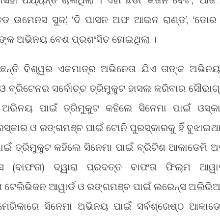
େଡ ଉମେନସ ସୁଜ’, ‘ଦି ପାସନ ଅଫ ଆଇନ ରାଣ୍ଡ’, ‘ଡୋର 
ାଙ୍କ ଅଭିନୟ ବେଶ ପ୍ରଶଂସିତ ହୋଇଥିଲା ।
ଛନ୍ତି ବିଶ୍ୱର ଏକମାତ୍ର ଅଭିନେତା ଯିଏ ତାଙ୍କ ଅଭିନ
 ବ୍ରିଟେନର ସର୍ବୋଚ୍ଚ ତ୍ରିମୁକୁଟ ହାସଲ କରିବାର ସୌଭାଗ
ଅଭିନୟ ପାଇଁ ତ୍ରିମୁକୁଟ କହିଲେ ସିନେମା ପାଇଁ ଓସ୍କ
ରସ୍କାର ଓ ରଙ୍ଗମଞ୍ଚ ପାଇଁ ଟୋନି ପୁରସ୍କାରକୁ ହିଁ ବୁଝାଇଥ
ଇଁ ତ୍ରିମୁକୁଟ କହିଲେ ସିନେମା ପାଇଁ ବ୍ରିଟିଶ ଆକାଡେମି 
 (ବାଫତା) ଦ୍ୱାରା ପ୍ରଦତ୍ତ ବାଫତା ଫିଲ୍ମ ଆୱାର୍
 ଟେଲିଭିଜନ ଆୱାର୍ଡ ଓ ରଙ୍ଗମଞ୍ଚ ପାଇଁ ଲରେନ୍ସ ଅଲିଭି
ଆମେରିକାରେ ସିନେମା ଅଭିନୟ ପାଇଁ ସର୍ବଶ୍ରେଷ୍ଠ ଆକାଡେ