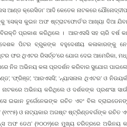
‘ଟ୍ରଇଲସ ଆଣ୍ଡ କ୍ରେସିଡା’ ଆଦି କେତେକ ନାଟକରେ ଯୌନୋଦ୍ଦୀ
କୁ ‘ସେକ୍ସ କୁଇନ ଅଫ ଷ୍ଟ୍ରାଟଫୋର୍ଡ’ର ଆଖ୍ୟା ଦିଆ ଯିବା
 ବିରକ୍ତି ପ୍ରକାଶ କରିଥିଲେ । ଆରଏସସି ସହ ଚାରି ବର୍ଷ କ
ଦ୍ଦେଶକ ପିଟର ବ୍ରୁକଙ୍କ ବହୁଦେଶୀୟ କଳାକାରଙ୍କୁ ନ
େଣ୍ଟର ଫର ଥିଏଟର ରିସର୍ଚ୍ଚ’ରେ ଯୋଗ ଦେଇ ଆମେରିକା, ମଧ
େଶରେ ନିଜ ଅଭିନୟ କଳା ପ୍ରଦର୍ଶନ କରିବାର ସୁଯୋଗ ପାଇଲେ
’, ‘ଫ୍ରିଞ୍ଜ’, ‘ଆରଏସସି’, ‘ନ୍ୟାସନାଲ ଥିଏଟର’ ଓ ନିଉୟର୍
୍ନ ନାଟକରେ ଅଭିନୟ କରିଥିଲେ ଓ ଦର୍ଶକଙ୍କ ପ୍ରଶଂସା ସାଉଁ
ଁ, ସେ ଇଭାନ ତୁର୍ଗେନେଭଙ୍କ ରଚିତ ଏବଂ ବିଲ ବ୍ରାଇଡେନଙ
ରି’ (୧୯୯୫) ଓ ନାଟ୍ୟକାର ଅଗଷ୍ଟ ଷ୍ଟ୍ରିଣ୍ଡବର୍ଗଙ୍କ ରଚିତ ଏ
ଡାନ୍ସ ଅଫ ଡେଥ’ (୨୦୦୨)ରେ ମୁଖ୍ୟ ଚରିତ୍ରରେ ଅଭିନୟ କ