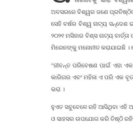
ଅବସରରେ ବିଶ୍ୱର ଜଣେ ପ୍ରତିଷ୍ଠିତ ନ
ସେହି ବର୍ଷର ବିଶ୍ୱ ନାଟ୍ୟ ସନ୍ଦେଶ
୨୦୨୧ ମସିହାର ବିଶ୍ସ ନାଟ୍ୟ ବାର୍ତ୍
ମିରେନଙ୍କୁ ମନୋନୀତ କରାଯାଇଛି । ସେ 
“ଜୀବନ୍ତ ପରିବେଷଣ ପାଇଁ ଏହା ଏ
କାରିଗର ଏବଂ ମହିଳା ଏ ପରି ଏକ ବୃତ୍ତ
ଭରା ।
ହୁଏତ ସବୁବେଳେ ରହି ଆସିଥିବା ଏହି 
ଓ ସାହସର ଉପଯୋଗ କରି ତିଷ୍ଠି ରହିବା