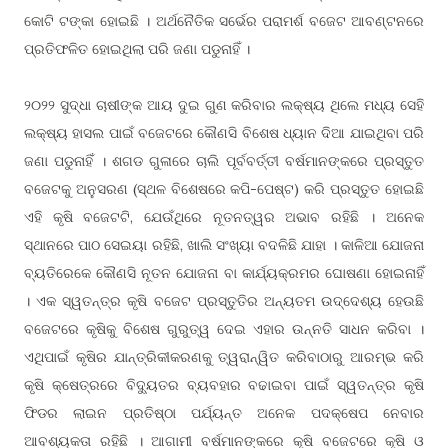
କୋଟି ଟଙ୍କା ହୋଇଛି । ଅର୍ଥନୈତିକ ସର୍ଭେର ପରାମର୍ଶ ବଜେଟ ଆବ
ନରେ
ଣ୍ଟ
ପ୍ରତିଫଳିତ ହୋଇଥିଲା ପରି ଜଣା ପଡୁନାହିଁ ।
୨୦୨୨ ସୁଦ୍ଧା ଚାଷୀଙ୍କ ଆୟ ଦୁଇ ଗୁଣ କରିବାର ଲକ୍ଷ୍ୟ ଥିଲେ ମଧ୍ୟ ସେହି
ଲକ୍ଷ୍ୟ ହାସଲ ପାଇଁ ବଜେଟରେ କୌଣସି ବିଶେଷ ଧ୍ୟାନ ଦିଆ ଯାଇଥିବା ପରି
ଜଣା ପଡୁନାହିଁ । ଶଗଡ ଗୁଳାରେ ଚାଲି ପୂର୍ବବ
ବର୍ଷମାନଙ୍କରେ ପ୍ରସ୍ତୁତ
ର୍ତ୍ତୀ
ବଜେଟକୁ ଅନୁସରଣ (ସ୍ଥଳ ବିଶେଷରେ କପି-ପେଷ୍ଟ) କରି ପ୍ରସ୍ତୁତ ହୋଇଛି
ଏହି କୃଷି ବଜେଟଟି, ଯେଉଁଥିରେ ନୂତନତ୍ୱର ଅଭାବ ରହିଛି । ଅନେକ
ସ୍ଥାନରେ ପାଠ ସେଇୟା ରହିଛି, ଖାଲି ସଂଖ୍ୟା ବଦଳିଛି ଯାହା । କାଳିଆ ଯୋଜନା
ବ୍ୟତିରେକେ କୌଣସି ନୂତନ ଯୋଜନା ବା କାର୍ଯ୍ୟକ୍ରମର ଘୋଷଣା ହୋଇନାହିଁ
। ଏକ ସ୍ୱତନ୍ତ୍ର କୃଷି ବଜେଟ ପ୍ରସ୍ତୁତିର ଅନ୍ୟତମ ଉଦ୍ଦେଶ୍ୟ ହେଉଛି
ବଜେଟରେ କୃଷିକୁ ବିଶେଷ ଗୁରୁତ୍ୱ ଦେଇ ଏହାର ଉନ୍ନତି ସାଧନ କରିବା ।
ଏଥିପାଇଁ କୃଷିର ଯାନ୍ତ୍ରିକୀକରଣକୁ ତ୍ୱରାନ୍ୱିତ କରିବାଠାରୁ ଆରମ୍ଭ କରି
କୃଷି କ୍ଷେତ୍ରରେ ବିଦ୍ୟୁତର ବ୍ୟବହାର ବଢାଇବା ପାଇଁ ସ୍ୱତନ୍ତ୍ର କୃଷି
ଫିଡର ଲାଇନ ପ୍ରତିଷ୍ଠା ପର୍ଯ୍ୟନ୍ତ ଅନେକ ପଦକ୍ଷେପ ନେବାର
ଆବଶ୍ୟକତା ରହିଛି । ଆଗାମୀ ବର୍ଷମାନଙ୍କରେ କୃଷି ବଜେଟରେ କୃଷି ଓ