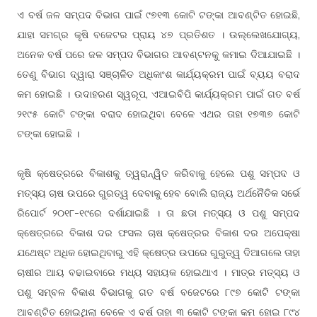
ଏ ବର୍ଷ ଜଳ ସମ୍ପଦ ବିଭାଗ ପାଇଁ ୯୭୧୩ କୋଟି ଟଙ୍କା ଆବ
ତ ହୋଇଛି,
ଣ୍ଟି
ଯାହା ସମଗ୍ର କୃଷି ବଜେଟର ପ୍ରାୟ ୪୭ ପ୍ରତିଶତ । ଉଲ୍ଲେଖଯୋଗ୍ୟ,
ଅନେକ ବର୍ଷ ପରେ ଜଳ ସମ୍ପଦ ବିଭାଗର ଆବ
ନକୁ କମାଇ ଦିଆଯାଇଛି ।
ଣ୍ଟ
ତେଣୁ ବିଭାଗ ଦ୍ୱାରା ସ
ଳିତ ଅଧିକାଂଶ କାର୍ଯ୍ୟକ୍ରମ ପାଇଁ ବ୍ୟୟ ବରାଦ
ଞ୍ଚା
କମ ହୋଇଛି । ଉଦାହରଣ ସ୍ୱରୂପ, ଏଆଇବିପି କାର୍ଯ୍ୟକ୍ରମ ପାଇଁ ଗତ ବର୍ଷ
୨୧୯୫ କୋଟି ଟଙ୍କା ବରାଦ ହୋଇଥିବା ବେଳେ ଏଥର ତାହା ୧୭୩୭ କୋଟି
ଟଙ୍କା ହୋଇଛି ।
କୃଷି କ୍ଷେତ୍ରରେ ବିକାଶକୁ ତ୍ୱରାନ୍ୱିତ କରିବାକୁ ହେଲେ ପଶୁ ସମ୍ପଦ ଓ
ମତ୍ସ୍ୟ ଚାଷ ଉପରେ ଗୁରତ୍ୱ ଦେବାକୁ ହେବ ବୋଲି ରାଜ୍ୟ ଅର୍ଥନୈତିକ ସର୍ଭେ
ରିପୋର୍ଟ ୨୦୧୮-୧୯ରେ ଦର୍ଶାଯାଇଛି । ତା ଛଡା ମତ୍ସ୍ୟ ଓ ପଶୁ ସମ୍ପଦ
କ୍ଷେତ୍ରରେ ବିକାଶ ଦର ଫସଲ ଚାଷ କ୍ଷେତ୍ରର ବିକାଶ ଦର ଅପେକ୍ଷା
ଯଥେଷ୍ଟ ଅଧିକ ହୋଇଥିବାରୁ ଏହି କ୍ଷେତ୍ର ଉପରେ ଗୁରୁତ୍ୱ ଦିଆଗଲେ ତାହା
ଚାଷୀର ଆୟ ବଢାଇବାରେ ମଧ୍ୟ ସହାୟକ ହୋଇଥାଏ । ମାତ୍ର ମତ୍ସ୍ୟ ଓ
ପଶୁ ସମ୍ବଳ ବିକାଶ ବିଭାଗକୁ ଗତ ବର୍ଷ ବଜେଟରେ ୮୯୭ କୋଟି ଟଙ୍କା
ଆବ
ତ ହୋଇଥିଲା ବେଳେ ଏ ବର୍ଷ ତାହା ୩ କୋଟି ଟଙ୍କା କମ ହୋଇ ୮୯୪
ଣ୍ଟି