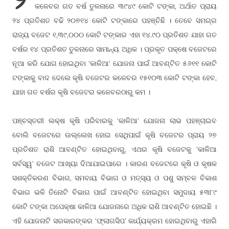
କଳେବର ଗତ ବର୍ଷ ତୁଳନାରେ ୩୯୪୯ କୋଟି ଟଙ୍କା, ଅର୍ଥାତ ପ୍ରାୟ
୨୪ ପ୍ରତିଶତ ବଢି ୨୦୭୧୪ କୋଟି ଟଙ୍କାରେ ପହ
ଛି । ତେବେ ସମଗ୍ର
ଞ୍ଚି
ରାଜ୍ୟ ବଜେଟ ୧,୩୯,୦୦୦ କୋଟି ଟଙ୍କାର ଏହା ୧୪.୯୦ ପ୍ରତିଶତ ଯାହା ଗତ
ବର୍ଷର ୧୪ ପ୍ରତିଶତ ତୁଳନାରେ ସାମାନ୍ୟ ଅଧିକ । ପ୍ରକୃତ ପକ୍ଷେ ବଜେଟରେ
ନୂଆ କରି ଯୋଗ ହୋଇଥିବା ‘କାଳିଆ’ ଯୋଜନା ପାଇଁ ଆବ
ତ ୫୬୧୧ କୋଟି
ଣ୍ଟି
ଟଙ୍କାକୁ ବାଦ ଦେଲେ କୃଷି ବଜେଟର କଳେବର ୧୫୧୦୩ କୋଟି ଟଙ୍କା ହେବ,
ଯାହା ଗତ ବର୍ଷର କୃଷି ବଜେଟର କଳେବରଠାରୁ କମ ।
ପ
ସ୍ତରୀ ଲକ୍ଷ କୃଷି ପରିବାରକୁ ‘କାଳିଆ’ ଯୋଜନା ଲାଭ ପହ
ଇବ
ଞ୍ଚ
ଞ୍ଚା
ବୋଲି ବଜେଟରେ ଉଲ୍ଲେଖ ହୋଇ ସେଥିପାଇଁ କୃଷି ବଜେଟର ପ୍ରାୟ ୨୭
ପ୍ରତିଶତ ରାଶି ଆବ
ତ ହୋଇଥିବାରୁ, ଏଥର କୃଷି ବଜେଟକୁ ‘କାଳିଆ
ଣ୍ଟି
ସର୍ବସ୍ୱ’ ବଜେଟ ଆଖ୍ୟା ଦିଆଯାଇପାରେ । କାରଣ ବଜେଟରେ କୃଷି ଓ କୃଷକ
ସଶକ୍ତିକରଣ ବିଭାଗ, ସମବାୟ ବିଭାଗ ଓ ମତ୍ସ୍ୟ ଓ ପଶୁ ସମ୍ବଳ ବିକାଶ
ବିଭାଗ ଭଳି ତିନୋଟି ବିଭାଗ ପାଇଁ ଆବ
ତ ହୋଇଥିବା ସମୁଦାୟ ୫୩୮୯
ଣ୍ଟି
କୋଟି ଟଙ୍କା ଅପେକ୍ଷା କାଳିଆ ଯୋଜନାରେ ଅଧିକ ରାଶି ଆବ
ତ ହୋଇଛି ।
ଣ୍ଟି
ଏହି ଯୋଜନାଟି ସରକାରଙ୍କର ‘ଫ୍ଲାଗସିପ’ କାର୍ଯ୍ୟକ୍ରମ ହୋଇଥିବାରୁ ଏହାରି