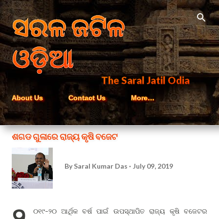
Skip to main content
ସରଳ ଜଟିଳ
ଓଡ଼ିଆ
The Saral Jatil Odia
About Us
Contact Us
More…
ଶଗଡ ଗୁଳାରେ ରାଜ୍ୟ କୃଷି ବଜେଟ
By
Saral Kumar Das
July 09, 2019
୨
୦୧୯-୨୦ ଆର୍ଥିକ ବର୍ଷ ପାଇଁ ଉପସ୍ଥାପିତ ରାଜ୍ୟ କୃଷି ବଜେଟର