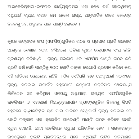
ଆରକେଭି
ଇ-ରଫତାର କାର୍ଯ୍ୟକ୍ରମର ଏହା ଶେଷ ବର୍ଷ ହୋଇଥିବାରୁ
ଓ୍ଵା
ଏଥିପାଇଁ ବ୍ୟୟ ବରାଦ କମ ହେଲେ ରାଜ୍ୟ ଆନୁପାତିକ ଭାବେ କେନ୍ଦ୍ର
ନିକଟରୁ କମ ଅନୁଦାନ ପାଇ ପା
ହରାଇବ ।
ଣ୍ଠି
କୃଷକ ଉତ୍ପାଦକ ସଂଘ (ଏଫପିଓ)ଗୁଡିକର ଗଠନ ଓ ପ୍ରସାର ପ୍ରତି ସରକାର
ଆଗ୍ରହ ଦେଖାଇ ୨୦୧୮ ମସିହାରେ ‘ଓଡିଶା କୃଷକ ଉତ୍ପାଦକ ସଂଘ ନୀତି’
ପ୍ରଣୟନ କରିଛନ୍ତି । ରାଜ୍ୟ ସରକାର ଏକ ‘ଏଫପିଓ ପା
’ ଗଠନ କରି
ଣ୍ଠି
ପ୍ରତି ବର୍ଷ ସେହି ପା
କୁ ୧୦୦ କୋଟି ଟଙ୍କା ଲେଖାଏଁ ପ୍ରଦାନ କରିବା କଥା
ଣ୍ଠି
ଏହି ନୀତିରେ ଉଲ୍ଲେଖ ରହିଛି । ଠିକ ସେହିପରି ଗତ ଫେବୃଆରୀ ୨୦୧୯ରେ
ରାଜ୍ୟ ସରକାର ନାବାର୍ଡର ସହଯୋଗୀ କମ୍ପାନୀ ନାବକିସାନ ଫାଇନାନ୍ସ
ଲିମିଟେଡ ସହ କରିଥିବା ଏମଓୟୁ ଅନୁଯାୟୀ ରାଜ୍ୟର ଏଫପିଓଗୁଡିକ
ନାବକିସାନ ଓ ସରକାରୀ ନିୟନ୍ତ୍ରଣାଧୀନ ବ୍ୟାଙ୍କଗୁଡିକ ନିକଟରୁ କିପରି
ସହଜରେ ବନ୍ଧକବିହୀନ ଋଣ ପାଇ ପାରିବେ ସେଥିପାଇଁ ରାଜ୍ୟ ସରକାର ୧୦
କୋଟି ଟଙ୍କାର ଏକ ‘କ୍ରେଡିଟ ଗାରେ
ପା
’ ଗଠନ କରିବେ ବୋଲି
ଣ୍ଟି
ଣ୍ଠି
ସ୍ଥିର ହୋଇଛି, ଯାହା ନାବକିସାନ ଦ୍ୱାରା ପରିଚାଳିତ ହେବ । ସରକାରଙ୍କ
ଉପରୋକ୍ତ ଦୁଇଟି ପ୍ରତିବଦ୍ଧତା ପରେ ଏଥିପାଇଁ ଉଚିତ ପରିମାଣର