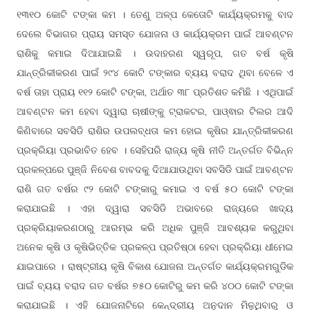
୧୩୧୦ କୋଟି ଟଙ୍କା କମ । ତେଣୁ ଅଳ୍ପ କେତୋଟି କାର୍ଯ୍ୟକ୍ରମକୁ ବାଦ
ଦେଲେ ବିଭାଗର ପ୍ରାୟ ସମସ୍ତ ଯୋଜନା ଓ କାର୍ଯ୍ୟକ୍ରମ ପାଇଁ ଆବ
ନ
ଣ୍ଟ
ରାଶିକୁ କମାଇ ଦିଆଯାଇଛି । ଉଦାହରଣ ସ୍ୱରୂପ, ଗତ ବର୍ଷ କୃଷି
ଯାନ୍ତ୍ରିକୀକରଣ ପାଇଁ ୨୯୪ କୋଟି ଟଙ୍କାର ବ୍ୟୟ ବରାଦ ଥିବା ବେଳେ ଏ
ବର୍ଷ ତାହା ପ୍ରାୟ ୧୧୨ କୋଟି ଟଙ୍କା, ଅର୍ଥାତ ୩୮ ପ୍ରତିଶତ କମିଛି । ଏଥିପାଇଁ
ଆବ
ନ କମ ହେବା ଦ୍ୱାରା ଚାଷୀଙ୍କୁ ଟ୍ରାକଟର, ପା
ର ଟିଲର ଆଦି
ଣ୍ଟ
ଓ୍ଵା
କିଣିବାରେ ସବସିଡି ରାଶିର ଉପଲବ୍ଧତା କମ ହୋଇ କୃଷିର ଯାନ୍ତ୍ରିକୀକରଣ
ପ୍ରକ୍ରିୟା ପ୍ରଭାବିତ ହେବ । ସେହିପରି ରାଜ୍ୟ କୃଷି ନୀତି ଅନ୍ତର୍ଗତ ବିଭିନ୍ନ
ପ୍ରକଳ୍ପରେ ପୁଞ୍ଜି ନିବେଶ ବାବଦକୁ ଦିଆଯାଉଥିବା ସବସିଡି ପାଇଁ ଆବ
ନ
ଣ୍ଟ
ରାଶି ଗତ ବର୍ଷର ୯୨ କୋଟି ଟଙ୍କାରୁ କମାଇ ଏ ବର୍ଷ ୫୦ କୋଟି ଟଙ୍କା
କରାଯାଇଛି । ଏହା ଦ୍ୱାରା ସବସିଡି ଅଭାବରେ ରାଜ୍ୟରେ ଖାଦ୍ୟ
ପ୍ରକ୍ରିୟାକରଣଠାରୁ ଆରମ୍ଭ କରି ଅଧିକ ପୁଞ୍ଜି ଆବଶ୍ୟକ କରୁଥିବା
ଅନେକ କୃଷି ଓ କୃଷିଭି
କ ପ୍ରକଳ୍ପ ପ୍ରତିଷ୍ଠା ହେବା ପ୍ରକ୍ରିୟା ଧୀମେଇ
ତ୍ତି
ଯାଇପାରେ । ରାଷ୍ଟ୍ରୀୟ କୃଷି ବିକାଶ ଯୋଜନା ଅନ୍ତର୍ଗତ କାର୍ଯ୍ୟକ୍ରମଗୁଡିକ
ପାଇଁ ବ୍ୟୟ ବରାଦ ଗତ ବର୍ଷର ୭୫୦ କୋଟିରୁ କମ କରି ୪୦୦ କୋଟି ଟଙ୍କା
କରାଯାଇଛି । ଏହି ଯୋଜନାଟିରେ କେନ୍ଦ୍ରୀୟ ଅନୁଦାନ ମିଳୁଥିବାରୁ ଓ