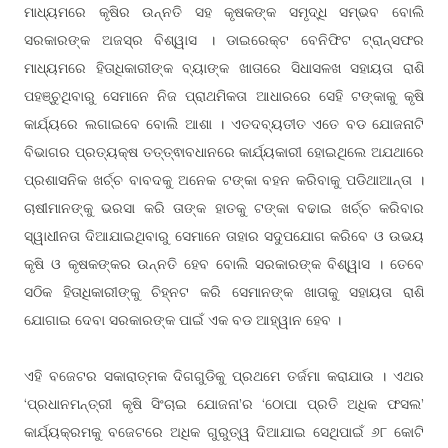
ମାଧ୍ୟମରେ କୃଷିର ଉନ୍ନତି ସହ କୃଷକଙ୍କ ସମୃଦ୍ଧି ସମ୍ଭବ ବୋଲି
ସରକାରଙ୍କ ଅଜସ୍ର ବିଶ୍ୱାସ । ଡାଇରେକ୍ଟ ବେନିଫିଟ ଟ୍ରାନ୍ସଫର
ମାଧ୍ୟମରେ ହିତାଧିକାରୀଙ୍କ ବ୍ୟାଙ୍କ ଖାତାରେ ସିଧାସଳଖ ସହାୟତା ରାଶି
ପହ
ଥିବାରୁ ସେମାନେ ନିଜ ପ୍ରାଥମିକତା ଆଧାରରେ ସେହି ଟଙ୍କାକୁ କୃଷି
ଞ୍ଚୁ
କାର୍ଯ୍ୟରେ ଲଗାଇବେ ବୋଲି ଆଶା । ଏତଦବ୍ୟତୀତ ଏତେ ବଡ ଯୋଜନାଟି
ବିଭାଗର ପ୍ରତ୍ୟକ୍ଷ ତ
ବଧାନରେ କାର୍ଯ୍ୟକାରୀ ହୋଇଥିଲେ ଅଯଥାରେ
ତ୍ତ୍ଵା
ପ୍ରଶାସନିକ ଖର୍ଚ୍ଚ ବାବଦକୁ ଅନେକ ଟଙ୍କା ବହନ କରିବାକୁ ପଡିଥାଆନ୍ତା ।
ଚାଷୀମାନଙ୍କୁ ଭରସା କରି ତାଙ୍କ ହାତକୁ ଟଙ୍କା ବଢାଇ ଖର୍ଚ୍ଚ କରିବାର
ସ୍ୱାଧୀନତା ଦିଆଯାଇଥିବାରୁ ସେମାନେ ତାହାର ସଦୁପଯୋଗ କରିବେ ଓ ଉଭୟ
କୃଷି ଓ କୃଷକଙ୍କର ଉନ୍ନତି ହେବ ବୋଲି ସରକାରଙ୍କ ବିଶ୍ୱାସ । ତେବେ
ସଠିକ ହିତାଧିକାରୀଙ୍କୁ ଚିହ୍ନଟ କରି ସେମାନଙ୍କ ଖାତାକୁ ସହାୟତା ରାଶି
ଯୋଗାଇ ଦେବା ସରକାରଙ୍କ ପାଇଁ ଏକ ବଡ ଆହ୍ୱାନ ହେବ ।
ଏହି ବଜେଟର ସକାରାତ୍ମକ ଦିଗଗୁଡିକୁ ପ୍ରଥମେ ତର୍ଜମା କରାଯାଉ । ଏଥର
‘ପ୍ରଧାନମନ୍ତ୍ରୀ କୃଷି ସିଂଚାଇ ଯୋଜନା’ର ‘ଠୋପା ପ୍ରତି ଅଧିକ ଫସଲ’
କାର୍ଯ୍ୟକ୍ରମକୁ ବଜେଟରେ ଅଧିକ ଗୁରୁତ୍ୱ ଦିଆଯାଇ ସେଥିପାଇଁ ୬୮ କୋଟି