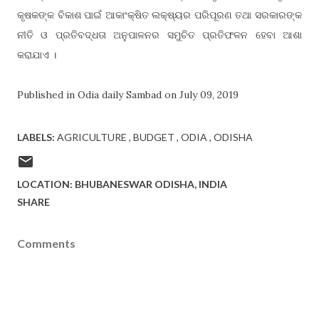
କୃଷକଙ୍କ ବିକାଶ ପାଇଁ ଆକାଂକ୍ଷିତ ଲକ୍ଷ୍ୟର ପରିପୂରଣ ତଥା ସରକାରଙ୍କ
ନୀତି ଓ ପ୍ରତିବଦ୍ଧତା ଅନୁପାଳନର ସମୁଚିତ ପ୍ରତିଫଳନ ହେବା ଆଶା
କରାଯାଏ ।
Published in Odia daily Sambad on July 09, 2019
LABELS:
AGRICULTURE
BUDGET
ODIA
ODISHA
LOCATION: BHUBANESWAR
ODISHA, INDIA
SHARE
Comments