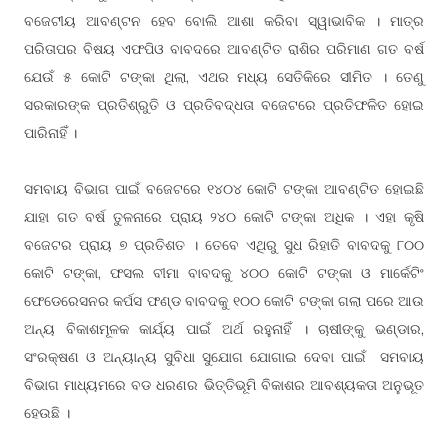
ବଜେଟୀୟ ଆବ
ନ ହେବ ବୋଲି ଆଶା କରିବା ସ୍ୱାଭାବିକ । ମାତ୍ର
ଣ୍ଟ
ପରିତାପର ବିଷୟ ଏଫପିଓ ବାବଦରେ ଆବ
ତ ରାଶିର ପରିମାଣ ଗତ ବର୍ଷ
ଣ୍ଟି
ଯେଉଁ ୫ କୋଟି ଟଙ୍କା ଥିଲା, ଏଥର ମଧ୍ୟ ସେତିକିରେ ସୀମିତ । ତେଣୁ
ସରକାରଙ୍କ ପ୍ରତିଶ୍ରୁତି ଓ ପ୍ରତିବଦ୍ଧତା ବଜେଟରେ ପ୍ରତିଫଳିତ ହୋଇ
ପାରିନାହିଁ ।
ସମବାୟ ବିଭାଗ ପାଇଁ ବଜେଟରେ ୧୪୦୪ କୋଟି ଟଙ୍କା ଆବ
ତ ହୋଇଛି
ଣ୍ଟି
ଯାହା ଗତ ବର୍ଷ ତୁଳନାରେ ପ୍ରାୟ ୨୪୦ କୋଟି ଟଙ୍କା ଅଧିକ । ଏହା କୃଷି
ବଜେଟର ପ୍ରାୟ ୭ ପ୍ରତିଶତ । ତେବେ ଏଥିରୁ ସୁଧ ରିହାତି ବାବଦକୁ ୮୦୦
କୋଟି ଟଙ୍କା, ଫସଲ ବୀମା ବାବଦକୁ ୪୦୦ କୋଟି ଟଙ୍କା ଓ ମାର୍କେଟିଂ
ଫେଡେରେସନର କର୍ପସ ଫଣ୍ଡ ବାବଦକୁ ୧୦୦ କୋଟି ଟଙ୍କା ଗଲା ପରେ ଆଉ
ଅନ୍ୟ ବିକାଶମୂଳକ କାର୍ଯ୍ୟ ପାଇଁ ଅର୍ଥ ରହୁନାହିଁ । ଚାଷୀଙ୍କୁ ଭଣ୍ଡାର,
ସଂରକ୍ଷଣ ଓ ଅନ୍ୟାନ୍ୟ ସୁବିଧା ସୁଯୋଗ ଯୋଗାଇ ଦେବା ପାଇଁ ସମବାୟ
ବିଭାଗ ମାଧ୍ୟମରେ ବଡ ଧରଣର ଭି
ଭୂମି ବିକାଶର ଆବଶ୍ୟକତା ଅନୁଭୂତ
ତ୍ତି
ହେଉଛି ।