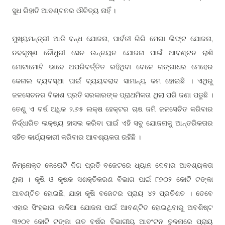
ସୁଧ ରିହାତି ଆବ
ନର ଔଚିତ୍ୟ ନାହିଁ ।
ଣ୍ଟ
ମୁଖ୍ୟମନ୍ତ୍ରୀ ଆଡି ବନ୍ଧ ଯୋଜନା, ପାର୍ବତୀ ଗିରି ମେଗା ଲିଫ୍ଟ ଯୋଜନା,
ନବକୃଷ୍ଣ ଚୌଧୁରୀ ସେଚ ଉନ୍ନୟନ ଯୋଜନା ପାଇଁ ଆବ
ନ ରାଶି
ଣ୍ଟ
ମୋଟାମୋଟି ଭାବେ ଅପରିବ
ତ ରହିଥିବା ବେଳେ ଗଙ୍ଗାଧର ମେହେର
ର୍ତ୍ତି
କେନାଲ ବ୍ୟବସ୍ଥା ପାଇଁ ବ୍ୟୟବରାଦ ସାମାନ୍ୟ କମ ହୋଇଛିି । ଏଥିରୁ
ଜଳସେଚନର ବିକାଶ ପ୍ରତି ସରକାରଙ୍କ ପ୍ରାଥମିକତା ଥିଲା ପରି ଜଣା ପଡୁଛି ।
ତେଣୁ ଏ ବର୍ଷ ଅଧିକ ୨.୬୫ ଲକ୍ଷ ହେକ୍ଟର ଚାଷ ଜମି ଜଳସେଚିତ କରିବାର
ନିର୍ଦ୍ଧାରିତ ଲକ୍ଷ୍ୟ ହାସଲ କରିବା ପାଇଁ ଏହି ସବୁ ଯୋଜନାକୁ ଆନ୍ତରିକତାର
ସହିତ କାର୍ଯ୍ୟକାରୀ କରିବାର ଆବଶ୍ୟକତା ରହିଛି ।
ନିମ୍ନୋକ୍ତ କେତୋଟି ଦିଗ ପ୍ରତି ବଜେଟରେ ଧ୍ୟାନ ଦେବାର ଆବଶ୍ୟକତା
ଥିଲା । କୃଷି ଓ କୃଷକ ସଶକ୍ତିକରଣ ବିଭାଗ ପାଇଁ ୮୭୦୨ କୋଟି ଟଙ୍କା
ଆବ
ତ ହୋଇଛି, ଯାହା କୃଷି ବଜେଟର ପ୍ରାୟ ୪୨ ପ୍ରତିଶତ । ତେବେ
ଣ୍ଟି
ଏହାର ସିଂହଭାଗ କାଳିଆ ଯୋଜନା ପାଇଁ ଆବ
ତ ହୋଇଥିବାରୁ ଅବଶିଷ୍ଟ
ଣ୍ଟି
୩୨୦୧ କୋଟି ଟଙ୍କା ଗତ ବର୍ଷର ବିଭାଗୀୟ ଆବଂଟନ ତୁଳନାରେ ପ୍ରାୟ