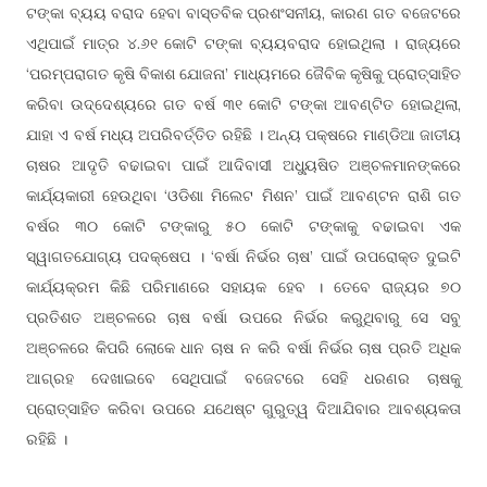
ଟଙ୍କା ବ୍ୟୟ ବରାଦ ହେବା ବାସ୍ତବିକ ପ୍ରଶଂସନୀୟ, କାରଣ ଗତ ବଜେଟରେ
ଏଥିପାଇଁ ମାତ୍ର ୪.୬୧ କୋଟି ଟଙ୍କା ବ୍ୟୟବରାଦ ହୋଇଥିଲା । ରାଜ୍ୟରେ
‘ପରମ୍ପରାଗତ କୃଷି ବିକାଶ ଯୋଜନା’ ମାଧ୍ୟମରେ ଜୈବିକ କୃଷିକୁ
ତ୍ସାହିତ
ପ୍ରୋ
କରିବା ଉଦ୍ଦେଶ୍ୟରେ ଗତ ବର୍ଷ ୩୧ କୋଟି ଟଙ୍କା ଆବ
ତ ହୋଇଥିଲା,
ଣ୍ଟି
ଯାହା ଏ ବର୍ଷ ମଧ୍ୟ ଅପରିବ
ତ ରହିଛି । ଅନ୍ୟ ପକ୍ଷରେ ମାଣ୍ଡିଆ ଜାତୀୟ
ର୍ତ୍ତି
ଚାଷର ଆଦୃତି ବଢାଇବା ପାଇଁ ଆଦିବାସୀ ଅଧ୍ୟୁଷିତ ଅ
ଳମାନଙ୍କରେ
ଞ୍ଚ
କାର୍ଯ୍ୟକାରୀ ହେଉଥିବା ‘ଓଡିଶା ମିଲେଟ ମିଶନ’ ପାଇଁ ଆବ
ନ ରାଶି ଗତ
ଣ୍ଟ
ବର୍ଷର ୩୦ କୋଟି ଟଙ୍କାରୁ ୫୦ କୋଟି ଟଙ୍କାକୁ ବଢାଇବା ଏକ
ସ୍ୱାଗତଯୋଗ୍ୟ ପଦକ୍ଷେପ । ‘ବର୍ଷା ନିର୍ଭର ଚାଷ’ ପାଇଁ ଉପରୋକ୍ତ ଦୁଇଟି
କାର୍ଯ୍ୟକ୍ରମ କିଛି ପରିମାଣରେ ସହାୟକ ହେବ । ତେବେ ରାଜ୍ୟର ୭୦
ପ୍ରତିଶତ ଅ
ଳରେ ଚାଷ ବର୍ଷା ଉପରେ ନିର୍ଭର କରୁଥିବାରୁ ସେ ସବୁ
ଞ୍ଚ
ଅ
ଳରେ କିପରି ଲୋକେ ଧାନ ଚାଷ ନ କରି ବର୍ଷା ନିର୍ଭର ଚାଷ ପ୍ରତି ଅଧିକ
ଞ୍ଚ
ଆଗ୍ରହ ଦେଖାଇବେ ସେଥିପାଇଁ ବଜେଟରେ ସେହି ଧରଣର ଚାଷକୁ
ପ୍ରୋତ୍ସାହିତ କରିବା ଉପରେ ଯଥେଷ୍ଟ ଗୁରୁତ୍ୱ ଦିଆଯିବାର ଆବଶ୍ୟକତା
ରହିଛି ।