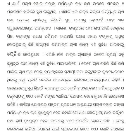
ଏ ଯାଏଁ ପଚାଶ ହଜାର ଟଙ୍କା ପର୍ଯ୍ୟନ୍ତ ଚାଷ ଋଣ ଉପରେ ଶତକଡା ୧
ପ୍ରତିଶତ ହାରରେ ସୁଧ ଲାଗୁଥିଲା । ଏଣିକି ଏକ ଲକ୍ଷ ଟଙ୍କା ପର୍ଯ୍ୟନ୍ତ ଚାଷ
ଋଣ ଉପରେ ଚାଷୀଙ୍କୁ କୌଣସି ସୁଧ ଦେବାକୁ ହେବନାହିଁ, ଯାହା ଏକ
ସ୍ୱାଗତଯୋଗ୍ୟ ପଦକ୍ଷେପ । କାରଣ, ରାଜ୍ୟରେ ଧାନ ଚାଷ ପାଇଁ ହେକ୍ଟର
ପିଛା ବ୍ୟାଙ୍କ ଋଣର ପରିମାଣ ହାରାହାରି ପଚାଶ ହଜାର ଟଙ୍କାରୁ ଅଧିକ
ହୋଇଥିବାରୁ କିଛି ସଂଖ୍ୟକ ନାମମାତ୍ର ଚାଷୀ ମଧ୍ୟ ଏହି ସୁବିଧା ପାଇବାରୁ
ଞ୍ଚି
ବ
ତ ହେଉଥିଲେ । ଏଣିକି ନାମ ମାତ୍ର ଚାଷୀଙ୍କ ସମେତ ପ୍ରାୟ ସବୁ
କ୍ଷୁଦ୍ର ଚାଷୀ ମଧ୍ୟ ଏହି ସୁବିଧା ପାଇପାରିବେ । ତେବେ ଚାଷ ନକରି କିଛି ଜମି
ମାଲିକ ଚାଷ ଋଣ ନେଇ ବ୍ୟାଙ୍କରେ ସ୍ଥାୟୀ ଜମା କରୁଥିବାର ଦୃଷ୍ଟାନ୍ତମାନ
ଥିବାରୁ ଏଥି ପ୍ରତି ସତର୍କତା ଅବଲମ୍ବନ କରିବାର ଆବଶ୍ୟକତା ରହିଛି ।
ସରକାରଙ୍କୁ ସୁଧ ରିହାତି ବାବଦକୁ ୮୦୦ କୋଟି ଟଙ୍କା ବହନ କରିବାକୁ ହେବ ଓ
ତନ୍ମଧ୍ୟରୁ ୧୧୦ କୋଟି ଟଙ୍କା ‘କାଳିଆ’ ଯୋଜନା ବାବଦକୁ ବୋଲି ଉଲ୍ଲେଖ
ରହିଛି । କାଳିଆ ଯୋଜନାର ପ
ମ ପ୍ରାବଧାନ ଅନୁଯାୟୀ ପଚାଶ ହଜାର ଟଙ୍କା
ଞ୍ଚ
ପର୍ଯ୍ୟନ୍ତ ଚାଷ ଋଣ ସୁଧମୁକ୍ତ ହେବ ବୋଲି ଘୋଷଣା ହୋଇଥିଲା, ଯାହା ବର୍ଦ୍ଧିତ
ଋଣ ରାଶି ସୁଧମୁକ୍ତ ହେବା କାରଣରୁ ଏବେ ନିରର୍ଥକ ହୋଇଯାଇଛି । ତେଣୁ
ବଜେଟରେ କାଳିଆ ଯୋଜନା ପାଇଁ ସ୍ୱତନ୍ତ୍ର ଭାବେ ୧୧୦ କୋଟି ଟଙ୍କାର