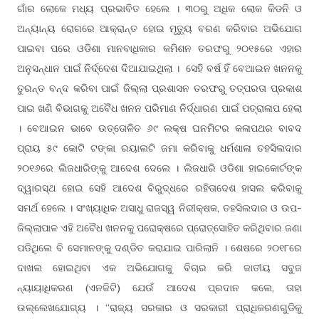
ଗାଁର ଲୋକେ ମଧ୍ୟ ପ୍ରଭାବିତ ହେଲେ । ୩୦ରୁ ଅଧିକ ଲୋକ କିଡନି ଓ
ଅନ୍ୟାନ୍ୟ ରୋଗରେ ଆକ୍ରାନ୍ତ ହୋଇ ମୃତ୍ୟୁ ବରଣ କରିବାର ଅଭିଯୋଗ
ପାଇବା ପରେ ଓଡିଶା ମାନବାଧିକାର କମିଶନ ତରଫରୁ ୨୦୧୫ରେ ଏହାର
ଅନୁସନ୍ଧାନ ପାଇଁ ନିର୍ଦ୍ଦେଶ ଦିଆଯାଇଥିଲା । ସେହି ବର୍ଷ ହିଁ ବେଆଇନ ଖନନକୁ
ତୁରନ୍ତ ବନ୍ଦ କରିବା ପାଇଁ ଜିଲ୍ଲା ପ୍ରଶାସନ ତରଫରୁ ତତ୍ପରତା ପ୍ରକାଶ
ପାଇ ଖଣି ବିଭାଗକୁ ଅବୈଧ ଖନନ ପରିମାଣ ନିର୍ଦ୍ଧାରଣ ପାଇଁ ପତ୍ରାଳାପ ହେଲା
। ବେଆଇନ ଭାବେ ଉତ୍ତୋଳିତ ୬୯ ଲକ୍ଷ ଘନମିଟର କଳାପଥର ବାବଦ
ପ୍ରାୟ ୫୯ କୋଟି ଟଙ୍କା ରୟାଲଟି ଜମା କରିବାକୁ ଧର୍ମଶାଳା ତହସିଲଦାର
୨୦୧୬ରେ ଲିଜଧାରିଙ୍କୁ ଆଦେଶ ଦେଲେ । ଲିଜଧାରି ଓଡିଶା ହାଇକୋର୍ଟଙ୍କ
ଦ୍ୱାରସ୍ଥ ହୋଇ ସେହି ଆଦେଶ ବିରୁଦ୍ଧରେ ରହିତାଦେଶ ହାସଲ କରିବାକୁ
ସମର୍ଥ ହେଲେ । ସଂଖ୍ୟାଧିକ ଅସାଧୁ ରାଜସ୍ୱ ନିରୀକ୍ଷକ, ତହସିଲଦାର ଓ ଉପ-
ଜିଲ୍ଲାପାଳ ଏହି ଅବୈଧ ଖନନକୁ ପରୋକ୍ଷରେ ପ୍ରୋତ୍ସୋହିତ କରିଥିବାର ଜଣା
ପଡିଥିଲେ ବି ସେମାନଙ୍କୁ ଦଣ୍ଡିତ କରାଯାଇ ପାରିଲାନି । ଶେଷରେ ୨୦୧୮ରେ
ଦାଖଲ ହୋଇଥିବା ଏକ ଅଭିଯୋଗକୁ ବିଚାର କରି ଜାତୀୟ ସବୁଜ
ନ୍ୟାୟାଧିକରଣ (ଏନଜିଟି) ଯେଉଁ ଆଦେଶ ପ୍ରଦାନ କଲେ, ତାହା
ଉଲ୍ଲେଖଯୋଗ୍ୟ । “ରାଜ୍ୟ ସରକାର ଓ ସରକାରୀ ପ୍ରାଧିକରଣଗୁଡିକୁ