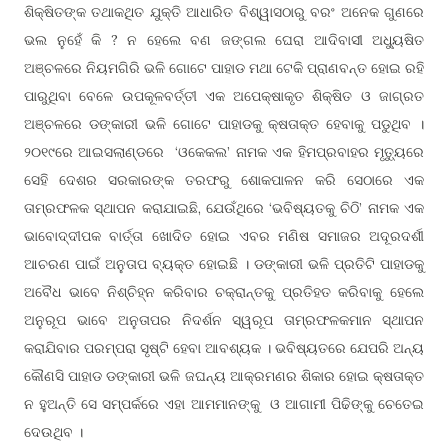
ଶିକ୍ଷିତଙ୍କ ତଥାକଥିତ ଯୁକ୍ତି ଆଧାରିତ ବିଶ୍ୱାସଠାରୁ ବରଂ ଅନେକ ଗୁଣରେ
ଭଲ ନୁହେଁ କି ? ନ ହେଲେ ବଣ ଜଙ୍ଗଲ ଘେରା ଆଦିବାସୀ ଅଧ୍ୟୁଷିତ
ଅଞ୍ଚଳରେ ନିୟମଗିରି ଭଳି ଗୋଟେ ପାହାଡ ମଥା ଟେକି ପ୍ରାଣବନ୍ତ ହୋଇ ରହି
ପାରୁଥିବା ବେଳେ ଉପକୂଳବର୍ତ୍ତୀ ଏକ ଅପେକ୍ଷାକୃତ ଶିକ୍ଷିତ ଓ ଜାଗ୍ରତ
ଅଞ୍ଚଳରେ ଡଙ୍କାରୀ ଭଳି ଗୋଟେ ପାହାଡକୁ କ୍ଷତାକ୍ତ ହେବାକୁ ପଡୁଥିବ ।
୨୦୧୯ରେ ଆଇସଲାଣ୍ଡରେ ‘ଓକେକଲ’ ନାମକ ଏକ ହିମପ୍ରବାହର ମୃତ୍ୟୁରେ
ସେହି ଦେଶର ସରକାରଙ୍କ ତରଫରୁ ଶୋକପାଳନ କରି ସେଠାରେ ଏକ
ତାମ୍ରଫଳକ ସ୍ଥାପନ କରାଯାଇଛି, ଯେଉଁଥିରେ ‘ଭବିଷ୍ୟତକୁ ଚିଠି’ ନାମକ ଏକ
ଭାବୋଦ୍ଦୀପକ ବାର୍ତ୍ତା ଖୋଦିତ ହୋଇ ଏବର ମଣିଷ ସମାଜର ଅଦୂରଦର୍ଶୀ
ଆଚରଣ ପାଇଁ ଅନୁତାପ ବ୍ୟକ୍ତ ହୋଇଛି । ଡଙ୍କାରୀ ଭଳି ପ୍ରତିଟି ପାହାଡକୁ
ଅବୈଧ ଭାବେ ନିଶ୍ଚିହ୍ନ କରିବାର ଚକ୍ରାନ୍ତକୁ ପ୍ରତିହତ କରିବାକୁ ହେଲେ
ଅନୁରୂପ ଭାବେ ଅନୁତାପର ନିଦର୍ଶନ ସ୍ୱରୂପ ତାମ୍ରଫଳକମାନ ସ୍ଥାପନ
କରାଯିବାର ପରମ୍ପରା ସୃଷ୍ଟି ହେବା ଆବଶ୍ୟକ । ଭବିଷ୍ୟତରେ ଯେପରି ଅନ୍ୟ
କୌଣସି ପାହାଡ ଡଙ୍କାରୀ ଭଳି ଜଘନ୍ୟ ଆକ୍ରମଣର ଶିକାର ହୋଇ କ୍ଷତାକ୍ତ
ନ ହୁଅନ୍ତି ସେ ସମ୍ପର୍କରେ ଏହା ଆମମାନଙ୍କୁ ଓ ଆଗାମୀ ପିଢିଙ୍କୁ ଚେତେଇ
ଦେଉଥିବ ।