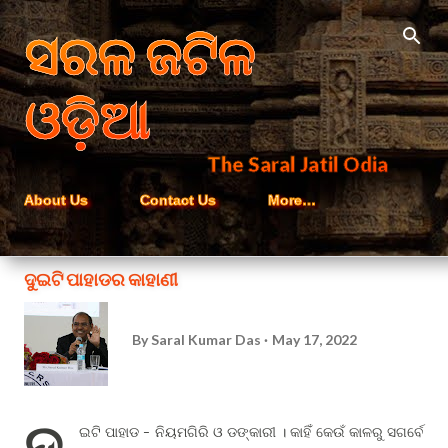
Skip to main content
ସରଳ ଜଟିଳ
ଓଡ଼ିଆ
The Saral Jatil Odia
About Us
Contact Us
More…
ଦୁଇଟି ପାହାଡର କାହାଣୀ
By
Saral Kumar Das
May 17, 2022
ଦୁ
ଇଟି ପାହାଡ - ନିୟମଗିରି ଓ ଡଙ୍କାରୀ । କାହିଁ କେଉଁ କାଳରୁ ସଗର୍ବେ