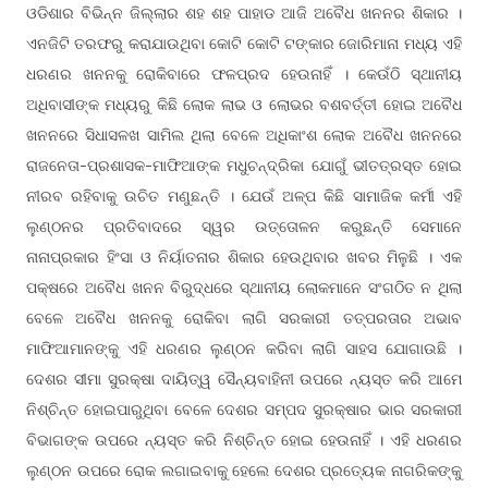
ଓଡିଶାର ବିଭିନ୍ନ ଜିଲ୍ଲାର ଶହ ଶହ ପାହାଡ ଆଜି ଅବୈଧ ଖନନର ଶିକାର ।
ଏନଜିଟି ତରଫରୁ କରାଯାଉଥିବା କୋଟି କୋଟି ଟଙ୍କାର ଜୋରିମାନା ମଧ୍ୟ ଏହି
ଧରଣର ଖନନକୁ ରୋକିବାରେ ଫଳପ୍ରଦ ହେଉନାହିଁ । କେଉଁଠି ସ୍ଥାନୀୟ
ଅଧିବାସୀଙ୍କ ମଧ୍ୟରୁ କିଛି ଲୋକ ଲାଭ ଓ ଲୋଭର ବଶବର୍ତ୍ତୀ ହୋଇ ଅବୈଧ
ଖନନରେ ସିଧାସଳଖ ସାମିଲ ଥିଲା ବେଳେ ଅଧିକାଂଶ ଲୋକ ଅବୈଧ ଖନନରେ
ରାଜନେତା-ପ୍ରଶାସକ-ମାଫିଆଙ୍କ ମଧୁଚନ୍ଦ୍ରିକା ଯୋଗୁଁ ଭୀତତ୍ରସ୍ତ ହୋଇ
ନୀରବ ରହିବାକୁ ଉଚିତ ମଣୁଛନ୍ତି । ଯେଉଁ ଅଳ୍ପ କିଛି ସାମାଜିକ କର୍ମୀ ଏହି
ଲୁଣ୍ଠନର ପ୍ରତିବାଦରେ ସ୍ୱର ଉତ୍ତୋଳନ କରୁଛନ୍ତି ସେମାନେ
ନାନାପ୍ରକାର ହିଂସା ଓ ନିର୍ୟାତନାର ଶିକାର ହେଉଥିବାର ଖବର ମିଳୁଛି । ଏକ
ପକ୍ଷରେ ଅବୈଧ ଖନନ ବିରୁଦ୍ଧରେ ସ୍ଥାନୀୟ ଲୋକମାନେ ସଂଗଠିତ ନ ଥିଲା
ବେଳେ ଅବୈଧ ଖନନକୁ ରୋକିବା ଲାଗି ସରକାରୀ ତତ୍ପରତାର ଅଭାବ
ମାଫିଆମାନଙ୍କୁ ଏହି ଧରଣର ଲୁଣ୍ଠନ କରିବା ଲାଗି ସାହସ ଯୋଗାଉଛି ।
ଦେଶର ସୀମା ସୁରକ୍ଷା ଦାୟିତ୍ୱ ସୈନ୍ୟବାହିନୀ ଉପରେ ନ୍ୟସ୍ତ କରି ଆମେ
ନିଶ୍ଚିନ୍ତ ହୋଇପାରୁଥିବା ବେଳେ ଦେଶର ସମ୍ପଦ ସୁରକ୍ଷାର ଭାର ସରକାରୀ
ବିଭାଗଙ୍କ ଉପରେ ନ୍ୟସ୍ତ କରି ନିଶ୍ଚିନ୍ତ ହୋଇ ହେଉନାହିଁ । ଏହି ଧରଣର
ଲୁଣ୍ଠନ ଉପରେ ରୋକ ଲଗାଇବାକୁ ହେଲେ ଦେଶର ପ୍ରତ୍ୟେକ ନାଗରିକଙ୍କୁ