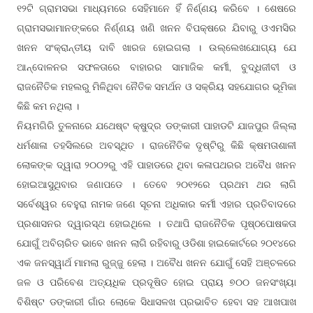
୧୨ଟି ଗ୍ରାମସଭା ମାଧ୍ୟମରେ ସେହିମାନେ ହିଁ ନିର୍ଣ୍ଣୟ କରିବେ । ଶେଷରେ
ଗ୍ରାମସଭାମାନଙ୍କରେ ନିର୍ଣ୍ଣୟ ଖଣି ଖନନ ବିପକ୍ଷରେ ଯିବାରୁ ଓଏମସିର
ଖନନ ସଂକ୍ରାନ୍ତୀୟ ଦାବି ଖାରଜ ହୋଇଗଲା । ଉଲ୍ଲେଖଯୋଗ୍ୟ ଯେ
ଆନ୍ଦୋଳନର ସଫଳତାରେ ବାହାରର ସାମାଜିକ କର୍ମୀ, ବୁଦ୍ଧିଜୀବୀ ଓ
ରାଜନୈତିକ ମହଲରୁ ମିଳିଥିବା ନୈତିକ ସମର୍ଥନ ଓ ସକ୍ରିୟ ସହଯୋଗର ଭୂମିକା
କିଛି କମ ନଥିଲା ।
ନିୟମଗିରି ତୁଳନାରେ ଯଥେଷ୍ଟ କ୍ଷୁଦ୍ର ଡଙ୍କାରୀ ପାହାଡଟି ଯାଜପୁର ଜିଲ୍ଲା
ଧର୍ମଶାଳା ତହସିଲରେ ଅବସ୍ଥିତ । ରାଜନୈତିକ ଦୃଷ୍ଟିରୁ କିଛି କ୍ଷମତାଶାଳୀ
ଲୋକଙ୍କ ଦ୍ୱାରା ୨୦୦୨ରୁ ଏହି ପାହାଡରେ ଥିବା କଳାପଥରର ଅବୈଧ ଖନନ
ହୋଇଆସୁଥିବାର ଜଣାପଡେ । ତେବେ ୨୦୧୨ରେ ପ୍ରଥମ ଥର ଲାଗି
ସର୍ବେଶ୍ୱର ବେହୁରା ନାମକ ଜଣେ ସୂଚନା ଅଧିକାର କର୍ମୀ ଏହାର ପ୍ରତିବାଦରେ
ପ୍ରଶାସନର ଦ୍ୱାରସ୍ଥ ହୋଇଥିଲେ । ତଥାପି ରାଜନୈତିକ ପୃଷ୍ଠପୋଷକତା
ଯୋଗୁଁ ଅବିଚାରିତ ଭାବେ ଖନନ ଲାଗି ରହିବାରୁ ଓଡିଶା ହାଇକୋର୍ଟରେ ୨୦୧୪ରେ
ଏକ ଜନସ୍ୱାର୍ଥ ମାମଲା ରୁଜ୍ଜୁ ହେଲା । ଅବୈଧ ଖନନ ଯୋଗୁଁ ସେହି ଅଞ୍ଚଳରେ
ଜଳ ଓ ପରିବେଶ ଅତ୍ୟଧିକ ପ୍ରଦୂଷିତ ହୋଇ ପ୍ରାୟ ୭୦୦ ଜନସଂଖ୍ୟା
ବିଶିଷ୍ଟ ଡଙ୍କାରୀ ଗାଁର ଲୋକେ ସିଧାସଳଖ ପ୍ରଭାବିତ ହେବା ସହ ଆଖପାଖ