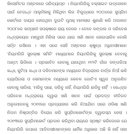
କିଲୋମିଟର ଅଞ୍ଚଳରେ ପରିବ୍ୟାପ୍ତ । ନିୟମଗିରିରୁ ବକ୍ସାଇଟ ଉତ୍ତୋଳନ
ପାଇଁ ବେଦାନ୍ତ ଆଲୁମିନାକୁ ମିଳିଥିବା ଲିଜ ବିରୁଦ୍ଧରେ ୨୦୦୪ରେ ସୁପ୍ରିମ
କୋର୍ଟରେ ଦାୟର ହୋଇଥିବା ଦୁଇଟି ପୃଥକ୍ ମାମଲାର ଶୁଣାଣି କରି ଅଦାଲତ
୨୦୦୮ରେ କମ୍ପାନୀ ସପକ୍ଷରେ ରାୟ ଦେଲେ । ତେବେ ଜଙ୍ଗଲ ଓ ପରିବେଶ
ମନ୍ତ୍ରାଳୟର ମଞ୍ଜୁରୀ ମିଳିଲା ପରେ ଯାଇ ଖଣି ଖନନ ହୋଇପାରିବ ବୋଲି
ସର୍ତ୍ତ ରଖିଲେ । ଏହା ପରେ ସେହି ଅଞ୍ଚଳର କ୍ଷୁବ୍ଧ ଅଧିବାସୀମାନେ
‘ନିୟମଗିରି ସୁରକ୍ଷା ସମିତି’ ମାଧ୍ୟମରେ ନିୟମଗିରିକୁ ସୁରକ୍ଷା ଦେବାକୁ
ଅଣ୍ଟା ଭିଡିଲେ । ପ୍ରଭାବିତ ହେବାକୁ ଯାଉଥିବା ୧୧୨ଟି ଗାଁର ଡଙ୍ଗରିଆ
କନ୍ଧ, କୁଟିଆ କନ୍ଧ ଓ ଦଳିତମାନଙ୍କ ମଧ୍ୟରେ ବିଦ୍ରୋହର ବାର୍ତ୍ତା ନିଆଁ ଭଳି
ବ୍ୟାପିଗଲା ଓ ସେମାନଙ୍କ ମଧ୍ୟରେ କେବଳ ଗୋଟିଏ ସ୍ୱର ଅନୁରଣିତ
ହେବାକୁ ଲାଗିଲା, ‘ମରିବୁ ପଛେ, ଡରିବୁ ନାହିଁ, ନିୟମଗିରି ଛାଡିବୁ ନାହିଁ’ । କେନ୍ଦ୍ର
ପରିବେଶ ମନ୍ତ୍ରାଳୟ ଦ୍ୱାରା ଖଣି ଖନନ ପାଇଁ ପ୍ରଦତ୍ତ ନୀତିଗତ
ଅନୁମୋଦନକୁ ୨୦୧୧ରେ ପ୍ରତ୍ୟାହାର କରି ନିଆଯିବା ପରେ ଓଡିଶା ଖଣି
ନିଗମ ନିଷ୍ପତ୍ତିର ବିରୋଧ କରି ସୁପ୍ରିମକୋର୍ଟଙ୍କ ଦ୍ୱାରସ୍ଥ ହେଲା ।
୨୦୧୩ରେ ସୁପ୍ରିମକୋର୍ଟ ପ୍ରଦାନ କରିଥିବା ରାୟରେ ସ୍ପଷ୍ଟ କରିଦେଲେ ଯେ
ନିୟମଗିରି ଉପରେ ଆଦିବାସୀମାନଙ୍କର ଧାର୍ମିକ ଅଧିକାର ଅଛି କି ନାହିଁ ତାହା