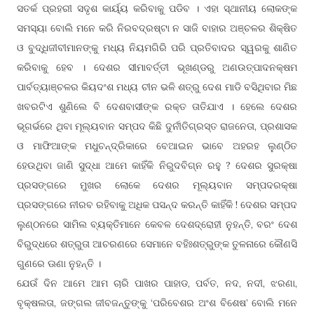
ସତର୍କ ପ୍ରହରୀ ସଦୃଶ କାର୍ୟ୍ୟ କରିବାକୁ ପଡିବ । ଏହା ସ୍ଥାନୀୟ ଲୋକଙ୍କ
ସମସ୍ୟା ବୋଲି ମନେ କରି ନିରବଦ୍ରଷ୍ଟା ନ ସାଜି ବାହାର ଅଞ୍ଚଳର ଶିକ୍ଷିତ
ଓ ବୁଦ୍ଧିଜୀବୀମାନଙ୍କୁ ମଧ୍ୟ ନିୟମଗିରି ପରି ପ୍ରତିବାଦର ସ୍ୱରକୁ ଶାଣିତ
କରିବାକୁ ହେବ । ଦେଶର ସୀମାବର୍ତ୍ତୀ ଭୂଖଣ୍ଡରୁ ଅଣଉତ୍ପାଦନକ୍ଷମ
ପାର୍ବତ୍ୟାଞ୍ଚଳର କିୟଦଂଶ ମଧ୍ୟ ଚୀନ ଭଳି ଶତ୍ରୁ ଦେଶ ମାଡି ବସିଥିବାର ମିଛ
ଖବରଟିଏ ଶୁଣିଲେ ବି ଦେଶବାସୀଙ୍କ ରକ୍ତ ତାତିଯାଏ । ହେଲେ ଦେଶର
ଭୂଗର୍ଭରେ ଥିବା ମୂଲ୍ୟବାନ ସମ୍ପଦ କିଛି ଦୁର୍ନୀତିଗ୍ରସ୍ତ ରାଜନେତା, ପ୍ରଶାସକ
ଓ ମାଫିଆଙ୍କ ମଧୁଚନ୍ଦ୍ରିକାରେ ବେଆଇନ ଭାବେ ଅହରହ ଲୁଣ୍ଠିତ
ହେଉଥିବା ଜାଣି ସୁଦ୍ଧା ଆମେ କାହିଁକି ନିରୁଦବିଗ୍ନ ରହୁ ? ଦେଶର ସୁରକ୍ଷା
ପ୍ରସଙ୍ଗରେ ମୁଖର ଲୋକେ ଦେଶର ମୂଲ୍ୟବାନ ସମ୍ପଦରକ୍ଷା
ପ୍ରସଙ୍ଗରେ ନୀରବ ରହିବାକୁ ଅଧିକ ପସନ୍ଦ କରନ୍ତି କାହିଁକି ! ଦେଶର ସମ୍ପଦ
ଲୁଣ୍ଠନରେ ସାମିଲ ବ୍ୟକ୍ତିମାନେ କେବଳ ଦେଶଦ୍ରୋହୀ ନୁହନ୍ତି, ବରଂ ଦେଶ
ବିରୁଦ୍ଧରେ ଶତ୍ରୁତା ଆଚରଣରେ ସେମାନେ ବହିଃଶତ୍ରୁଙ୍କ ତୁଳନାରେ କୌଣସି
ଗୁଣରେ ଊଣା ନୁହନ୍ତି ।
ଯେଉଁ ଦିନ ଆମେ ଆମ ଚାରି ପାଖର ପାହାଡ, ପର୍ବତ, ନଦ, ନଦୀ, ଝରଣା,
ବୃକ୍ଷଲତା, ଜଙ୍ଗଲ ଜୀବଜନ୍ତୁଙ୍କୁ ‘ପରିବେଶର ଅଂଶ ବିଶେଷ’ ବୋଲି ମନେ