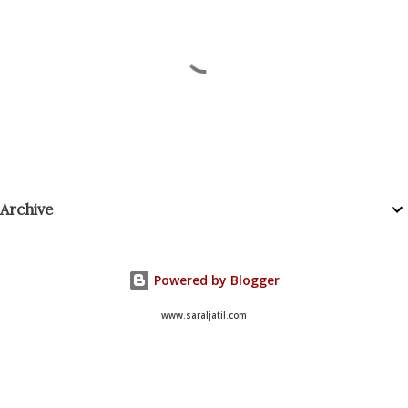
P
Archive
o
s
t
a
Powered by Blogger
C
o
www.saraljatil.com
m
m
e
n