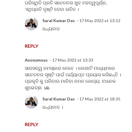
ପରିସ୍ଥିତି ପ୍ରତି ସଚେତନତା ଖୁବ ମହତ୍ୱପୂର୍ଣ୍ଣ,
ଏଥିପ୍ରତି ଦୃଷ୍ଟି ଦେବା ଉଚିତ ।
Saral Kumar Das
17 May 2022 at 13:12
ଧନ୍ୟବାଦ
REPLY
Anonymous
17 May 2022 at 13:33
ସାରସତ୍ୱ ନମସ୍କାର ନେବେ । ଲେଖାଟି ମାଧ୍ୟମରେ
ସଚେତନତା ସୃଷ୍ଟି ପାଇଁ ପର୍ଯ୍ୟାପ୍ତ ପ୍ରୟାସ କରିଛନ୍ତି ।
ପ୍ରକୃତି କୁ ପରିବାର ମାନିବା ନମନ ଜୋଗ୍ୟ ।ଅନେକ
ଶୁଭେଚ୍ଛା ।🙏
Saral Kumar Das
17 May 2022 at 18:35
ଧନ୍ୟବାଦ ।
REPLY