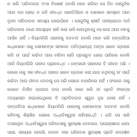
ନ କରି ‘ପରିବାରର ଅଂଶ ବିଶେଷ’ ବୋଲି ମନେ କରିବା ସେ ଦିନ ସେଗୁଡିକ
ଆଉ ଜଡ ହୋଇ ନ ରହି ଜୀବନ୍ତ ପାଲଟିଯିବେ ଓ ସେମାନେ ସମସ୍ତେ ଆମ
ବୃହଦ ପରିବାରର ସଦସ୍ୟ ହୋଇଯିବେ । ସେଗୁଡିକୁ କ୍ଷତି ପହଞ୍ଚାଇବା ଅର୍ଥ
ପରିବାରର ଜଣେ ସଦସ୍ୟର ହାନି କଲା ଭଳି ହେଉଥିବାରୁ ସେ କଥା ଆଉ ମନକୁ
ଆସିବ ନାହିଁ । ନିୟମଗିରି ପାହାଡକୁ ‘ଦେବତା’ ବୋଲି ମନେ କରି ଡଙ୍ଗରିଆ
କନ୍ଧମାନେ ତାକୁ ସେମାନଙ୍କ ସମାଜର ଅବିଚ୍ଛେଦ୍ୟ ଅଙ୍ଗ ଭାବେ ଗ୍ରହଣ
କରି ତା’ ପାଇଁ ଲଢିବା ଆଉ ମରିବା ଲାଗି ପ୍ରସ୍ତୁତ ହୋଇ ପାରିଲେ ବୋଲି
ଆଜି ନିୟମଗିରି ପାହାଡ ପ୍ରାଣବନ୍ତ । ଡଙ୍କାରୀ ପାହାଡର ବି ଜୀବନ ଅଛି ।
ହେଲେ ତାକୁ ଏକ ଜୀବନ୍ତ ପାହାଡ ଭାବେ ଗ୍ରହଣ କରା ଯାଇ ନଥିବାରୁ ତା’ ପାଇଁ
ଲଢିବା ଆଉ ଜୀବନ ଦେବାକୁ ସେ ପରି ଲୋକେ ବାହାରିଲେ ନାହିଁ । ଫଳରେ ତାକୁ
ଗୋଟେ ନିର୍ଜୀବ ପଥରର ଗଦା ବୋଲି ମନେ କରି ତା’ ପ୍ରତି ବୀଭତ୍ସ
ଅତ୍ୟାଚାର କରାଯାଇଥିଲେ ବି ପ୍ରତିବାଦର ସ୍ୱର ଦୃଢ ହେଲା ନାହିଁ ।
ଡଙ୍ଗରିଆ କନ୍ଧମାନେ ନିୟମଗିରି ପାହାଡକୁ ସେମାନଙ୍କ ‘ଦେବତା’ ବୋଲି
କହିବାକୁ ଶିକ୍ଷିତ ଲୋକେ ଅନ୍ଧବିଶ୍ୱାସ କହିପାରନ୍ତି । ଯଦି ସେ ଭଳି
ତଥାକଥିତ ଅନ୍ଧବିଶ୍ୱାସ ପରିବେଶକୁ ସୁରକ୍ଷା ଦେବାରେ, ପରୋକ୍ଷରେ ହେଉ
ପଛେ, ସହାୟକ ହେଉଛି, ତେବେ ତାହା ପରିବେଶ ସୁରକ୍ଷା ପ୍ରତି ଉଦାସୀନ