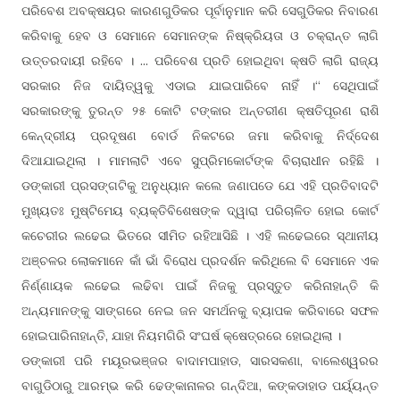
ପରିବେଶ ଅବକ୍ଷୟର କାରଣଗୁଡିକର ପୂର୍ବାନୁମାନ କରି ସେଗୁଡିକର ନିବାରଣ
କରିବାକୁ ହେବ ଓ ସେମାନେ ସେମାନଙ୍କ ନିଷ୍କ୍ରିୟତା ଓ ଚକ୍ରାନ୍ତ ଲାଗି
ଉତ୍ତରଦାୟୀ ରହିବେ । ... ପରିବେଶ ପ୍ରତି ହୋଇଥିବା କ୍ଷତି ଲାଗି ରାଜ୍ୟ
ସରକାର ନିଜ ଦାୟିତ୍ୱକୁ ଏଡାଇ ଯାଇପାରିବେ ନାହିଁ ।“ ସେଥିପାଇଁ
ସରକାରଙ୍କୁ ତୁରନ୍ତ ୨୫ କୋଟି ଟଙ୍କାର ଅନ୍ତରୀଣ କ୍ଷତିପୂରଣ ରାଶି
କେନ୍ଦ୍ରୀୟ ପ୍ରଦୂଷଣ ବୋର୍ଡ ନିକଟରେ ଜମା କରିବାକୁ ନିର୍ଦ୍ଦେଶ
ଦିଆଯାଇଥିଲା । ମାମଲାଟି ଏବେ ସୁପ୍ରିମକୋର୍ଟଙ୍କ ବିଚାରାଧୀନ ରହିଛି ।
ଡଙ୍କାରୀ ପ୍ରସଙ୍ଗଟିକୁ ଅନୁଧ୍ୟାନ କଲେ ଜଣାପଡେ ଯେ ଏହି ପ୍ରତିବାଦଟି
ମୁଖ୍ୟତଃ ମୁଷ୍ଟିମେୟ ବ୍ୟକ୍ତିବିଶେଷଙ୍କ ଦ୍ୱାରା ପରିଚାଳିତ ହୋଇ କୋର୍ଟ
କଚେରୀର ଲଢେଇ ଭିତରେ ସୀମିତ ରହିଆସିଛି । ଏହି ଲଢେଇରେ ସ୍ଥାନୀୟ
ଅଞ୍ଚଳର ଲୋକମାନେ କାଁ ଭାଁ ବିରୋଧ ପ୍ରଦର୍ଶନ କରିଥିଲେ ବି ସେମାନେ ଏକ
ନିର୍ଣ୍ଣାୟକ ଲଢେଇ ଲଢିବା ପାଇଁ ନିଜକୁ ପ୍ରସ୍ତୁତ କରିନାହାନ୍ତି କି
ଅନ୍ୟମାନଙ୍କୁ ସାଙ୍ଗରେ ନେଇ ଜନ ସମର୍ଥନକୁ ବ୍ୟାପକ କରିବାରେ ସଫଳ
ହୋଇପାରିନାହାନ୍ତି, ଯାହା ନିୟମଗିରି ସଂଘର୍ଷ କ୍ଷେତ୍ରରେ ହୋଇଥିଲା ।
ଡଙ୍କାରୀ ପରି ମୟୂରଭଞ୍ଜର ବାଦାମପାହାଡ, ସାରସକଣା, ବାଲେଶ୍ୱରର
ବାଗୁଡିଠାରୁ ଆରମ୍ଭ କରି ଢେଙ୍କାନାଳର ଗନ୍ଦିଆ, କଙ୍କଡାହାଡ ପର୍ୟ୍ୟନ୍ତ