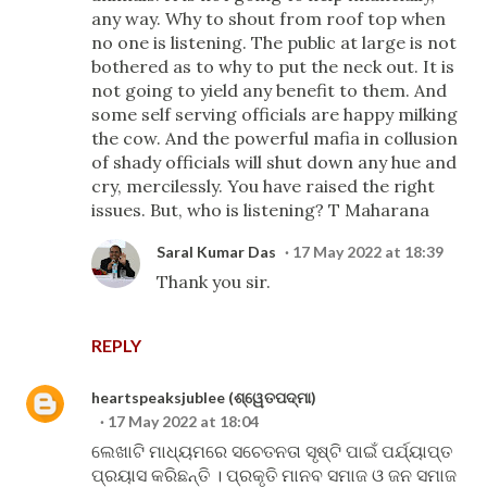
any way. Why to shout from roof top when
no one is listening. The public at large is not
bothered as to why to put the neck out. It is
not going to yield any benefit to them. And
some self serving officials are happy milking
the cow. And the powerful mafia in collusion
of shady officials will shut down any hue and
cry, mercilessly. You have raised the right
issues. But, who is listening? T Maharana
Saral Kumar Das
17 May 2022 at 18:39
Thank you sir.
REPLY
heartspeaksjublee (ଶ୍ୱେତପଦ୍ମା)
17 May 2022 at 18:04
ଲେଖାଟି ମାଧ୍ୟମରେ ସଚେତନତା ସୃଷ୍ଟି ପାଇଁ ପର୍ଯ୍ୟାପ୍ତ
ପ୍ରୟାସ କରିଛନ୍ତି । ପ୍ରକୃତି ମାନବ ସମାଜ ଓ ଜନ ସମାଜ