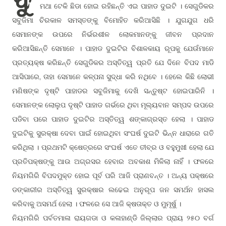
ମଥା ଟେକି ଛିଡା ହୋଇ ରହିଛନ୍ତି ଏଇ ପାହାଡ ଦୁଇଟି । ସେଗୁଡିକର
ସବୁଜିମା ଚିରକାଳ ସମସ୍ତଙ୍କୁ ବିମୋହିତ କରିଆସିଛି । ଯୁଗଯୁଗ ଧରି
ସେମାନଙ୍କ ଉପରେ ନିର୍ଭରଶୀଳ ଲୋକମାନଙ୍କୁ ଜୀବନ ପ୍ରଦାନ
କରିଆସିଛନ୍ତି ସେମାନେ । ପାହାଡ ଦୁଇଟିର ବିଶାଳକାୟ ରୂପକୁ ଯେଉଁମାନେ
ପ୍ରତ୍ୟକ୍ଷ କରିଛନ୍ତି ସେଗୁଡିକର ଅସ୍ତିତ୍ୱ ପ୍ରତି ଯେ ଦିନେ ବିପଦ ମାଡି
ଆସିପାରେ, ତାହା ସେମାନେ କଳ୍ପନା ସୁଦ୍ଧା କରି ନଥିବେ । ହେଲେ କିଛି ଲୋଭୀ
ମଣିଷଙ୍କ ଦୃଷ୍ଟି ପାହାଡର ସବୁଜିମାକୁ ଦେଖି ସନ୍ତୁଷ୍ଟ ହୋଇପାରିନି ।
ସେମାନଙ୍କ ଲୋଲୁପ ଦୃଷ୍ଟି ପାହାଡ ଗର୍ଭରେ ଥିବା ମୂଲ୍ୟବାନ ସମ୍ପଦ ଉପରେ
ପଡିବା ପରେ ପାହାଡ ଦୁଇଟିର ଅସ୍ତିତ୍ୱ ଶଙ୍କାଗ୍ରସ୍ତ ହେଲା । ପାହାଡ
ଦୁଇଟିକୁ ସୁରକ୍ଷା ଦେବା ପାଇଁ ହୋଇଥିବା ସଂଘର୍ଷ ଦୁଇଟି ଭିନ୍ନ ଧାରାରେ ଗତି
କରିଥିଲା । ପ୍ରଥମଟି କ୍ଷେତ୍ରରେ ସଂଘର୍ଷ ଏତେ ତୀବ୍ର ଓ ବହୁମୁଖୀ ହେଲା ଯେ
ପ୍ରତିପକ୍ଷଙ୍କୁ ଆଉ ଅଗ୍ରସର ହେବାର ଅବକାଶ ମିଳିଲା ନାହିଁ । ଫଳରେ
ନିୟମଗିରି ବିପଦମୁକ୍ତ ହୋଇ ପୂର୍ବ ପରି ଆଜି ପ୍ରାଣବନ୍ତ । ଅନ୍ୟ ପକ୍ଷରେ
ଡଙ୍କାରୀର ଅସ୍ତିତ୍ୱ ସୁରକ୍ଷାର ଲଢେଇ ଅନୁରୂପ ଜନ ସମର୍ଥନ ହାସଲ
କରିବାକୁ ଅସମର୍ଥ ହେଲା । ଫଳରେ ସେ ଆଜି କ୍ଷତାକ୍ତ ଓ ମୁମୂର୍ଷୁ ।
ନିୟମଗିରି ପର୍ବତମାଳା ରାୟଗଡା ଓ କଳାହାଣ୍ଡି ଜିଲ୍ଲାର ପ୍ରାୟ ୨୫୦ ବର୍ଗ