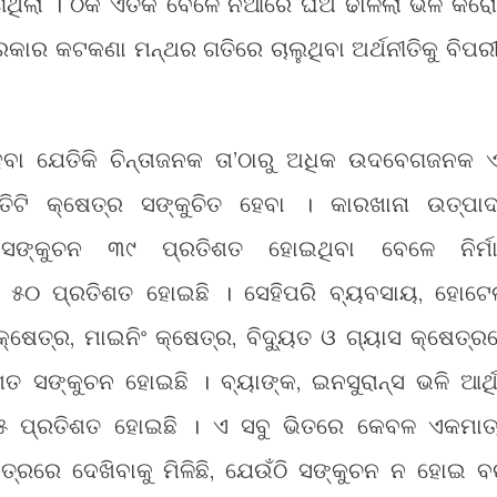
ଥିଲା । ଠିକ ଏତିକି ବେଳେ ନିଆଁରେ ଘିଅ ଢାଳିଲା ଭଳି କରୋ
ରକାର କଟକଣା ମନ୍ଥର ଗତିରେ ଚାଲୁଥିବା ଅର୍ଥନୀତିକୁ ବିପର
େବା ଯେତିକି ଚିନ୍ତାଜନକ ତା’ଠାରୁ ଅଧିକ ଉଦବେଗଜନକ ଏ
ତିଟି କ୍ଷେତ୍ର ସଙ୍କୁଚିତ ହେବା । କାରଖାନା ଉତ୍ପା
େ ସଙ୍କୁଚନ ୩୯ ପ୍ରତିଶତ ହୋଇଥିବା ବେଳେ ନିର୍ମ
ା ୫୦ ପ୍ରତିଶତ ହୋଇଛି । ସେହିପରି ବ୍ୟବସାୟ, ହୋଟେ
େତ୍ର, ମାଇନିଂ କ୍ଷେତ୍ର, ବିଦ୍ୟୁତ ଓ ଗ୍ୟାସ କ୍ଷେତ୍ର
 ସଙ୍କୁଚନ ହୋଇଛି । ବ୍ୟାଙ୍କ, ଇନସୁରାନ୍ସ ଭଳି ଆର୍ଥ
ନ ୫ ପ୍ରତିଶତ ହୋଇଛି । ଏ ସବୁ ଭିତରେ କେବଳ ଏକମାତ
େତ୍ରରେ ଦେଖିବାକୁ ମିଳିଛି, ଯେଉଁଠି ସଙ୍କୁଚନ ନ ହୋଇ ବ