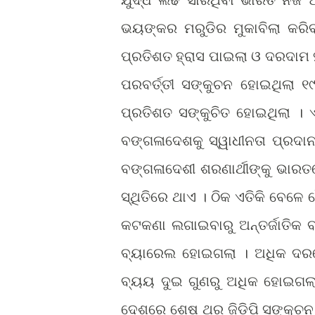
ଭୟଙ୍କର ମରୁଡିର ମୁକାବିଲା କରି
ପ୍ରତିଶତ ହ୍ରାସ ପାଇଲା ଓ ଦରଦାମ ହୁ
ପରବର୍ତ୍ତୀ ସଙ୍କୁଚନ ହୋଇଥିଲା ୧
ପ୍ରତିଶତ ସଙ୍କୁଚିତ ହୋଇଥିଲା । ଏ
ବଙ୍ଗଳାଦେଶକୁ ସ୍ୱାଧୀନତା ପ୍ରଦା
ବଙ୍ଗଳାଦେଶୀ ଶରଣାର୍ଥୀଙ୍କୁ ଭାରତ
ସ୍ଥିତିରେ ଥାଏ । ଠିକ ଏତିକି ବେଳ
କଟକଣା ଲଗାଇବାରୁ ଅନ୍ତର୍ଜାତିକ 
ବ୍ୟାରେଲ ହୋଇଗଲା । ଅଧିକ ଦର
ବ୍ୟୟ ଦୁଇ ଗୁଣରୁ ଅଧିକ ହୋଇଗଲା 
ଦେଶରେ ଶେଷ ଥର ଜିଡିପି ସଙ୍କୁଚନ ହ