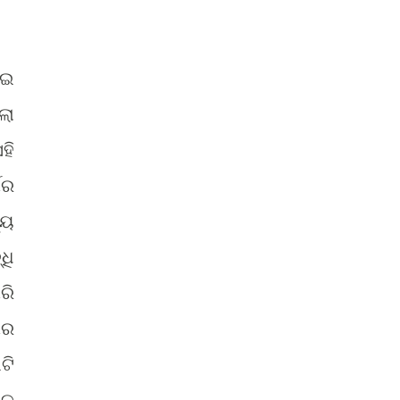
ୁଇ
ଲା
ହି
ଥର
୍ୟ
ଧି
ରି
ଥର
ଟି
ଏକ