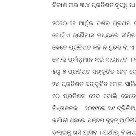
ବିକାଶ ହାର ୩.୪ ପ୍ରତିଶତ ବୃଦ୍ଧି 
୨୦୨୦-୨୧ ଆର୍ଥିକ ବର୍ଷର ପ୍ରଥମ 
ଗୋଟିଏ ତ୍ରୈମାସ ମଧ୍ୟରେ ସୀମିତ ରହିବ
କେତେ ପ୍ରତିଶତ କହି ନ ଥିଲେ ବି, ଏ 
ବୋଲି ପୂର୍ବାନୁମାନ କରି ସାରିଛନ୍ତି ।
୫ରୁ ୭ ପ୍ରତିଶତ ସଙ୍କୁଚିତ ହେବ ବୋ
୨୪ ପ୍ରତିଶତ ସଙ୍କୁଚିତ ହୋଇ ସାରିଥ
୧୦ ପ୍ରତିଶତ ହେବ ବୋଲି କେତେକ 
ଚିନ୍ତାଜନକ । ୨୦୧୯ରେ ୨.୯ ଟ୍ରିଲି
ଜର୍ମାନୀ ପଛରେ ପଞ୍ଚମ ବୃହତ୍ ଅର୍ଥନୀ
ଡଲାରକୁ ଖସି ଆସିବ । ଅର୍ଥାତ୍, ବିକାଶ