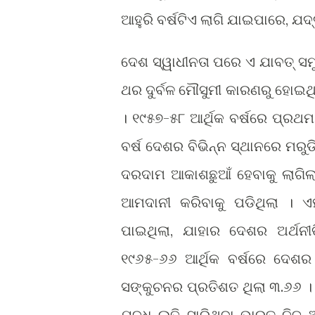
ଆହୁରି ବର୍ଷଟିଏ ଲାଗି ଯାଇପାରେ, ଯଦ
ଦେଶ ସ୍ୱାଧୀନତା ପରେ ଏ ଯାବତ୍ ସମୁଦ
ଥର ଦୁର୍ବଳ ମୌସୁମୀ କାରଣରୁ ହୋଇ
। ୧୯୫୭-୫୮ ଆର୍ଥିକ ବର୍ଷରେ ପ୍ରଥମ
ବର୍ଷ ଦେଶର ବିଭିନ୍ନ ସ୍ଥାନରେ ମରୁ
ଦରଦାମ ଆକାଶଛୁଆଁ ହେବାକୁ ଲାଗି
ଆମଦାନୀ କରିବାକୁ ପଡିଥିଲା । ଏ
ପାଇଥିଲା, ଯାହାର ଦେଶର ଅର୍ଥନୀ
୧୯୬୫-୬୬ ଆର୍ଥିକ ବର୍ଷରେ ଦେଶର
ସଙ୍କୁଚନର ପ୍ରତିଶତ ଥିଲା ୩.୬୬ । ଏ
ଯୁଦ୍ଧ ଲଢି ସାରିଥିବା ଭାରତ ନିଜ 