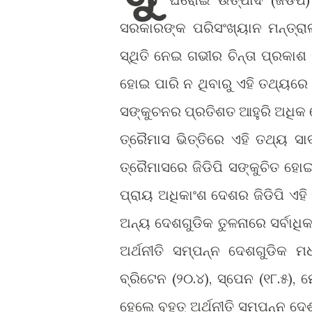
ସରକାରଙ୍କ ପରିସଂଖ୍ୟାନ ମନ୍ତ୍ର
ସ୍ଥିତି ନେଇ ଗଭୀର ଚିନ୍ତା ପ୍ରକାଶ
ହୋଇ ପାରି ନ ଥିବାରୁ ଏହି ତଥ୍ୟରେ
ସଙ୍କୁଚନର ପ୍ରତିଶତ ଆହୁରି ଅଧିକ
ତ୍ରୈମାସ ଭିତ୍ତିରେ ଏହି ତଥ୍ୟ ସା
ତ୍ରୈମାସରେ ଜିଡିପି ସଙ୍କୁଚିତ ହୋଇ
ପ୍ରାୟ ଅଧିକାଂଶ ଦେଶର ଜିଡିପି ଏହ
ଅନ୍ୟ ଦେଶଗୁଡିକ ତୁଳନାରେ ସର୍ବାଧ
ଅର୍ଥନୀତି ସମ୍ପନ୍ନ ଦେଶଗୁଡିକ ମ
ବ୍ରିଟେନ (୨୦.୪), ସ୍ପେନ (୧୮.୫), ମେ
ହେଲେ ବୃହତ୍ ଅର୍ଥନୀତି ସମ୍ପନ୍ନ ଦ