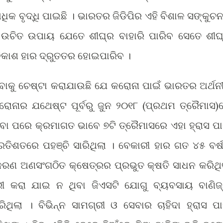
ିକ ବୃଦ୍ଧି ପାଇଛି । ଭାରତର ଜିଡିପିର ଏହି ବିଶାଳ ସଙ୍କୁଚ
ର ଉଚିତ ଉପାୟ ଯେତେ ଶୀଘ୍ର ବାହାରି ପାରିବ ସେତେ ଶୀଘ
ାଇ ବିକାଶ ହାର ଦ୍ରୁତତର ହୋଇପାରିବ ।
ବାକୁ ଚେଷ୍ଟା କରାଯାଉଛି ଯେ କରୋନା ପାଇଁ ଭାରତର ଅର୍ଥନୀ
କରୋନାର ଯଥେଷ୍ଟ ପୂର୍ବରୁ ଜୁନ ୨୦୧୮ (ପ୍ରଥମ ତ୍ରୈମାସ)
ହେବା ପରେ କ୍ରମାଗତ ଭାବେ ୭ଟି ତ୍ରୈମାସରେ ଏହା ହ୍ରାସ ପ
୍ରତିଶତରେ ପହଞ୍ଚି ସାରିଥିଲା । ବେକାରୀ ହାର ଗତ ୪୫ ବର୍
୍ରାକରଣ ଅଣସଂଗଠିତ କ୍ଷେତ୍ରର ପ୍ରଭୁତ କ୍ଷତି ସାଧନ କରିଥି
କାରୀ କରା ଯାଇ ନ ଥିବା ଜିଏସଟି ଯୋଗୁ ବ୍ୟବସାୟ ବାଣିଜ
ିଥିଲା । ବିଭିନ୍ନ ସାମଗ୍ରୀ ଓ ସେବାର ଚାହିଦା ହ୍ରାସ ପ