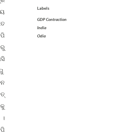
Labels
ୀୟ
GDP Contraction
ୀତ
India
ପି
Odia
ରୁ
ସି
ଗୁ
ଚନ
ତ୍
କୁ
 ।
ପି