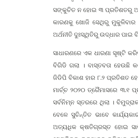
ସଙ୍କୁଚିତ ନ ହୋଇ ୩ ପ୍ରତିଶତରୁ ଅଧ
କାରଣକୁ ଖୋଜି ସେଥିରୁ ମୁକୁଳିବା
ଅର୍ଥନୀତି ଦୁଃସ୍ଥିତିରୁ ଉଦ୍ଧାର ପ
ସାଧାରଣରେ ଏକ ଧାରଣା ସୃଷ୍ଟି କରି
ବିଗିଡି ଗଲା । ବାସ୍ତବତା ହେଉଛି 
ଜିଡିପି ବିକାଶ ହାର ୮.୨ ପ୍ରତିଶତ 
ମାର୍ଚ୍ଚ ୨୦୨୦ ତ୍ରୈମାସରେ ୩.୧ ପ
ସର୍ବନିମ୍ନ ସ୍ତରରେ ଥିଲା । ବିମୁଦ
ବେଳେ ସୁଚିନ୍ତିତ ଭାବେ କାର୍ଯ୍ୟ
ଅତ୍ୟଧିକ କ୍ଷତିଗ୍ରସ୍ତ ହୋଇ ସାର