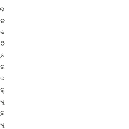
ରା
ୈଳ
ିକ
ତି
୍ନ
ଶର
ନର
ରୁ
କୁ
୍ର
କୁ