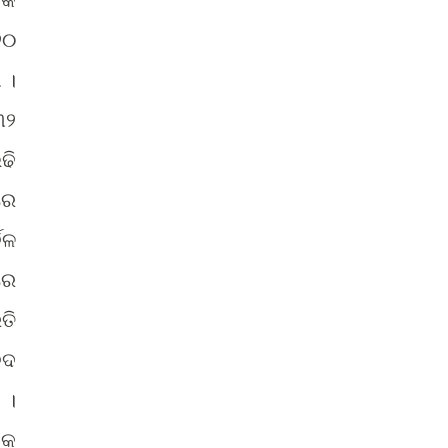
୨୦
 ।
୩୨
ଢି
ରେ
ବଳ
ରେ
ତି
ବଦ
 ।
ିକ