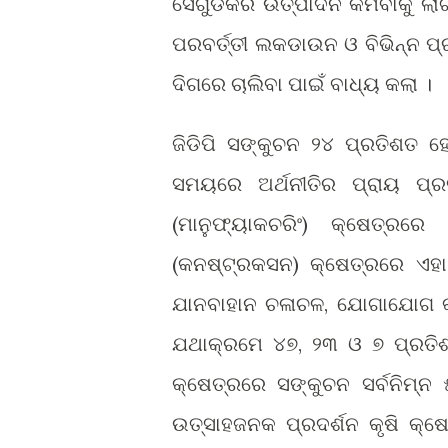
ସେଗୁଡିକର ଉତ୍ପାଦନ କମିବାକୁ ଲାଗି
ପରବର୍ତ୍ତୀ ଲକଡାଉନ ଓ ବିଭିନ୍ନ ପ୍
ଦିଗରେ ଚାଲିବା ପାଇଁ ବାଧ୍ୟ କଲା ।
ଜିଡିପି ସଙ୍କୁଚନ ୨୪ ପ୍ରତିଶତ ହ
ସମୟରେ ଅର୍ଥନୀତିର ପ୍ରାୟ ପ୍ର
(ମାନୁଫ୍ୟାକଚରିଂ) କ୍ଷେତ୍ରର
(କନଷ୍ଟ୍ରକସନ) କ୍ଷେତ୍ରରେ ଏହ
ଯାନବାହାନ ଚଳାଚଳ, ଯୋଗାଯୋଗ କ୍ଷ
ଯଥାକ୍ରମେ ୪୭, ୨୩ ଓ ୭ ପ୍ରତିଶତ
କ୍ଷେତ୍ରରେ ସଙ୍କୁଚନ ସର୍ବନିମ୍
ଉତ୍ସାହଜନକ ପ୍ରଦର୍ଶନ କୃଷି କ୍ଷ