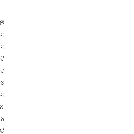
ହି
ବେ
େବ
ପି
ପି
ଷେ
ବେ
ନ,
ଅନ
ଇଁ