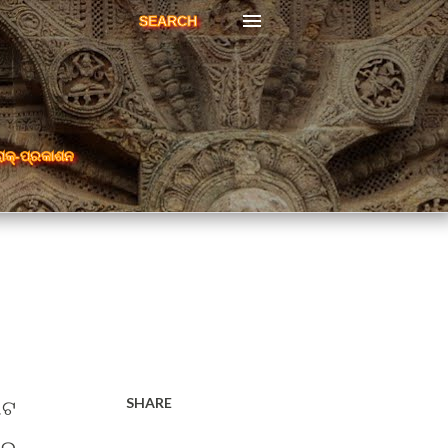
SEARCH
ରାକ୍-ପ୍ରକାଶନ
SHARE
ୋଟ
୍ର