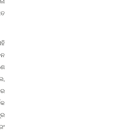
ନା
ୀତ
ହି
ଦନ
ାଣ
ଲ,
ରେ
ିକ
୍ର
ରଂ