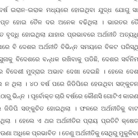
 ବର୍ଷ ଇରାନ-ଇରାକ ମଧ୍ୟରେ ହୋଇଥିବା ଯୁଦ୍ଧ ଯୋଗୁ ସା
ରାପ୍ତ ହୋଇ ତୈଳ ଦର ଅନେକ ବଢିଥିଲା । ଭାରତର ତ
ବୃଦ୍ଧି ହୋଇଥିଲା ଯାହାର ପ୍ରଭାବରେ ଅର୍ଥନୀତି ଅତ୍ୟଧ
ରେ ବି ଦେଶର ଅର୍ଥନୀତି ବିଭିନ୍ନ ସମୟରେ ବିକଟ ପରିସ୍ଥି
ୁନାକୁ ବିଦେଶରେ ବନ୍ଧକ ରଖିବାକୁ ପଡିଛି, ଦେଶର ସର୍ବନିମ
େ ବିଦେଶୀ ମୁଦ୍ରାର ଅଭାବ ଦେଖା ଦେଇଛି । ହେଲେ ଦେ
ୋଇ ନ ଥିଲା । ୪୦ ବର୍ଷ ପରେ ଜିଡିପିରେ ହେଉଥିବା ସଙ୍କୁଚ
ଠାରୁ ଭିନ୍ନ । ପୂର୍ବୋକ୍ତ ଚାରି ବର୍ଷରେ କୌଣସି ଗୋଟିଏ କାରଣ
 ଜିଡିପି ସଙ୍କୁଚିତ ହୋଇଥିଲା । ଫଳରେ ଅର୍ଥନୀତିକୁ ବାଟ
ଥିଲା । ହେଲେ ଏ ଥର ଅର୍ଥନୀତିର ପ୍ରାୟ ପ୍ରତିଟି କ୍ଷେତ
ଣା ଅଧିକେ ପ୍ରଭାବିତ । ତେଣୁ ଅର୍ଥନୀତିକୁ ସେଥିରୁ ମୁକୁଳିବା