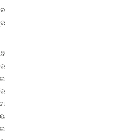
ନର
୍ର
ତି
ରେ
ାଇ
ଷର
ବା
୍ୟ
ାଇ