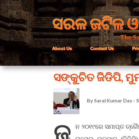
ସରଳ ଜଟିଳ ଓ
The Sa
About Us
Contact Us
Pri
ସଙ୍କୁଚିତ ଜିଡିପି, ମୁମୂ
By
Saral Kumar Das
S
ଜୁ
ନ ୨୦୧୯ରେ ସମାପ୍ତ ତ୍ରୈ
ଘରୋଇ ଉତ୍ପାଦ (ଜିଡିପି