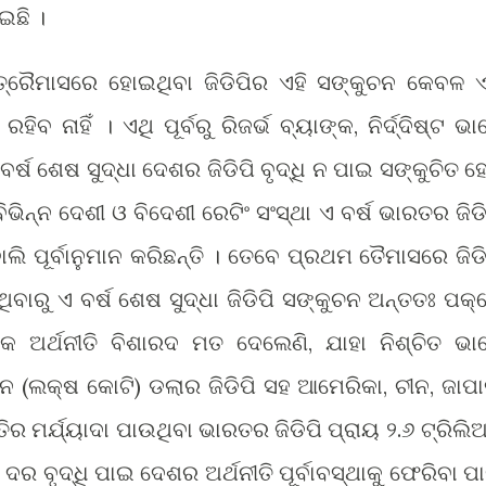
ପାଇଛି ।
ତ୍ରୈମାସରେ ହୋଇଥିବା ଜିଡିପିର ଏହି ସଙ୍କୁଚନ କେବଳ ଏ
 ନାହିଁ । ଏଥି ପୂର୍ବରୁ ରିଜର୍ଭ ବ୍ୟାଙ୍କ, ନିର୍ଦ୍ଦିଷ୍ଟ ଭା
ବର୍ଷ ଶେଷ ସୁଦ୍ଧା ଦେଶର ଜିଡିପି ବୃଦ୍ଧି ନ ପାଇ ସଙ୍କୁଚିତ ହ
 ବିଭିନ୍ନ ଦେଶୀ ଓ ବିଦେଶୀ ରେଟିଂ ସଂସ୍ଥା ଏ ବର୍ଷ ଭାରତର ଜିଡି
ଲି ପୂର୍ବାନୁମାନ କରିଛନ୍ତି । ତେବେ ପ୍ରଥମ ତୈମାସରେ ଜିଡି
ିବାରୁ ଏ ବର୍ଷ ଶେଷ ସୁଦ୍ଧା ଜିଡିପି ସଙ୍କୁଚନ ଅନ୍ତତଃ ପକ୍
ଅର୍ଥନୀତି ବିଶାରଦ ମତ ଦେଲେଣି, ଯାହା ନିଶ୍ଚିତ ଭା
ଅନ (ଲକ୍ଷ କୋଟି) ଡଲାର ଜିଡିପି ସହ ଆମେରିକା, ଚୀନ, ଜାପା
ତିର ମର୍ଯ୍ୟାଦା ପାଉଥିବା ଭାରତର ଜିଡିପି ପ୍ରାୟ ୨.୬ ଟ୍ରିଲି
 ଦର ବୃଦ୍ଧି ପାଇ ଦେଶର ଅର୍ଥନୀତି ପୂର୍ବାବସ୍ଥାକୁ ଫେରିବା ପା