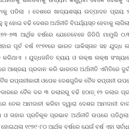
ବାକୁ ପଡିଲା । ଦେଶରେ ଖାଦ୍ୟଶସ୍ୟ ଉତ୍ପାଦନ ପ୍ରାୟ 
 ହୁ ହୋଇ ବଢି ଦେଶର ଅର୍ଥନୀତି ବିପର୍ଯ୍ୟସ୍ତ ହେବାକୁ ଲାଗିଲା
୯୭୨-୭୩ ଆର୍ଥିକ ବର୍ଷରେ ଯେତେବେଳେ ଜିଡିପି ମାମୁଲି ୦.
ହାର ପୂର୍ବ ବର୍ଷ ୧୯୭୧ରେ ଭାରତ ପାକିସ୍ତାନ ସହ ଯୁଦ୍ଧ ଲ
ନ କରିଥାଏ । ଯୁଦ୍ଧଜନିତ ବ୍ୟୟ ଓ ଲକ୍ଷ ଲକ୍ଷ ସଂଖ୍ୟା
ରେ ଆଶ୍ରୟ ପ୍ରଦାନ କରି ଭାରତର ଅର୍ଥନୀତି ଏମିତିରେ ଦୁର୍
େ ତୈଳ ରପ୍ତାନୀକାରୀ ଓପେକ ଦେଶଗୁଡିକ ତୈଳ ରପ୍ତାନୀ ଉପ
ବଜାରରେ ତୈଳ ଦର ୩ ଡଲାରରୁ ବଢି ହଠାତ୍ ୧୨ ଡଲାର ପ୍ର
ରେ ତେଲ ଆମଦାନୀ କରିବା ଦ୍ୱାରା ଦେଶର ଆମଦାନୀ ବା
ଓ ତାହାର ପ୍ରତିକୂଳ ପ୍ରଭାବ ଅର୍ଥନୀତି ଉପରେ ପଡିଥିଲା
ୋଇଥିଲା ୧୯୭୯-୮୦ ଆର୍ଥିକ ବର୍ଷରେ ଯେଉଁ ବର୍ଷ ଏହା ସର୍ବାଧ