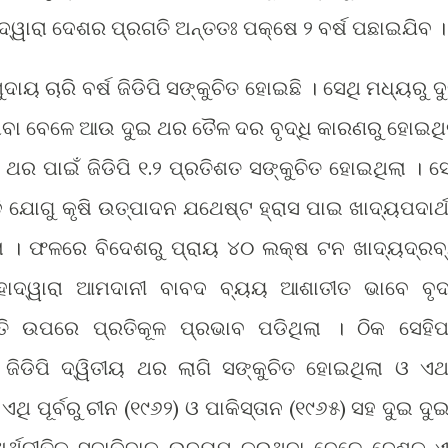
୍ଦ୍ୱାରା ଦେଶର ପ୍ରଗତି ଅନ୍ତତଃ ପକ୍ଷେ ୨ ବର୍ଷ ପଛାଇଯିବ ।
ାୟ ଚାରି ବର୍ଷ ଜିଡିପି ସଙ୍କୁଚିତ ହୋଇଛି । ସେଥି ମଧ୍ୟରୁ ଦ
ଥିବା ବେଳେ ଆଉ ଦୁଇ ଥର ତୈଳ ଦର ବୃଦ୍ଧି କାରଣରୁ ହୋଇଥି
 ଥର ପାଇଁ ଜିଡିପି ୧.୨ ପ୍ରତିଶତ ସଙ୍କୁଚିତ ହୋଇଥିଲା । ସେ
ଡି ଯୋଗୁ କୃଷି ଉତ୍ପାଦନ ଯଥେଷ୍ଟ ହ୍ରାସ ପାଇ ଖାଦ୍ୟପଦାର୍
ଲା । ଫଳରେ ବିଦେଶରୁ ପ୍ରାୟ ୪୦ ଲକ୍ଷ ଟନ ଖାଦ୍ୟଦ୍ରବ
ହାଦ୍ୱାରା ଆମଦାନୀ ବାବଦ ବ୍ୟୟ ଆଶାତୀତ ଭାବେ ବୃଦ୍
ତି ଉପରେ ପ୍ରତିକୂଳ ପ୍ରଭାବ ପଡିଥିଲା । ଠିକ ସେହିପ
 ଜିଡିପି ଦ୍ୱିତୀୟ ଥର ଲାଗି ସଙ୍କୁଚିତ ହୋଇଥିଲା ଓ ଏ
ଥି ପୂର୍ବରୁ ଚୀନ (୧୯୬୨) ଓ ପାକିସ୍ତାନ (୧୯୬୫) ସହ ଦୁଇ ଦୁଇ
ଅର୍ଥନୀତିକୁ ସଜାଡିବାକୁ ଉଦ୍ୟମ କରୁଥିବା ବେଳେ ଦେଶକୁ 