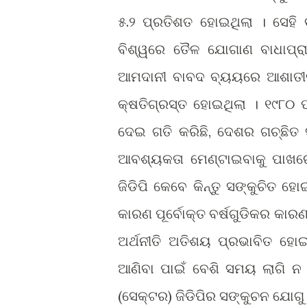
୫.୨ ପ୍ରତିଶତ ହୋଇଥିଲା । ସେହି
ବିଶ୍ୱରେ ତୈଳ ଯୋଗାଣ ବାଧାପ୍
ଆମଦାନୀ ବାବଦ ବ୍ୟୟରେ ଆଶାତୀତ 
କ୍ଷତିଗ୍ରସ୍ତ ହୋଇଥିଲା । ୧୯୮୦ ପ
ଦେଇ ଗତି କରିଛି, ଦେଶର ଗଚ୍ଛିତ ସ
ଆବଶ୍ୟକତା ମେଣ୍ଟାଇବାକୁ ପାଖର
ଜିଡିପି କେବେ କିନ୍ତୁ ସଙ୍କୁଚିତ ହ
କାରଣ ପୂର୍ବୋକ୍ତ ବର୍ଷଗୁଡିକର କାରଣ
ଅର୍ଥନୀତି ଅତିଶୟ ପ୍ରଭାବିତ ହୋଇ
ଆଣିବା ପାଇଁ ବେଶି ସମୟ ଲାଗି ନ 
(ସେକ୍ଟର) ଜିଡିପିର ସଙ୍କୁଚନ ଯୋଗୁ ଊ