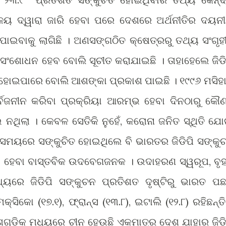
ାଳୟ ଦ୍ୱାରା ଜାରି ହେବା ପରେ ଦେଶରେ ଅର୍ଥନୀତିର ଦୟନ
 ପାଇବାକୁ ଲାଗିଛି । ଅଣସଙ୍ଗଠିତ କ୍ଷେତ୍ରରୁ ତଥ୍ୟ ସଂଗୃହ
 ସଂଶୋଧନ ହେବ ବୋଲି ସୂଚୀତ କରାଯାଇଛି । ତାହାହେଲେ ଜିଡି
 ହୋଇପାରେ ବୋଲି ଆଶଙ୍କା ପ୍ରକାଶ ପାଇଛି । ୧୯୯୬ ମସିହା
ର୍ବଜନୀନ କରିବା ପ୍ରକ୍ରିୟା ଆରମ୍ଭ ହେବା ଦିନଠାରୁ କୌଣ
 ନଥିଲା । କେବଳ ସେତିକି ନୁହେଁ, କରୋନା ଜନିତ ସ୍ଥିତି ଯୋ
ି ସମୟରେ ସଙ୍କୁଚିତ ହୋଇଥିଲେ ବି ଭାରତର ଜିଡିପି ସଙ୍କୁ
ିକ ହେବା ବାସ୍ତବିକ ଉଦବେଗଜନକ । ଉଦାହରଣ ସ୍ୱରୂପ, ବୃହ
ଧ୍ୟରେ ଜିଡିପି ସଙ୍କୁଚନ ପ୍ରତିଶତ ଦୃଷ୍ଟିରୁ ଭାରତ ପଛ
କ୍ସିକୋ (୧୭.୧), ଫ୍ରାନ୍ସ (୧୩.୮), ଇଟାଲି (୧୨.୮) ରହିଛନ୍ତି
େଶଗୁଡିକ ମଧ୍ୟରେ ଚୀନ ହେଉଛି ଏକମାତ୍ର ଦେଶ ଯାହାର ଜିଡି