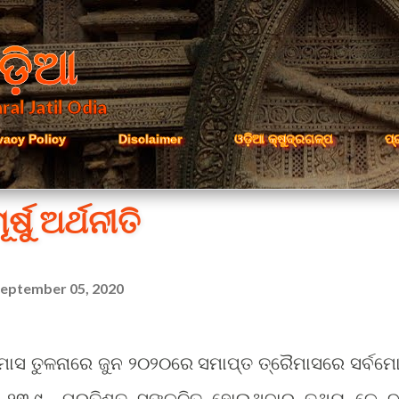
Skip to main content
ଡ଼ିଆ
ral Jatil Odia
vacy Policy
Disclaimer
ଓଡ଼ିଆ କ୍ଷୁଦ୍ରଗଳ୍ପ
ପ୍
ର୍ଷୁ ଅର୍ଥନୀତି
eptember 05, 2020
ମାସ ତୁଳନାରେ ଜୁନ ୨୦୨୦ରେ ସମାପ୍ତ ତ୍ରୈମାସରେ ସର୍ବମ
) ୨୩.୯ ପ୍ରତିଶତ ସଙ୍କୁଚିତ ହୋଇଥିବାର ତଥ୍ୟ କେନ୍ଦ