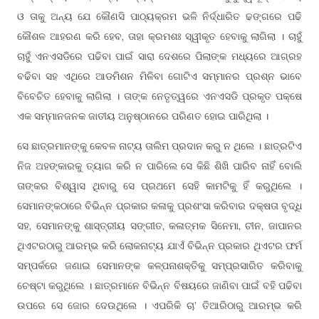
ଓ ତାକୁ ଅନ୍ୟ ଯେ କୌଣସି ପାଠ୍ୟକ୍ରମ ଭଳି ନିର୍ଦ୍ଧାରିତ ଢଙ୍ଗରେ ପଢି
କୌଶଳ ଆହରଣ କରି ହେବ, ତାହା କ୍ରମଶଃ ସ୍ୱୀକୃତ ହେବାକୁ ଲାଗିଲା । ଚାହୁଁ
ଚାହୁଁ ଏନଏସଡିରେ ପଢିବା ପାଇଁ ସାରା ଦେଶରେ ପିଲାଙ୍କ ମଧ୍ୟରେ ଆଗ୍ରହ
ବଢିବା ସହ ଏଥିରେ ଆଡମିଶନ ମିଳିବା ଗୋଟିଏ ସମ୍ମାନର ପ୍ରଶ୍ନ ଭାବେ
ବିବେଚିତ ହେବାକୁ ଲାଗିଲା । ତାଙ୍କ ନେତୃତ୍ୱରେ ଏନଏସଡି ପ୍ରକୃତ ପକ୍ଷେ
ଏକ ସମ୍ମାନଜନକ ଜାତୀୟ ଅନୁଷ୍ଠାନରେ ପରିଣତ ହୋଇ ପାରିଥିଲା ।
ସେ ଛାତ୍ରମାନଙ୍କୁ କେବଳ ନାଟ୍ୟ ତାଲିମ ପ୍ରଦାନ କରୁ ନ ଥିଲେ । ଛାତ୍ରଟିଏ
ନିଜ ଅହଙ୍କାରକୁ ତ୍ୟାଗ କରି ନ ପାରିଲେ ସେ କିଛି ଶିଖି ପାରିବ ନାହିଁ ବୋଲି
ତାଙ୍କର ବିଶ୍ୱାସ ଥିବାରୁ ସେ ପ୍ରଥମେ ସେହି କାମଟିକୁ ହିଁ କରୁଥିଲେ ।
ସେମାନଙ୍କଠାରେ ବିଭିନ୍ନ ପ୍ରକାର କଳାକୁ ପ୍ରଶଂସା କରିବାର ଦକ୍ଷତା ବୃଦ୍ଧି
ସହ, ସେମାନଙ୍କୁ ଶାସ୍ତ୍ରୀୟ ସଙ୍ଗୀତ, କଳାତ୍ମକ ସିନେମା, ଚୀନ, ଜାପାନର
ଥିଏଟରଠାରୁ ଆରମ୍ଭ କରି ଲୋକନାଟ୍ୟ ଯାଏଁ ବିଭିନ୍ନ ପ୍ରକାର ଥିଏଟର ଫର୍ମ
ସମ୍ପର୍କରେ ଜଣାଇ ସେମାନଙ୍କ କଳ୍ପନାଶକ୍ତିକୁ ସମ୍ପ୍ରସାରିତ କରିବାକୁ
ଚେଷ୍ଟା କରୁଥିଲେ । ଛାତ୍ରମାନେ ବିଭିନ୍ନ ବିଷୟରେ ଜାଣିବା ପାଇଁ ବହି ପଢିବା
ଉପରେ ସେ ଜୋର ଦେଉଥିଲେ । ଏପରିକି ଚା’ ତିଆରିଠାରୁ ଆରମ୍ଭ କରି