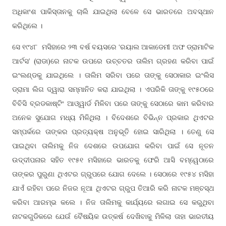
ଅଧିକାଂଶ ପାକିସ୍ତାନକୁ ଚାଲି ଯାଇଥିଲା ବେଳେ ସେ ଭାରତରେ ଅବସ୍ଥାନ
କରିଥିଲେ ।
ସେ ୧୯୪୮ ମସିହାରେ ୨୩ ବର୍ଷ ବୟସରେ ‘ରୟାଲ ଆକାଡେମୀ ଅଫ ଡ୍ରାମାଟିକ
ଆର୍ଟସ’ (ରାଡା)ରେ ନାଟକ ଉପରେ ଉଚ୍ଚତର ତାଲିମ ଗ୍ରହଣ କରିବା ପାଇଁ
ଇଂଲଣ୍ଡକୁ ଯାଇଥିଲେ । ତାଲିମ ସରିବା ପରେ ତାଙ୍କୁ ସେଠାକାର ଇଂଲିସ
ଡ୍ରାମା ଲିଗ ଦ୍ୱାରା ସମ୍ମାନିତ କରା ଯାଇଥିଲା । ଏପରିକି ତାଙ୍କୁ ୧୯୫୦ରେ
ବିବିସି ବ୍ରଡକାଷ୍ଟିଂ ଆଓ୍ୱାର୍ଡ ମିଳିବା ପରେ ତାଙ୍କୁ ସେଠାରେ କାମ କରିବାର
ଅନେକ ସୁଯୋଗ ମଧ୍ୟ ମିଳିଥିଲା । ବିଦେଶରେ ବିଭିନ୍ନ ପ୍ରକାର ଥିଏଟର
ସମ୍ପର୍କରେ ତାଙ୍କର ପ୍ରତ୍ୟକ୍ଷ ଅନୁଭୂତି ହୋଇ ସାରିଥିଲା । ତେଣୁ ସେ
ପାଇଥିବା ତାଲିମକୁ ନିଜ ଦେଶରେ ଉପଯୋଗ କରିବା ପାଇଁ ସେ ନୂତନ
ଉଦ୍ଦୀପନାର ସହିତ ୧୯୫୧ ମସିହାରେ ଭାରତକୁ ଫେରି ଆସି ବମ୍ୱେଠାରେ
ତାଙ୍କର ପୁରୁଣା ଥିଏଟର ଗ୍ରୁପରେ ଯୋଗ ଦେଲେ । ସେଠାରେ ୧୯୫୪ ମସିହା
ଯାଏଁ ରହିବା ପରେ ନିଜର ନୂଆ ଥିଏଟର ଗ୍ରୁପ ତିଆରି କରି ନାଟକ ମଞ୍ଚସ୍ଥ
କରିବା ଆରମ୍ଭ କଲେ । ନିଜ ତାଲିମକୁ କାର୍ଯ୍ୟରେ ଲଗାଇ ସେ କରୁଥିବା
ନାଟକଗୁଡିକରେ ଯେଉଁ ବୈଷୟିକ ଉତ୍କର୍ଷ ଦେଖିବାକୁ ମିଳିଲା ତାହା ଭାରତୀୟ