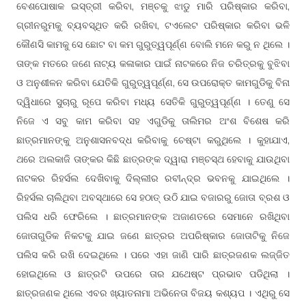
ବେଶପୋଷାକ ଇସ୍ତ୍ରୀ କରିବା, ମଞ୍ଚକୁ ଝାଡୁ ମାରି ପରିଷ୍କାର କରିବା,
ଗ୍ରୀନରୁମକୁ ବ୍ୟବସ୍ଥିତ କରି ରଖିବା, ଟଏଲେଟ ପରିଷ୍କାର କରିବା ଭଳି
କୌଣସି କାମକୁ ସେ ଛୋଟ ବା କମ ଗୁରୁତ୍ୱପୂର୍ଣ୍ଣ ବୋଲି ମନେ କରୁ ନ ଥିଲେ ।
ତାଙ୍କ ମତରେ ଜଣେ ନାଟ୍ୟ କଳାକାର ପାଇଁ ନାଟକରେ ନିଜ ଚରିତ୍ରକୁ ବୁଝିବା
ଓ ଅନୁଶୀଳନ କରିବା ଯେତିକି ଗୁରୁତ୍ୱପୂର୍ଣ୍ଣ, ସେ ଉପରୋକ୍ତ କାମଗୁଡିକୁ ବିନା
ଦ୍ୱିଧାରେ ସୁଚାରୁ ରୂପେ କରିବା ମଧ୍ୟ ସେତିକି ଗୁରୁତ୍ୱପୂର୍ଣ୍ଣ । ତେଣୁ ସେ
ନିଜେ ଏ ସବୁ କାମ କରିବା ସହ ଏଗୁଡିକୁ ତାଲିମର ଅଂଶ ବିଶେଷ କରି
ଛାତ୍ରମାନଙ୍କୁ ଅନୁଶାସନବଦ୍ଧ କରିବାକୁ ଚେଷ୍ଟା କରୁଥିଲେ । କୁହାଯାଏ,
ଥରେ ଅଲକାଜି ତାଙ୍କର କିଛି ଛାତ୍ରଙ୍କ ଦ୍ୱାରା ମଞ୍ଚସ୍ଥ ହେବାକୁ ଯାଉଥିବା
ନାଟକର ରିହର୍ସଲ ଦେଖିବାକୁ ଦିଲ୍ଲୀର ରବୀନ୍ଦ୍ର ଭବନକୁ ଯାଇଥିଲେ ।
ରିହର୍ସଲ ଚାଲିଥିବା ଅବସ୍ଥାରେ ସେ ହଠାତ୍ ଉଠି ଯାଇ ବଜାରରୁ ଜୋତା ବ୍ରଶ ଓ
ପଲିସ ଧରି ଫେରିଲେ । ଛାତ୍ରମାନଙ୍କ ଅଜାଣତରେ ସେମାନେ ରଖିଥିବା
ଜୋତାଗୁଡିକ ନିକଟକୁ ଯାଇ ଜଣେ ଛାତ୍ରର ଅପରିଷ୍କାର ଜୋତାଟିକୁ ନିଜେ
ପଲିସ କରି ରଖି ଦେଇଥିଲେ । ପରେ ଏହା ଜାଣି ପାରି ଛାତ୍ରଜଣକ ଲଜ୍ଜିତ
ହୋଇଥିଲେ ଓ ଛାତ୍ରଟି ଉପରେ ତାର ଯଥେଷ୍ଟ ପ୍ରଭାବ ପଡିଥିଲା ।
ଛାତ୍ରଜଣକ ଥିଲେ ଏବର ଖ୍ୟାତନାମା ଅଭିନେତା ବିଜୟ କଶ୍ୟପ । ଏଥିରୁ ସେ