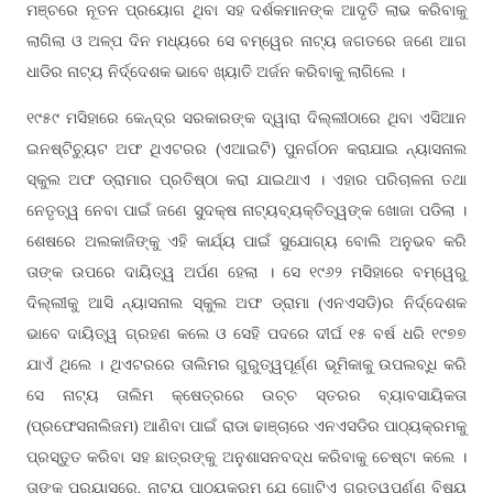
ମଞ୍ଚରେ ନୂତନ ପ୍ରୟୋଗ ଥିବା ସହ ଦର୍ଶକମାନଙ୍କ ଆଦୃତି ଲାଭ କରିବାକୁ
ଲାଗିଲା ଓ ଅଳ୍ପ ଦିନ ମଧ୍ୟରେ ସେ ବମ୍ୱେର ନାଟ୍ୟ ଜଗତରେ ଜଣେ ଆଗ
ଧାଡିର ନାଟ୍ୟ ନିର୍ଦ୍ଦେଶକ ଭାବେ ଖ୍ୟାତି ଅର୍ଜନ କରିବାକୁ ଲାଗିଲେ ।
୧୯୫୯ ମସିହାରେ କେନ୍ଦ୍ର ସରକାରଙ୍କ ଦ୍ୱାରା ଦିଲ୍ଲୀଠାରେ ଥିବା ଏସିଆନ
ଇନଷ୍ଟିଚ୍ୟୁଟ ଅଫ ଥିଏଟରର (ଏଆଇଟି) ପୁନର୍ଗଠନ କରାଯାଇ ନ୍ୟାସନାଲ
ସ୍କୁଲ ଅଫ ଡ୍ରାମାର ପ୍ରତିଷ୍ଠା କରା ଯାଇଥାଏ । ଏହାର ପରିଚାଳନା ତଥା
ନେତୃତ୍ୱ ନେବା ପାଇଁ ଜଣେ ସୁଦକ୍ଷ ନାଟ୍ୟବ୍ୟକ୍ତିତ୍ୱଙ୍କ ଖୋଜା ପଡିଲା ।
ଶେଷରେ ଅଲକାଜିଙ୍କୁ ଏହି କାର୍ଯ୍ୟ ପାଇଁ ସୁଯୋଗ୍ୟ ବୋଲି ଅନୁଭବ କରି
ତାଙ୍କ ଉପରେ ଦାୟିତ୍ୱ ଅର୍ପଣ ହେଲା । ସେ ୧୯୬୨ ମସିହାରେ ବମ୍ୱେରୁ
ଦିଲ୍ଲୀକୁ ଆସି ନ୍ୟାସନାଲ ସ୍କୁଲ ଅଫ ଡ୍ରାମା (ଏନଏସଡି)ର ନିର୍ଦ୍ଦେଶକ
ଭାବେ ଦାୟିତ୍ୱ ଗ୍ରହଣ କଲେ ଓ ସେହି ପଦରେ ଦୀର୍ଘ ୧୫ ବର୍ଷ ଧରି ୧୯୭୭
ଯାଏଁ ଥିଲେ । ଥିଏଟରରେ ତାଲିମର ଗୁରୁତ୍ୱପୂର୍ଣ୍ଣ ଭୂମିକାକୁ ଉପଲବ୍ଧି କରି
ସେ ନାଟ୍ୟ ତାଲିମ କ୍ଷେତ୍ରରେ ଉଚ୍ଚ ସ୍ତରର ବ୍ୟାବସାୟିକତା
(ପ୍ରଫେସନାଲିଜମ) ଆଣିବା ପାଇଁ ରାଡା ଢାଞ୍ଚାରେ ଏନଏସଡିର ପାଠ୍ୟକ୍ରମକୁ
ପ୍ରସ୍ତୁତ କରିବା ସହ ଛାତ୍ରଙ୍କୁ ଅନୁଶାସନବଦ୍ଧ କରିବାକୁ ଚେଷ୍ଟା କଲେ ।
ତାଙ୍କ ପ୍ରୟାସରେ, ନାଟ୍ୟ ପାଠ୍ୟକ୍ରମ ଯେ ଗୋଟିଏ ଗୁରୁତ୍ୱପୂର୍ଣ୍ଣ ବିଷୟ