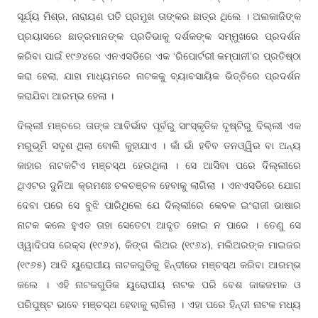
ସୂର୍ଯ୍ୟ ମିଶ୍ର, ନାରାୟଣ ପତି ପ୍ରମୁଖ ତାଙ୍କର ଛାତ୍ର ଥିଲେ । ଅଲକାଜିଙ୍କ
ପ୍ରୟାସରେ ଛାତ୍ରମାନଙ୍କ ପ୍ରତିଭାକୁ ଦର୍ଶକଙ୍କ ସମ୍ମୁଖରେ ପ୍ରଦର୍ଶନ
କରିବା ପାଇଁ ୧୯୬୪ରେ ଏନଏସଡିରେ ଏକ ‘ରିପୋର୍ଟରୀ କମ୍ପାନୀ’ର ପ୍ରତିଷ୍ଠା
କରା ହେଲା, ଯାହା ମାଧ୍ୟମରେ ନାଟକକୁ ବ୍ୟାବସାୟିକ ଭିତ୍ତିରେ ପ୍ରଦର୍ଶନ
କରାଯିବା ଆରମ୍ଭ ହେଲା ।
ଦିଲ୍ଲୀ ମଞ୍ଚରେ ତାଙ୍କ ଆବିର୍ଭାବ ପୂର୍ବରୁ ସାଂସ୍କୃତିକ ଦୃଷ୍ଟିରୁ ଦିଲ୍ଲୀ ଏକ
ମରୁଭୂମି ସଦୃଶ ଥିଲା ବୋଲି କୁହାଯାଏ । କାଁ ଭାଁ ହବିବ ତନଓ୍ୱିର ବା ଅନ୍ୟ
କାହାର ନାଟକଟିଏ ମଞ୍ଚସ୍ଥ ହେଉଥିଲା । ସେ ଆସିବା ପରେ ଦିଲ୍ଲୀରେ
ଥିଏଟର ଦୁନିଆ କ୍ରମଶଃ ଚଳଚଞ୍ଚଳ ହେବାକୁ ଲାଗିଲା । ଏନଏସଡିରେ ଯୋଗ
ଦେବା ପରେ ସେ ବୁଝି ପାରିଥିଲେ ଯେ ଦିଲ୍ଲୀରେ କେବଳ ଇଂରାଜୀ ଭାଷାର
ନାଟକ କଲେ ହୁଏତ ତାହା ସେତେଟା ଆଦୃତ ହୋଇ ନ ପାରେ । ତେଣୁ ସେ
ଓ୍ୱାଦିପସ ରେକ୍ସ (୧୯୬୪), କିଙ୍ଗ ଲିଅର (୧୯୬୪), ମଲିଅରଙ୍କ ମାଇଜର
(୧୯୬୫) ଆଦି ୟୁରୋପୀୟ ନାଟକଗୁଡିକୁ ହିନ୍ଦୀରେ ମଞ୍ଚସ୍ଥ କରିବା ଆରମ୍ଭ
କଲେ । ଏହି ନାଟକଗୁଡିକ ୟୁରୋପୀୟ ନାଟକ ପରି ବେଶ ଜାକଜମକ ଓ
ପରିପୁଷ୍ଟ ଭାବେ ମଞ୍ଚସ୍ଥ ହେବାକୁ ଲାଗିଲା । ଏହା ପରେ ହିନ୍ଦୀ ନାଟକ ମଧ୍ୟ