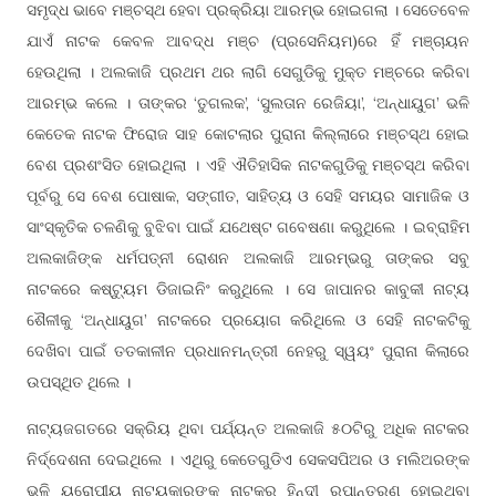
ସମୃଦ୍ଧ ଭାବେ ମଞ୍ଚସ୍ଥ ହେବା ପ୍ରକ୍ରିୟା ଆରମ୍ଭ ହୋଇଗଲା । ସେତେବେଳ
ଯାଏଁ ନାଟକ କେବଳ ଆବଦ୍ଧ ମଞ୍ଚ (ପ୍ରସେନିୟମ)ରେ ହିଁ ମଞ୍ଚାୟନ
ହେଉଥିଲା । ଅଲକାଜି ପ୍ରଥମ ଥର ଲାଗି ସେଗୁଡିକୁ ମୁକ୍ତ ମଞ୍ଚରେ କରିବା
ଆରମ୍ଭ କଲେ । ତାଙ୍କର ‘ତୁଗଲକ’, ‘ସୁଲତାନ ରେଜିୟା’, ‘ଅନ୍ଧାୟୁଗ’ ଭଳି
କେତେକ ନାଟକ ଫିରୋଜ ସାହ କୋଟଲାର ପୁରାନା କିଲ୍ଲାରେ ମଞ୍ଚସ୍ଥ ହୋଇ
ବେଶ ପ୍ରଶଂସିତ ହୋଇଥିଲା । ଏହି ଐତିହାସିକ ନାଟକଗୁଡିକୁ ମଞ୍ଚସ୍ଥ କରିବା
ପୂର୍ବରୁ ସେ ବେଶ ପୋଷାକ, ସଙ୍ଗୀତ, ସାହିତ୍ୟ ଓ ସେହି ସମୟର ସାମାଜିକ ଓ
ସାଂସ୍କୃତିକ ଚଳଣିକୁ ବୁଝିବା ପାଇଁ ଯଥେଷ୍ଟ ଗବେଷଣା କରୁଥିଲେ । ଇବ୍ରାହିମ
ଅଲକାଜିଙ୍କ ଧର୍ମପତ୍ନୀ ରୋଶନ ଅଲକାଜି ଆରମ୍ଭରୁ ତାଙ୍କର ସବୁ
ନାଟକରେ କଷ୍ଟ୍ୟୁମ ଡିଜାଇନିଂ କରୁଥିଲେ । ସେ ଜାପାନର କାବୁକୀ ନାଟ୍ୟ
ଶୈଳୀକୁ ‘ଅନ୍ଧାୟୁଗ’ ନାଟକରେ ପ୍ରୟୋଗ କରିଥିଲେ ଓ ସେହି ନାଟକଟିକୁ
ଦେଖିବା ପାଇଁ ତତକାଳୀନ ପ୍ରଧାନମନ୍ତ୍ରୀ ନେହରୁ ସ୍ୱୟଂ ପୁରାନା କିଲାରେ
ଉପସ୍ଥିତ ଥିଲେ ।
ନାଟ୍ୟଜଗତରେ ସକ୍ରିୟ ଥିବା ପର୍ଯ୍ୟନ୍ତ ଅଲକାଜି ୫୦ଟିରୁ ଅଧିକ ନାଟକର
ନିର୍ଦ୍ଦେଶନା ଦେଇଥିଲେ । ଏଥିରୁ କେତେଗୁଡିଏ ସେକସପିଅର ଓ ମଲିଅରଙ୍କ
ଭଳି ୟୁରୋପୀୟ ନାଟ୍ୟକାରଙ୍କ ନାଟକର ହିନ୍ଦୀ ରୂପାନ୍ତରଣ ହୋଇଥିବା