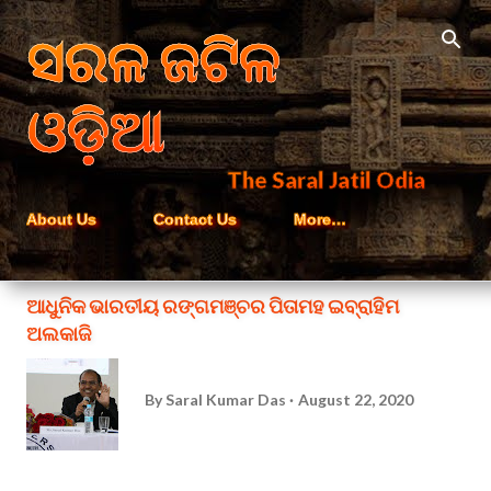
Skip to main content
ସରଳ ଜଟିଳ
ଓଡ଼ିଆ
The Saral Jatil Odia
About Us
Contact Us
More…
ଆଧୁନିକ ଭାରତୀୟ ରଙ୍ଗମଞ୍ଚର ପିତାମହ ଇବ୍ରାହିମ
ଅଲକାଜି
By
Saral Kumar Das
August 22, 2020