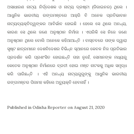
ଅସାଧାରଣ ନାଟ୍ୟ ନିର୍ଦ୍ଦେଶକ ଓ ନାଟ୍ୟ ଦ୍ରଷ୍ଟା (ଡିଜାଇନର) ଥିଲେ ।
ଆଧୁନିକ ଭାରତୀୟ ରଙ୍ଗମଞ୍ଚରେ ଆହୁରି ବି ଅନେକ ପ୍ରତିଭାବାନ
ନାଟ୍ୟବ୍ୟକ୍ତିତ୍ୱଙ୍କର ଆବିର୍ଭାବ ହୋଇଛି । ହେଲେ ସେ ଥିଲେ ଅନନ୍ୟ,
କାରଣ ସେ ଥିଲେ ଜଣେ ଅନୁଷ୍ଠାନ ନିର୍ମାତା । ଏପରିକି ସେ ନିଜେ ଜଣେ
ଅନୁଷ୍ଠାନ ଥିଲେ ବୋଲି ଅନେକେ କହିଥାଆନ୍ତି । ବାସ୍ତବରେ ତାଙ୍କ ଦ୍ୱାରା
ସୃଷ୍ଟ ଛାତ୍ରମାନେ ଦେଶବିଦେଶର ବିଭିନ୍ନ ସ୍ଥାନରେ କେବଳ ନିଜ ପ୍ରତିଭାର
ପ୍ରଦର୍ଶନ କରି ପ୍ରଶଂସିତ ହୋଇଛନ୍ତି ତାହା ନୁହେଁ, ସେମାନଙ୍କ ମଧ୍ୟରୁ
କେତେକ ଅନୁଷ୍ଠାନ ନିର୍ମାଣରେ ବ୍ରତୀ ହୋଇ ମଞ୍ଚ ନାଟକକୁ ଅଧିକ ସମୃଦ୍ଧ
କରି ପାରିଛନ୍ତି । ଏହି ଅନନ୍ୟ ନାଟ୍ୟଗୁରୁଙ୍କୁ ଆଧୁନିକ ଭାରତୀୟ
ରଙ୍ଗମଞ୍ଚର ପିତାମହ କହିଲେ ଅତ୍ୟୁକ୍ତି ହେବନାହିଁ ।
Published in Odisha Reporter on August 21, 2020