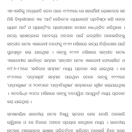
ଏନଏସଡିରୁ ଅବ୍ୟାହତି ନେବା ପରେ ୧୯୭୭ରେ ସେ ସହଧର୍ମିଣୀ ରୋଶନଙ୍କ ସହ
ମିଶି ଦିଲ୍ଲୀଠାରେ ଏକ ‘ଆର୍ଟ ହେରିଟେଜ ଗ୍ୟାଲେରୀ’ ପ୍ରତିଷ୍ଠା କରି ତାଙ୍କ
ଧ୍ୟାନ ଆର୍ଟ ଓ ପ୍ୟାଣ୍ଟିଂର ପ୍ରୋତ୍ସାହନ ଉପରେ କେନ୍ଦ୍ରିତ କରିଥିଲେ ।
ନାଟ୍ୟ କ୍ଷେତ୍ରରେ ଅନବଦ୍ୟ ଅବଦାନ ପାଇଁ ଇବ୍ରାହିମ ଆଲକାଜିଙ୍କୁ
ସଙ୍ଗୀତ ନାଟକ ଏକାଡେମୀ ତରଫରୁ ୧୯୬୨ ମସିହାରେ ନାଟ୍ୟ ନିର୍ଦ୍ଦେଶନା ପାଇଁ
ପୁରସ୍କୃତ କରା ଯାଇଥିଲା । ତାଙ୍କୁ ୧୯୬୭ ମସିହାରେ ସଙ୍ଗୀତ ନାଟକ
ଏକାଡେମୀର ସର୍ବୋଚ୍ଚ ସମ୍ମାନ ‘ସଙ୍ଗୀତ ନାଟକ ଏକାଡେମୀ ଫେଲୋସିପ’ ଓ
୧୯୮୬-୮୭ରେ ‘କାଳିଦାସ ସମ୍ମାନ’ ମଧ୍ୟ ପ୍ରଦାନ କରା ଯାଇଥିଲା । ସେ
୧୯୬୬ରେ ‘ପଦ୍ମଶ୍ରୀ’ ସମ୍ମାନ ପାଇଥିବା ବେଳେ ତାଙ୍କୁ ୧୯୯୧ରେ
‘ପଦ୍ମଭୂଷଣ’ ଓ ୨୦୧୦ରେ ‘ପଦ୍ମବିଭୂଷଣ’ ସମ୍ମାନରେ ଭୂଷିତ କରାଯାଇଥିଲା
। ଏତଦଭିନ୍ନ ୨୦୦୪ ମସିହାରେ ତାଙ୍କୁ ‘ତନଓ୍ୱିର ଆଓ୍ୱାର୍ଡ’ ମଧ୍ୟ ପ୍ରଦାନ
କରା ଯାଇଥିଲା ।
ସମସାମୟିକ ଭାରତୀୟ ନାଟକ ବିଶ୍ୱ ସ୍ତରର ହେଉ ବୋଲି ଅଲକାଜି
ଚାହୁଁଥିଲେ ଓ ସେ ଦିଗରେ ଅହରହ ପ୍ରୟାସ କରଥିଲେ ମଧ୍ୟ । ଭାରତୀୟ
ନାଟକର ମଞ୍ଚାୟନର ଭାଷାକୁ ପରିବର୍ତ୍ତନ କରିଥିବା ଅଲକାଜି ନିଜେ ଜଣେ