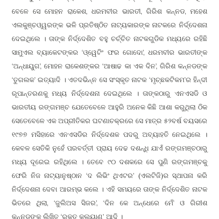
ବେଳେ ସେ ମୋହନ ରାକେଶ, ଧରମବୀର ଭାରତୀ, ଗିରିଶ କନ୍ନଡ, ମହେଶ
ଏଲକୁଞ୍ଚଓ୍ୱରଙ୍କ ଭଳି ପ୍ରତିଷ୍ଠିତ ନାଟ୍ୟକାରଙ୍କ ନାଟକରେ ନିର୍ଦ୍ଦେଶନା
ଦେଇଥିଲେ । ତାଙ୍କ ନିର୍ଦ୍ଦେଶିତ ବହୁ ଚର୍ଚ୍ଚିତ ନାଟକଗୁଡିକ ମଧ୍ୟରେ ରହିଛି
ସାମୁଏଲ ବ୍ୟାକେଟଙ୍କର ‘ଓ୍ୱେଟିଂ ଫର ଗୋଦୋ’, ଧରମବୀର ଭାରତୀଙ୍କ
‘ଅନ୍ଧାୟୁଗ’, ମୋହନ ରାକେଶଙ୍କର ‘ଆଷାଢ କା ଏକ ଦିନ’, ଗିରିଶ କନ୍ନଡଙ୍କ
‘ତୁଗଲକ’ ଇତ୍ୟାଦି । ଏତଦଭିନ୍ନ ସେ ସଂସ୍କୃତ ନାଟକ ‘ମୃଚ୍ଛକଟିକମ’ର ହିନ୍ଦୀ
ରୂପାନ୍ତରଣକୁ ମଧ୍ୟ ନିର୍ଦ୍ଦେଶନା ଦେଇଥିଲେ । ତାଙ୍କଠାରୁ ଏନଏସଡି ଓ
ଭାରତୀୟ ରଙ୍ଗମଞ୍ଚ ଯେତେବେଳେ ଆହୁରି ଅନେକ କିଛି ଆଶା କରୁଥିଲା ଠିକ
ସେତେବେଳେ ଏକ ଅପ୍ରୀତିକର ଘଟଣାଚକ୍ରରେ ସେ ମାତ୍ର ୫୨ବର୍ଷ ବୟସରେ
୧୯୭୭ ମସିହାରେ ଏନଏସଡିର ନିର୍ଦ୍ଦେଶକ ପଦରୁ ଅବ୍ୟାହତି ନେଇଥିଲେ ।
କେବଳ ସେତିକି ନୁହେଁ ପରବର୍ତ୍ତୀ ପ୍ରାୟ ଦେଢ ଦଶନ୍ଧି ଯାଏଁ ରଙ୍ଗମଞ୍ଚଠାରୁ
ମଧ୍ୟ ଦୂରେଇ ରହିଥିଲେ । ତେବେ ୯୦ ଦଶକରେ ସେ ପୁଣି ରଙ୍ଗମଞ୍ଚକୁ
ଫେରି ନିଜ ନାଟ୍ୟାନୁଷ୍ଠାନ ‘ଦ ଲିଭିଂ ଥିଏଟର’ (ଏଲଟିଜି)ର ସ୍ଥାପନା କରି
ନିର୍ଦ୍ଦେଶନା ଦେବା ଆରମ୍ଭ କଲେ । ଏହି ସମୟରେ ତାଙ୍କ ନିର୍ଦ୍ଦେଶିତ ନାଟକ
ଭିତରେ ଥିଲା, ‘ଜୁଲିଅସ ସିଜର’, ‘ଦିନ କେ ଅନ୍ଧେରେ ମେଁ’ ଓ ଗିରୀଶ
କନ୍ନଡଙ୍କ ଲିଖିତ ‘ରକ୍ତ କଲ୍ୟାଣ’ ଆଦି ।