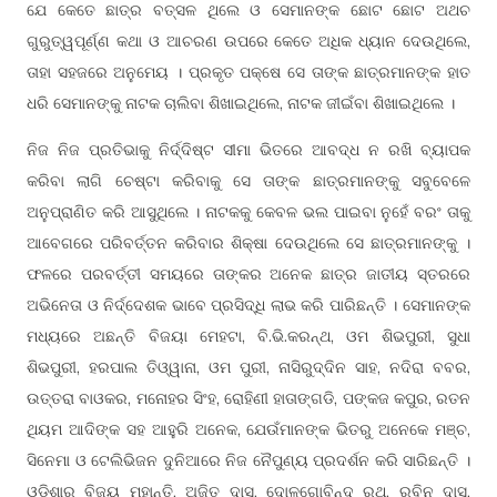
ଯେ କେତେ ଛାତ୍ର ବତ୍ସଳ ଥିଲେ ଓ ସେମାନଙ୍କ ଛୋଟ ଛୋଟ ଅଥଚ
ଗୁରୁତ୍ୱପୂର୍ଣ୍ଣ କଥା ଓ ଆଚରଣ ଉପରେ କେତେ ଅଧିକ ଧ୍ୟାନ ଦେଉଥିଲେ,
ତାହା ସହଜରେ ଅନୁମେୟ । ପ୍ରକୃତ ପକ୍ଷେ ସେ ତାଙ୍କ ଛାତ୍ରମାନଙ୍କ ହାତ
ଧରି ସେମାନଙ୍କୁ ନାଟକ ଚାଲିବା ଶିଖାଇଥିଲେ, ନାଟକ ଜୀଇଁବା ଶିଖାଇଥିଲେ ।
ନିଜ ନିଜ ପ୍ରତିଭାକୁ ନିର୍ଦ୍ଦିଷ୍ଟ ସୀମା ଭିତରେ ଆବଦ୍ଧ ନ ରଖି ବ୍ୟାପକ
କରିବା ଲାଗି ଚେଷ୍ଟା କରିବାକୁ ସେ ତାଙ୍କ ଛାତ୍ରମାନଙ୍କୁ ସବୁବେଳେ
ଅନୁପ୍ରାଣିତ କରି ଆସୁଥିଲେ । ନାଟକକୁ କେବଳ ଭଲ ପାଇବା ନୁହେଁ ବରଂ ତାକୁ
ଆବେଗରେ ପରିବର୍ତ୍ତନ କରିବାର ଶିକ୍ଷା ଦେଉଥିଲେ ସେ ଛାତ୍ରମାନଙ୍କୁ ।
ଫଳରେ ପରବର୍ତ୍ତୀ ସମୟରେ ତାଙ୍କର ଅନେକ ଛାତ୍ର ଜାତୀୟ ସ୍ତରରେ
ଅଭିନେତା ଓ ନିର୍ଦ୍ଦେଶକ ଭାବେ ପ୍ରସିଦ୍ଧି ଲାଭ କରି ପାରିଛନ୍ତି । ସେମାନଙ୍କ
ମଧ୍ୟରେ ଅଛନ୍ତି ବିଜୟା ମେହଟା, ବି.ଭି.କରନ୍ଥ, ଓମ ଶିଭପୁରୀ, ସୁଧା
ଶିଭପୁରୀ, ହରପାଲ ତିଓ୍ୱାନା, ଓମ ପୁରୀ, ନାସିରୁଦ୍ଦିନ ସାହ, ନଦିରା ବବର,
ଉତ୍ତରା ବାଓକର, ମନୋହର ସିଂହ, ରୋହିଣୀ ହାତାଙ୍ଗଡି, ପଙ୍କଜ କପୁର, ରତନ
ଥିୟମ ଆଦିଙ୍କ ସହ ଆହୁରି ଅନେକ, ଯେଉଁମାନଙ୍କ ଭିତରୁ ଅନେକେ ମଞ୍ଚ,
ସିନେମା ଓ ଟେଲିଭିଜନ ଦୁନିଆରେ ନିଜ ନୈପୁଣ୍ୟ ପ୍ରଦର୍ଶନ କରି ସାରିଛନ୍ତି ।
ଓଡିଶାର ବିଜୟ ମହାନ୍ତି, ଅଜିତ ଦାସ, ଦୋଳଗୋବିନ୍ଦ ରଥ, ରବିନ ଦାସ,