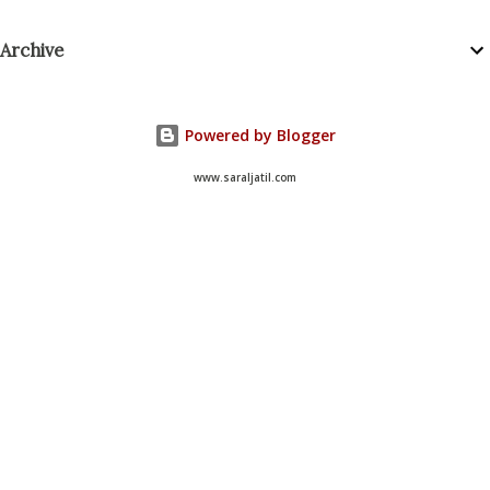
P
Archive
o
s
t
a
Powered by Blogger
C
o
www.saraljatil.com
m
m
e
n
t