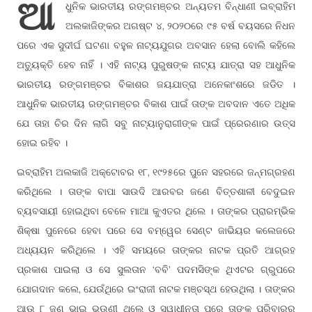
ଆ
ଧୁନିକ ଭାରତୀୟ ରଙ୍ଗମଞ୍ଚର ଅନ୍ୟତମ ବିନ୍ଧାଣୀ ଇବ୍ରାହିମ
ଅଲକାଜିଙ୍କର ଅଗଷ୍ଟ ୪, ୨୦୨୦ରେ ୯୫ ବର୍ଷ ବୟସରେ ନିଧନ
ପରେ ଏକ ସୁଦୀର୍ଘ ଘଟଣା ବହୁଳ ନାଟ୍ୟଯୁଗର ଅବସାନ ହେଲା ବୋଲି କହିଲେ
ଅତ୍ୟୁକ୍ତି ହେବ ନାହିଁ । ଏହି ନାଟ୍ୟ ପୁରୁଷଙ୍କ ନାଟ୍ୟ ଯାତ୍ରା ସହ ଆଧୁନିକ
ଭାରତୀୟ ରଙ୍ଗମଞ୍ଚର ବିକାଶର ଜୟଯାତ୍ରା ଅନେକାଂଶରେ ଜଡିତ ।
ଆଧୁନିକ ଭାରତୀୟ ରଙ୍ଗମଞ୍ଚର ବିକାଶ ପାଇଁ ତାଙ୍କ ଅବଦାନ ଏତେ ଅଧିକ
ଯେ ତାହା ଚିର ଦିନ ଲାଗି ସବୁ ନାଟ୍ୟାନୁରାଗୀଙ୍କ ପାଇଁ ପ୍ରେରଣାର ଉତ୍ସ
ହୋଇ ରହିବ ।
ଇବ୍ରାହିମ ଅଲକାଜି ଅକ୍ଟୋବର ୧୮, ୧୯୨୫ରେ ପୁନେ ସହରରେ ଜନ୍ମଗ୍ରହଣ
କରିଥିଲେ । ତାଙ୍କ ବାପା ସାଉଦି ଆରବର ଜଣେ ବିତ୍ତଶାଳୀ ବେଦୁଇନ
ବ୍ୟବସାୟୀ ହୋଇଥିବା ବେଳେ ମାଆ କୁଏତର ଥିଲେ । ତାଙ୍କର ପ୍ରାରମ୍ଭିକ
ଶିକ୍ଷା ପୁନେରେ ହେବା ପରେ ସେ ବମ୍ୱେର ସେଣ୍ଟ ଜାଭିୟର କଲେଜରେ
ଅଧ୍ୟୟନ କରିଥିଲେ । ଏହି ସମୟରେ ତାଙ୍କର ନାଟକ ପ୍ରତି ଆଗ୍ରହ
ପ୍ରକାଶ ପାଇଲା ଓ ସେ ସୁଲତାନ ‘ବବି’ ପଦମସିଙ୍କ ଥିଏଟର ଗ୍ରୁପରେ
ଯୋଗଦାନ କଲେ, ଯେଉଁଥିରେ ଇଂରାଜୀ ନାଟକ ମଞ୍ଚସ୍ଥ ହେଉଥିଲା । ତାଙ୍କର
ଆଉ ୮ ଜଣ ଭାଇ ଭଉଣୀ ଥିଲେ ଓ ସ୍ୱାଧୀନତା ପରେ ତାଙ୍କ ପରିବାରର