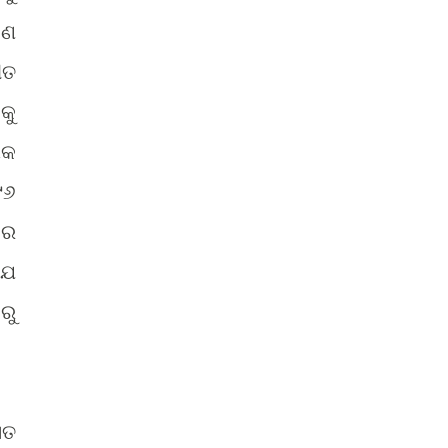
ହଣ
ୀତ
କୁ
ିକ
୯୬
କର
ଯେ
ରୁ
ସତ