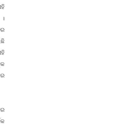
ହି
 ।
ିର
ଛି
ହି
୍କ
ରେ
ରେ
ିକ