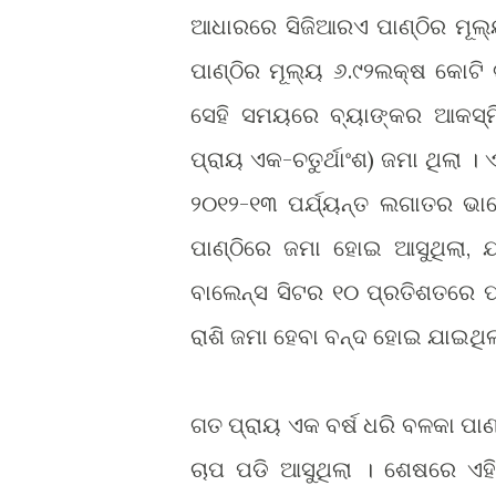
ଆଧାରରେ ସିଜିଆରଏ ପାଣ୍ଠିର ମୂଲ୍ୟ 
ପାଣ୍ଠିର ମୂଲ୍ୟ ୬.୯୨ଲକ୍ଷ କୋଟି ଟ
ସେହି ସମୟରେ ବ୍ୟାଙ୍କର ଆକସ୍ମି
ପ୍ରାୟ ଏକ-ଚତୁର୍ଥାଂଶ) ଜମା ଥିଲା 
୨୦୧୨-୧୩ ପର୍ଯ୍ୟନ୍ତ ଲଗାତର ଭା
ପାଣ୍ଠିରେ ଜମା ହୋଇ ଆସୁଥିଲା,
ବାଲେନ୍ସ ସିଟର ୧୦ ପ୍ରତିଶତରେ 
ରାଶି ଜମା ହେବା ବନ୍ଦ ହୋଇ ଯାଇଥିଲା
ଗତ ପ୍ରାୟ ଏକ ବର୍ଷ ଧରି ବଳକା ପା
ଚାପ ପଡି ଆସୁଥିଲା । ଶେଷରେ ଏହି ପ