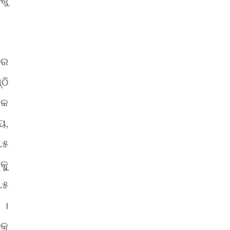
ତର
ଠି
ିକ
ୟ,
.୫
ୁୁ
.୫
 ।
କୁ