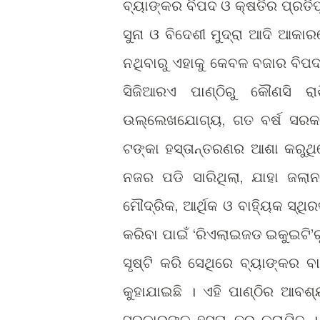
ବ୍ୟାଙ୍କର ବିପଦ ଓ କ୍ଷତିର ପ୍ରତିପ
ସୁନା ଓ ବିଦେଶୀ ମୁଦ୍ରା ଆଦି ଆକାର
ନଥିବାରୁ ଏହାକୁ କେବଳ ବଜାର ବିପଦ
ସିଜିଆରଏ ପାଣ୍ଠିରୁ କୌଣସି ରା
ଉଲ୍ଲେଖଯୋଗ୍ୟ, ଗତ ବର୍ଷ ସରକାର
ଟଙ୍କା ହସ୍ତାନ୍ତରଣର ଆଶା କରୁଥି
ନଜର ପଡି ସାରିଥିଲା, ଯାହା ଜଲା
ମୌଦ୍ରିକ, ଆର୍ଥିକ ଓ ବାହ୍ୟିକ ସ୍ଥ
କରିବା ପାଇଁ ‘ରିଏଲାଇଜଡ ଇକୁଇଟି’
ସୃଷ୍ଟି କରି ସେଥିରେ ବ୍ୟାଙ୍କର ବ
କୁହାଯାଇଛି । ଏହି ପାଣ୍ଠିର ଆବ
ସରକାରଙ୍କୁ ହସ୍ତାନ୍ତର କରାଯିବ 