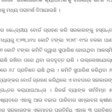
ାକୁ ମଧ୍ୟ ପରାମର୍ଶ ଦିଆଯାଇଛି ।
୍କର କେନ୍ଦ୍ରୀୟ ବୋର୍ଡ ଗ୍ରହଣ କରି ସରକାରଙ୍କୁ ହସ୍ତାନ୍
 ମଧ୍ୟରୁ ୧,୨୩,୪୧୪ କୋଟି ଟଙ୍କା ୨୦୧୮-୧୯ର ବଳକା ପାଣ୍
 କୋଟି ଟଙ୍କା କମିଟି ଦ୍ୱାରା ସୁପାରିଶ ହୋଇଥିବା ଆକସ୍ମ
ତ ରାଶି ରଖିବା ପରେ ଥିବା ଉଦବୃତ୍ତ ରାଶି । ଉଲ୍ଲେଖଯୋଗ୍
ିରେ ୬.୮ ପ୍ରତିଶତ ରାଶି ଥିଲା । କମିଟି ସୁପାରିଶ କରିଥିବା ୬
 ବ୍ୟାଙ୍କର ବୋର୍ଡ ଗ୍ରହଣ କରିଥିଲେ ଏ ବାବଦରେ ସରକାରଙ୍କ
ାନ୍ତର କରାଯାଇଥାନ୍ତା । ରିଜର୍ଭ ବ୍ୟାଙ୍କ ସର୍ବନିମ୍ନ ୫
ବିଷ୍ୟତରେ ଏହାକୁ ଆଉ ବଢାଇ ପାରିବାର ସମ୍ଭାବନା କ୍ଷୀଣ
ଦ୍ର ସରକାରଙ୍କ ଏକମାତ୍ର ପ୍ରତିନିଧି ଏହାକୁ ୩ ପ୍ରତିଶତ