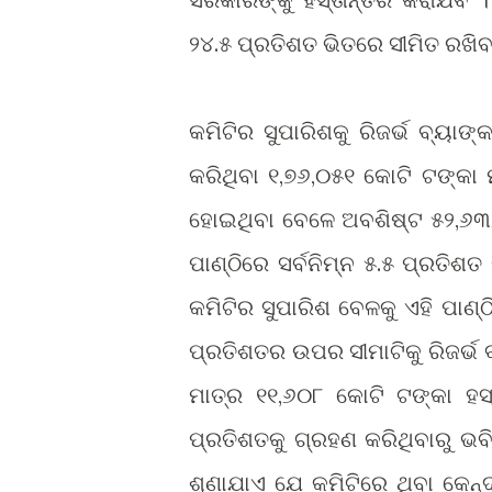
୨୪.୫ ପ୍ରତିଶତ ଭିତରେ ସୀମିତ ରଖିବ
କମିଟିର ସୁପାରିଶକୁ ରିଜର୍ଭ ବ୍ୟାଙ
କରିଥିବା ୧,୭୬,୦୫୧ କୋଟି ଟଙ୍କା
ହୋଇଥିବା ବେଳେ ଅବଶିଷ୍ଟ ୫୨,୬୩୭
ପାଣ୍ଠିରେ ସର୍ବନିମ୍ନ ୫.୫ ପ୍ରତିଶ
କମିଟିର ସୁପାରିଶ ବେଳକୁ ଏହି ପାଣ୍ଠ
ପ୍ରତିଶତର ଉପର ସୀମାଟିକୁ ରିଜର୍ଭ
ମାତ୍ର ୧୧,୬୦୮ କୋଟି ଟଙ୍କା ହସ୍ତ
ପ୍ରତିଶତକୁ ଗ୍ରହଣ କରିଥିବାରୁ ଭ
ଶୁଣାଯାଏ ଯେ କମିଟିରେ ଥିବା କେନ୍