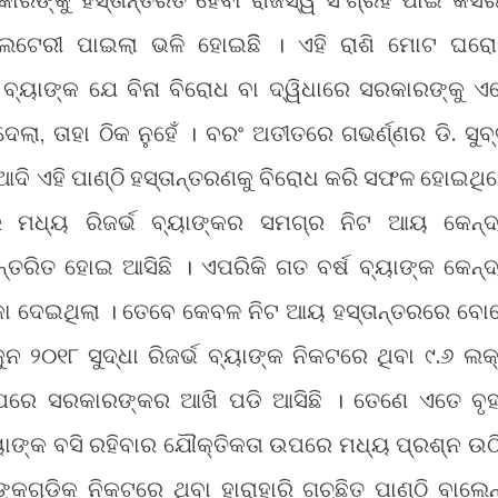
 ଲଟେରୀ ପାଇଲା ଭଳି ହୋଇଛିି । ଏହି ରାଶି ମୋଟ ଘର
 ବ୍ୟାଙ୍କ ଯେ ବିନା ବିରୋଧ ବା ଦ୍ୱିଧାରେ ସରକାରଙ୍କୁ ଏ
େଲା, ତାହା ଠିକ ନୁହେଁ । ବରଂ ଅତୀତରେ ଗଭର୍ଣ୍ଣର ଡି. ସୁବ୍
 ଆଦି ଏହି ପାଣ୍ଠି ହସ୍ତାନ୍ତରଣକୁ ବିରୋଧ କରି ସଫଳ ହୋଇଥି
େ ମଧ୍ୟ ରିଜର୍ଭ ବ୍ୟାଙ୍କର ସମଗ୍ର ନିଟ ଆୟ କେନ୍ଦ
୍ତରିତ ହୋଇ ଆସିଛି । ଏପରିକି ଗତ ବର୍ଷ ବ୍ୟାଙ୍କ କେନ୍ଦ
କା ଦେଇଥିଲା । ତେବେ କେବଳ ନିଟ ଆୟ ହସ୍ତାନ୍ତରରେ ବୋ
ନ ୨୦୧୮ ସୁଦ୍ଧା ରିଜର୍ଭ ବ୍ୟାଙ୍କ ନିକଟରେ ଥିବା ୯.୬ ଲକ
ଉପରେ ସରକାରଙ୍କର ଆଖି ପଡି ଆସିଛି । ତେଣେ ଏତେ ବୃ
ୟାଙ୍କ ବସି ରହିବାର ଯୌକ୍ତିକତା ଉପରେ ମଧ୍ୟ ପ୍ରଶ୍ନ ଉଠି
ଙ୍କଗୁଡିକ ନିକଟରେ ଥିବା ହାରାହାରି ଗଚ୍ଛିତ ପାଣ୍ଠି ବାଲେନ