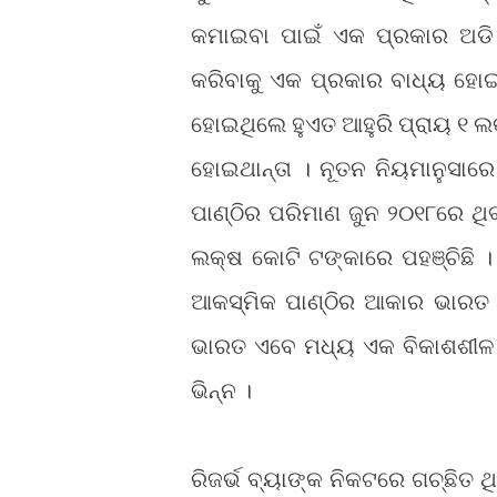
କମାଇବା ପାଇଁ ଏକ ପ୍ରକାର ଅଡି ବ
କରିବାକୁ ଏକ ପ୍ରକାର ବାଧ୍ୟ ହୋଇଥି
ହୋଇଥିଲେ ହୁଏତ ଆହୁରି ପ୍ରାୟ ୧ ଲ
ହୋଇଥାନ୍ତା । ନୂତନ ନିୟମାନୁସାରେ
ପାଣ୍ଠିର ପରିମାଣ ଜୁନ ୨୦୧୮ରେ ଥି
ଲକ୍ଷ କୋଟି ଟଙ୍କାରେ ପହ
ଛି 
ଞ୍ଚି
ଆକସ୍ମିକ ପାଣ୍ଠିର ଆକାର ଭାରତ
ଭାରତ ଏବେ ମଧ୍ୟ ଏକ ବିକାଶଶୀଳ 
ଭିନ୍ନ ।
ରିଜର୍ଭ ବ୍ୟାଙ୍କ ନିକଟରେ ଗଚ୍ଛିତ ଥ