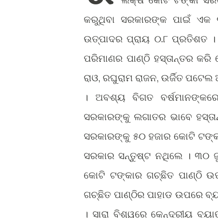
କରୁଥିବା ସରକାରଙ୍କ ପାଇଁ ଏକ
ଉତ୍ପାଦର ପ୍ରାୟ ୦.୮ ପ୍ରତିଶତ ।
ପରିମାଣର ପାଣ୍ଠି ହସ୍ତାନ୍ତର କରି ଦ
ରାଓ, ରଘୁରାମ ରାଜନ, ଉର୍ଜିତ ପଟେଲ
। ଅବଶ୍ୟ ବିଗତ ବର୍ଷମାନଙ୍କର
ସରକାରଙ୍କୁ ଲଗାତର ଭାବେ ହସ୍ତାନ
ସରକାରଙ୍କୁ ୫୦ ହଜାର କୋଟି ଟଙ୍
ସରକାର ସନ୍ତୁଷ୍ଟ ନଥିଲେ । ୩୦ ଜୁ
କୋଟି ଟଙ୍କାର ଗଚ୍ଛିତ ପାଣ୍ଠି 
ଗଚ୍ଛିତ ପାଣ୍ଠିର ପାହାଡ ଉପରେ ବ୍
। ସାରା ବିଶ୍ୱରେ କେନ୍ଦ୍ରୀୟ ବ୍ୟା