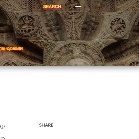
SEARCH
ରାକ୍-ପ୍ରକାଶନ
SHARE
୭୬
ରତ