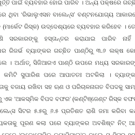
ୂ
ପାଇଁ ବ୍ୟବହାର ହୋଇ ପାରିବ । ଅନ୍ୟ ପକ୍ଷରେ ଗଚ୍ଛ
ର୍ତ୍ତି
ରେ ଥିବା ‘ରିଭାଲୁଏସନ ବାଲେନ୍ସ’ ବ
ନଯୋଗ୍ୟ ଆକାର
ଣ୍ଟ
 (ମାର୍କେଟ ରିସ୍କ) ଉଦ୍ଦେଶ୍ୟରେ ବ୍ୟବହାର କରିହେବ । ତେ
ଶି ସରକାରଙ୍କୁ ହସ୍ତାନ୍ତର କରାଯାଇ ପାରିବ ନାହିଁ
 ରିଜର୍ଭ ବ୍ୟାଙ୍କର ଗଚ୍ଛିତ ପାଣ୍ଠିରୁ ୩.୬ ଲକ୍ଷ କୋ
ଲେ । ଅର୍ଥାତ୍, ସିଜିଆରଏ ପାଣ୍ଠି ଉପରେ ମଧ୍ୟ ସରକାରଙ
ନ କମିଟି ସୁପାରିଶ ପରେ ଆପାତତଃ ଅଟକିଲା । ବ୍ୟାଙ୍
ିରତାକୁ ବଜାୟ ରଖିବା ସହ ଋଣ ଓ ପରିଚାଳନାଗତ ବିପଦକୁ ସାମ୍
ରୁ ଏକ ‘ଆକସ୍ମିକ ବିପଦ ବଫର’ (କ
ଞ୍ଜେ
ରିସ୍କ ବଫ
ଣ୍ଟି
ଣ୍ଟ
ାଲେନ୍ସ ସିଟର ୫.୫ରୁ ୬.୫ ପ୍ରତିଶତ ରାଶି ଜମା କରିବା କ
ଶ୍ୟକତାକୁ ପୂରଣ କଲା ପରେ ବ୍ୟାଙ୍କର ଅବଶିଷ୍ଟ ନିଟ୍ 
। ତେବେ ‘ଇକୋନୋମିକ କ୍ୟାପିଟାଲ’କୁ ବାଲେନ୍ସ ସିଟର ୨୦