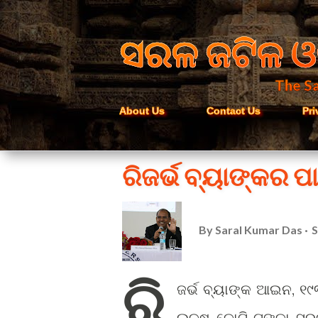
ସରଳ ଜଟିଳ ଓ
The Sa
About Us
Contact Us
Pri
ରିଜର୍ଭ ବ୍ୟାଙ୍କର ପା
By
Saral Kumar Das
S
ରି
ଜର୍ଭ ବ୍ୟାଙ୍କ ଆଇନ, ୧୯
ଲକ୍ଷ କୋଟି ଟଙ୍କା ସରକ