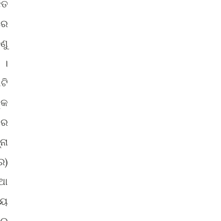
ିତ
ରେ
ଣୁ
 ।
ଟି
୍କ
କର
ନା
ର)
ଥା
ଆୟ
ରୁ