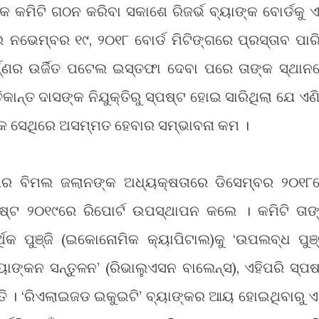
ୁ ଏକ କମିଟି ଗଠନ କରିବା ସକାଶେ ରିଜର୍ଭ ବ୍ୟାଙ୍କ ବୋର୍ଡକୁ 
 ନଭେମ୍ବର ୧୯, ୨୦୧୮ ବୋର୍ଡ ମିଟିଙ୍ଗରେ ପ୍ରସ୍ତାବ ପାର
ଣ୍ଣର ଉର୍ଜିତ ପଟେଲ ଇସ୍ତଫା ଦେବା ପରେ ତାଙ୍କ ସ୍ଥାନ
ନ୍ତ ଦାସଙ୍କ ନିଯୁକ୍ତିରୁ ସ୍ପଷ୍ଟ ହୋଇ ସାରିଥିଲା ଯେ ଏଣି
ାଙ୍କ ସେଥିରେ ଅସମ୍ମତ ହେବାର ସମ୍ଭାବନା କମ ।
୍ଣ୍ଣର ବିମଲ ଜଲାନଙ୍କ ଅଧ୍ୟକ୍ଷତାରେ ଡିସେମ୍ବର ୨୦୧୮
୍ଟ ୨୦୧୯ରେ ରିପୋର୍ଟ ଉପସ୍ଥାପନ କଲେ । କମିଟି ତାଙ
ଥିକ ପୁ
(ଇକୋନୋମିକ କ୍ୟାପିଟାଲ)କୁ ‘ଉପଲବ୍ଧ ପୁ
ଞ୍ଜି
ଞ୍
୍ୟାଙ୍କନ ସନ୍ତୁଳନ’ (ରିଭାଲୁଏସନ ବାଲେନ୍ସ), ଏହିପରି ସ୍ପଷ
ତି । ‘ରିଏଲାଇଜଡ ଇକୁଇଟି’ ବ୍ୟାଙ୍କର ଆୟ ହୋଇଥିବାରୁ ଏ