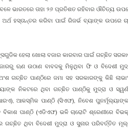
ବେଳେ ଭାରତରେ ତାହା ୨୬ ପ୍ରତିଶତ ରହିବାର ଔଚିତ୍ୟ ଉପ
ର୍ଥ ହସ୍ତାନ୍ତର କରିବା ପାଇଁ ରିଜର୍ଭ ବ୍ୟାଙ୍କ ଉପରେ ଚ
୍ସଗୁଡିକ ହେଲା ଖୋଲା ବଜାର କାରବାର ପାଇଁ ଗଚ୍ଛିତ ସରକା
ଜାରରୁ ଋଣ ଉଠାଣ ବାବଦକୁ ମିଳୁଥିବା ଫି ଓ ବିଦେଶୀ ମୁଦ୍
ଅଂଶ ଗଚ୍ଛିତ ପାଣ୍ଠିରେ ଜମା ସହ ସରକାରଙ୍କୁ କିଛି ଲାଭା
ାଙ୍କ ନିକଟରେ ଥିବା ଗଚ୍ଛିତ ପାଣ୍ଠିକୁ ମୁଦ୍ରା ଓ ସ୍ୱର୍ଣ
ଆରଏ), ଆକସ୍ମିକ ପାଣ୍ଠି (ସିଏଫ), ନିବେଶ ପୁନର୍ମୂଲ୍ୟାଙ୍
ିକାଶ ପାଣ୍ଠି (ଏଡିଏଫ) ଭଳି ଚାରୋଟି ଶ୍ରେଣୀରେ ବିଭକ
ଗଚ୍ଛିତ ଥିବା ବିଦେଶୀ ମୁଦ୍ରା ଓ ସୁନାର ପରିବ
ତ ମୂଲ
ର୍ତ୍ତି