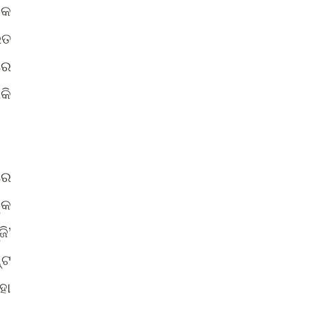
ଏକ
ିତ
ରେ
କି
ରେ
୍କ
’
ଜି
୍ଟ
ହା