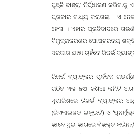
ପୁ
ଢା
’ ନିର୍ଦ୍ଧାରଣ କରିବାକ
ଞ୍ଜି
ଞ୍ଚା
ପ୍ରକାର ବାଧ୍ୟ କରାଗଲା । ଏ ନେଇ
ହେଲା । ଏହାର ପ୍ରତିବାଦରେ ଗଭର୍
ବିମୁଦ୍ରାକରଣର ପୋଷ୍ଟରବୟ ଶକ୍ତିକା
ସରକାର ଯାହା ଚାହିଁବେ ରିଜର୍ଭ ବ୍ୟ
ରିଜର୍ଭ ବ୍ୟାଙ୍କର ପୂର୍ବତନ ଗଭର
ଗଠିତ ଏକ ଛଅ ଜଣିଆ କମିଟି ଅଗଷ
ସୁପାରିଶରେ ରିଜର୍ଭ ବ୍ୟାଙ୍କର ଆର୍
(ରିଏଲାଇଜଡ ଇକୁଇଟି) ଓ ‘ପୁନର୍ମୂଲ
ଭାବେ ଦୁଇ ଭାଗରେ ବିଭକ୍ତ କରିଛନ୍