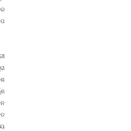
ରେ
ାପ
ରୀ
ରା
ଂଶ
୍ଣ
କନ
୍ତ
୍ୟ