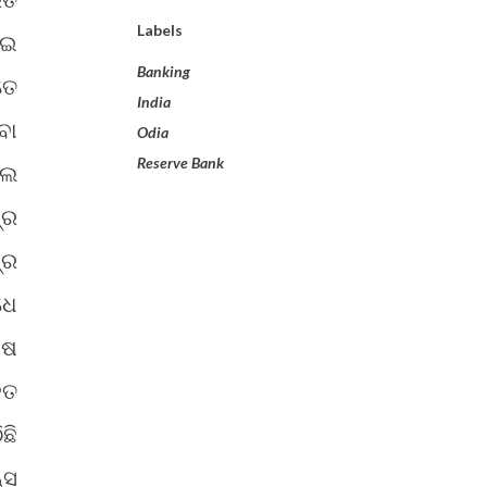
Labels
ୋଇ
Banking
ତେ
India
ବା
Odia
Reserve Bank
ଲେ
୍ର
୍ର
ଧେ
୍ଷ
ହତ
ଛି
୍ସ