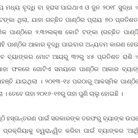
ମଧ୍ୟ ବୃଦ୍ଧି ବା ହ୍ରାସ ପାଇଥାଏ ଓ ଜୁନ ୨୦୧୮ ସୁଦ୍ଧା ଏ
ଙ୍କା ଥିଲା, ଯାହା ଗଚ୍ଛିତ ପାଣ୍ଠିର ପ୍ରାୟ ୭୦ ପ୍ରତିଶତ
କ ପାଣ୍ଠିରେ ୨.୩୨ଲକ୍ଷ କୋଟି ଟଙ୍କା (ଗଚ୍ଛିତ ପାଣ୍ଠ
। ଏହି ପାଣ୍ଠିର ଆକାର ବୃଦ୍ଧି ପାଇବାର ଅନ୍ୟତମ କାରଣ ହେଉ
ବେ ବ୍ୟାଙ୍କର ମୋଟ ଆୟରୁ ୩୨ରୁ ୪୫ ପ୍ରତିଶତ ରାଶି ଏ
 ଯାହା ଫଳରେ ଗୋଟିଏ ସମୟରେ ପାଣ୍ଠିର ଆକାର ବ୍ୟାଙ
ପହ
ଯାଇଥିଲା । ୨୦୧୩-୧୪ ପରଠାରୁ ଆକସ୍ମିକ ପାଣ୍ଠି
ଞ୍ଚି
 । ତେବେ ତାହା ୨୦୧୬-୧୭ରୁ ତାହା ପୁଣି ଚାଲୁ ହୋଇଛି ।
ଣ୍ଠି ହସ୍ତାନ୍ତରଣ ପାଇଁ ସରକାରଙ୍କ ତରଫରୁ ବ୍ୟାଙ୍କ ଉପ
୍ରକ୍ରିୟାକୁ ତ୍ୱରାନ୍ୱିତ କରିବା ପାଇଁ ବ୍ୟାଙ୍କର ‘ଆର୍ଥ