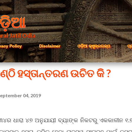
Skip to main content
ଡ଼ିଆ
ral Jatil Odia
vacy Policy
Disclaimer
ଓଡ଼ିଆ କ୍ଷୁଦ୍ରଗଳ୍ପ
ପ୍
ଣ୍ଠି ହସ୍ତାନ୍ତରଣ ଉଚିତ କିି ?
eptember 04, 2019
୩୪ର ଧାରା ୪୭ ଅନୁଯାୟୀ ବ୍ୟାଙ୍କ ନିକଟରୁ ଏକକାଳୀନ ୧.
ାରଙ୍କୁ ହସ୍ତାନ୍ତରିତ ହେବା ରାଜସ୍ୱ ସଂଗ୍ରହ ପାଇଁ କସ