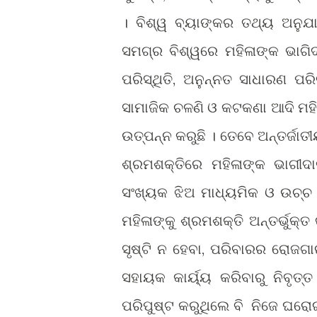
। ବିଶ୍ୱ ବ୍ୟାଙ୍କର ତଥ୍ୟ ଅନୁଯ
ସମଗ୍ର ବିଶ୍ୱରେ ମହିଳାଙ୍କ ଭାଗି
ପରିସ୍ଥିତି, ଅନୁନ୍ନତ ସାଧାରଣ ପରି
ସାମାଜିକ ଚଳଣି ଓ କଟକଣା ଆଦି ମହି
ଉତ୍ପନ୍ନ କରୁଛି । ତେବେ ଅନ୍ତର୍
ଶ୍ରମଶକ୍ତିରେ ମହିଳାଙ୍କ ଭାଗୀଦ
ସଂଖ୍ୟକ ଝିଅ ମାଧ୍ୟମିକ ଓ ଉଚ୍ଚ 
ମହିଳାଙ୍କୁ ଶ୍ରମଶକ୍ତି ଅନ୍ତର୍ଭୁକ
ସୃଷ୍ଟି ନ ହେବା, ପରିବାରର ରୋଜଗା
ସହାୟକ କାର୍ୟ୍ୟ କରିବାରୁ ନିବୃତ୍ତ
ପରିପୁଷ୍ଟ କରୁଥିଲେ ବି ନିଜେ ଘରୋଇ