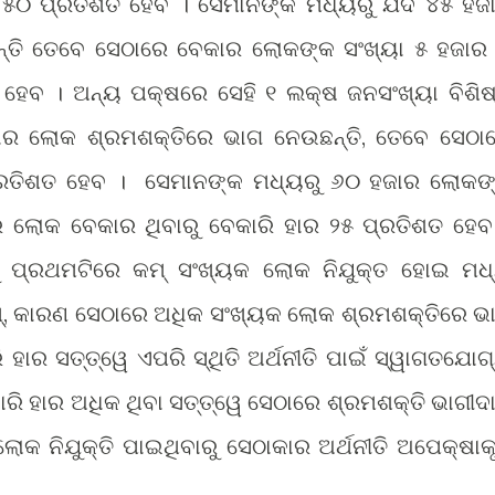
ର ୫୦ ପ୍ରତିଶତ ହେବ । ସେମାନଙ୍କ ମଧ୍ୟରୁ ଯଦି ୪୫ ହଜ
ାନ୍ତି ତେବେ ସେଠାରେ ବେକାର ଲୋକଙ୍କ ସଂଖ୍ୟା ୫ ହଜାର
 ହେବ । ଅନ୍ୟ ପକ୍ଷରେ ସେହି ୧ ଲକ୍ଷ ଜନସଂଖ୍ୟା ବିଶିଷ
ାର ଲୋକ ଶ୍ରମଶକ୍ତିରେ ଭାଗ ନେଉଛନ୍ତି, ତେବେ ସେଠା
ପ୍ରତିଶତ ହେବ । ସେମାନଙ୍କ ମଧ୍ୟରୁ ୬୦ ହଜାର ଲୋକଙ୍
ହଜାର ଲୋକ ବେକାର ଥିବାରୁ ବେକାରି ହାର ୨୫ ପ୍ରତିଶତ ହେବ
ୁ ପ୍ରଥମଟିରେ କମ୍ ସଂଖ୍ୟକ ଲୋକ ନିଯୁକ୍ତ ହୋଇ ମଧ
୍, କାରଣ ସେଠାରେ ଅଧିକ ସଂଖ୍ୟକ ଲୋକ ଶ୍ରମଶକ୍ତିରେ ଭ
ାରି ହାର ସତ୍ତ୍ୱେ ଏପରି ସ୍ଥିତି ଅର୍ଥନୀତି ପାଇଁ ସ୍ୱାଗତଯୋଗ
କାରି ହାର ଅଧିକ ଥିବା ସତ୍ତ୍ୱେ ସେଠାରେ ଶ୍ରମଶକ୍ତି ଭାଗୀଦା
କ ନିଯୁକ୍ତି ପାଇଥିବାରୁ ସେଠାକାର ଅର୍ଥନୀତି ଅପେକ୍ଷାକ