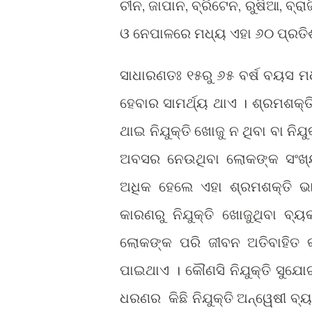
ଚୀନ, ଜାପାନ, ବ୍ରିଟେନ, ରୁଷିଆ, ବ୍
ଓ ନେପାଳରେ ମଧ୍ୟ ଏହା ୬୦ ପ୍ରତିଶ
ସାଧାରଣତଃ ୧୫ରୁ ୬୫ ବର୍ଷ ବୟସ ମଧ
ହେବାର ସାମର୍ଥ୍ୟ ଥାଏ । ଶ୍ରମଶକ୍ତ
ଥାଇ ନିଯୁକ୍ତି ଖୋଜୁ ନ ଥିବା ବା ନି
ଅବସର ନେଉଥିବା ଲୋକଙ୍କ ସଂଖ୍ୟ
ଅଧିକ ହେଲେ ଏହା ଶ୍ରମଶକ୍ତି ଭା
କାରଣରୁ ନିଯୁକ୍ତି ଖୋଜୁଥିବା ବ୍
ଲୋକଙ୍କ ପରି ଜୀବନ ଅତିବାହିତ କର
ପାଇଥାଏ । କୌଣସି ନିଯୁକ୍ତି ସୁଯୋଗ
ଧରଣର କିଛି ନିଯୁକ୍ତି ଅନ୍ୱେଷୀ ବ୍ୟ