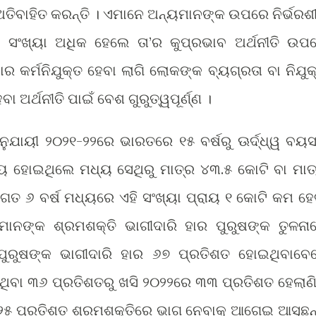
ତିବାହିତ କରନ୍ତି । ଏମାନେ ଅନ୍ୟମାନଙ୍କ ଉପରେ ନିର୍ଭରଶ
ସଂଖ୍ୟା ଅଧିକ ହେଲେ ତା’ର କୁପ୍ରଭାବ ଅର୍ଥନୀତି ଉପ
ାର କର୍ମନିଯୁକ୍ତ ହେବା ଲାଗି ଲୋକଙ୍କ ବ୍ୟଗ୍ରତା ବା ନିଯୁକ୍
େବା ଅର୍ଥନୀତି ପାଇଁ ବେଶ ଗୁରୁତ୍ୱପୂର୍ଣ୍ଣ ।
ନୁଯାୟୀ ୨୦୨୧-୨୨ରେ ଭାରତରେ ୧୫ ବର୍ଷରୁ ଊର୍ଦ୍ଧ୍ୱ ବୟ
ଗ୍ୟ ହୋଇଥିଲେ ମଧ୍ୟ ସେଥିରୁ ମାତ୍ର ୪୩.୫ କୋଟି ବା ମାତ
। ଗତ ୬ ବର୍ଷ ମଧ୍ୟରେ ଏହି ସଂଖ୍ୟା ପ୍ରାୟ ୧ କୋଟି କମ ହେ
ାମାନଙ୍କ ଶ୍ରମଶକ୍ତି ଭାଗୀଦାରି ହାର ପୁରୁଷଙ୍କ ତୁଳନା
ପୁରୁଷଙ୍କ ଭାଗୀଦାରି ହାର ୬୭ ପ୍ରତିଶତ ହୋଇଥିବାବେ
 ଥିବା ୩୬ ପ୍ରତିଶତରୁ ଖସି ୨୦୨୨ରେ ୩୩ ପ୍ରତିଶତ ହେଲାଣି
ର ୨୫ ପ୍ରତିଶତ ଶ୍ରମଶକ୍ତିରେ ଭାଗ ନେବାକୁ ଆଗେଇ ଆସୁଛନ୍