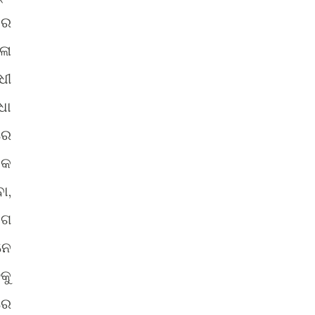
ାର
ଳା
ଧୀ
ଧା
ରେ
ିକ
ା,
ୋଗ
ନେ
କୁ
ରେ