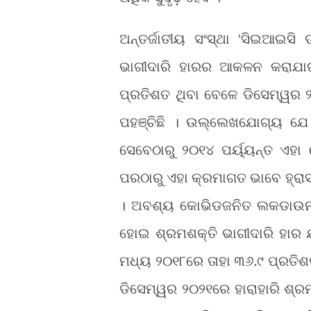
ଅନ୍ତର୍ଜାତୀୟ ସଂସ୍ଥା ‘ସିଇଆଇସ
ଭାଗୀଦାରି ହାରର ଆକଳନ କରାଯା
ପ୍ରତିଶତ ଥିବା ବେଳେ ଡିସେମ୍ୱର ୨
ପହଞ୍ଚିଛି । ଉଲ୍ଲେଖଯୋଗ୍ୟ ଯେ 
ସେବେଠାରୁ ୨୦୧୪ ପର୍ୟ୍ୟନ୍ତ ଏହ
ପରଠାରୁ ଏହା କ୍ରମାଗତ ଭାବେ ହ୍ରାସ
। ଅବଶ୍ୟ କୋଭିଡଜନିତ ଲକଡାଉନ ଓ 
ହୋଇ ଶ୍ରମଶକ୍ତି ଭାଗୀଦାରି ହାର 
ମଧ୍ୟ ୨୦୧୮ରେ ତାହା ୩୬.୯ ପ୍ରତିଶତ
ଡିସେମ୍ୱର ୨୦୨୧ରେ ହାରାହାରି ଶ୍ର