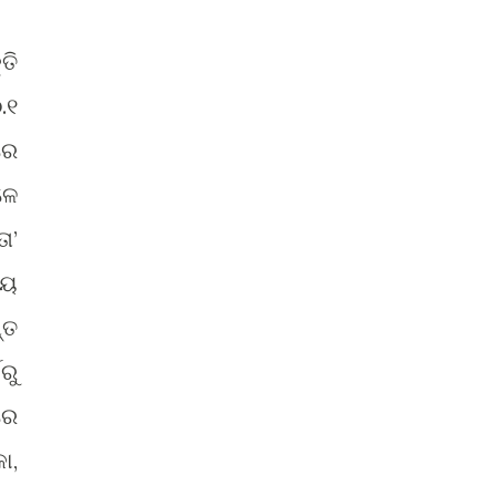
ତି
.୧
ରେ
ଳେ
ା’
ଷୟ
୍ତ
ରୁ
ରେ
ା,