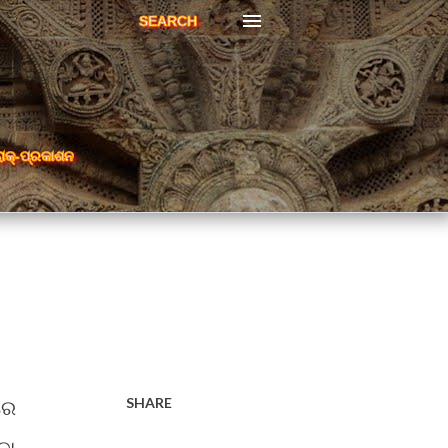
SEARCH
ରାକ୍-ପ୍ରକାଶନ
SHARE
ରେ
ବା