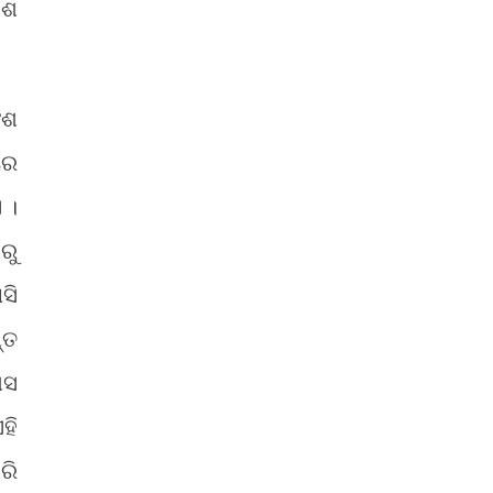
େଶ
ଂଶ
ରେ
 ।
ରୁ
ସି
୍ତ
ାସ
ହି
ରି