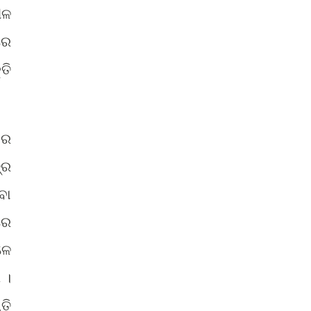
ୀଳ
ରେ
ତି
ସର
୍ର
ବା
ରେ
ଳେ
 ।
ତି