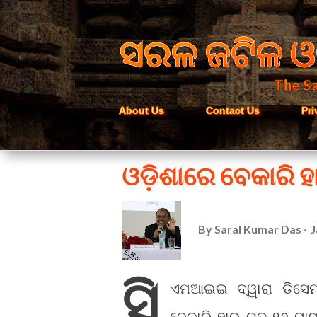
ସରଳ ଜଟିଳ ଓ
The Sa
About Us
Contact Us
Pri
ଓଡ଼ିଶାରେ ବେକାରି ହା
By
Saral Kumar Das
J
ସି
ଏମଆଇଇ ଦ୍ୱାରା ଡିସେମ
ବେକାରି ହାର ଗତ ୧୬ ମାସ