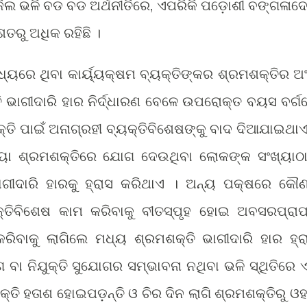
ରାଜିଲ ଭଳି ବଡ ବଡ ଅର୍ଥନୀତିରେ, ଏପରିକି ପଡ଼ୋଶୀ ବଙ୍ଗଳାଦ
ତରୁ ଅଧିକ ରହିଛି ।
୍ୟରେ ଥିବା କାର୍ୟ୍ୟକ୍ଷମ ବ୍ୟକ୍ତିଙ୍କର ଶ୍ରମଶକ୍ତିର ଅ
ି ଭାଗୀଦାରି ହାର ନିର୍ଦ୍ଧାରଣ ବେଳେ ଉପରୋକ୍ତ ବୟସ ବର୍ଗ
ଯୁକ୍ତି ପାଇଁ ଅନାଗ୍ରହୀ ବ୍ୟକ୍ତିବିଶେଷଙ୍କୁ ବାଦ ଦିଆଯାଇଥାଏ
ା ଶ୍ରମଶକ୍ତିରେ ଯୋଗ ଦେଉଥିବା ଲୋକଙ୍କ ସଂଖ୍ୟାଠା
ଗୀଦାରି ହାରକୁ ହ୍ରାସ କରିଥାଏ । ଅନ୍ୟ ପକ୍ଷରେ କୌଣ
ୟକ୍ତିବିଶେଷ କାମ କରିବାକୁ ବୀତସ୍ପୃହ ହୋଇ ଅବସରପ୍ରାପ
ିବାକୁ ଲାଗିଲେ ମଧ୍ୟ ଶ୍ରମଶକ୍ତି ଭାଗୀଦାରି ହାର ହ୍ର
 ବା ନିଯୁକ୍ତି ସୁଯୋଗର ସମ୍ଭାବନା ନଥିବା ଭଳି ସ୍ଥିତିରେ ଏ
କ୍ତି ହତାଶ ହୋଇପଡ଼ନ୍ତି ଓ ଚିର ଦିନ ଲାଗି ଶ୍ରମଶକ୍ତିରୁ ଓହ