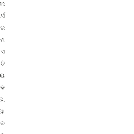
ଲେ
୍ସ
ିର
ବା
ିଏ
ତି
୍ୟ
ୟକ
େ,
ୟା
ରେ