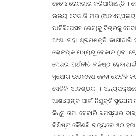
ହେଲେ ରୋଜଗାର କରିପାରିଛନ୍ତି । ବେ
ଉଭୟ ବେକାରି ହାର (ଅନଏମ୍ପ୍ଲୟମ
ପାର୍ଟିସିପେସନ ରେଟ)କୁ ବିଚାରକୁ ନ
ଅଂଶ, ତାହା ଶ୍ରମଶକ୍ତି ଭାଗୀଦାରି 
ଲୋକଙ୍କ ମଧ୍ୟରୁ ବେକାର ଥିବା ଲୋକ
ଦେଶର ଅର୍ଥନୀତି ବଳିଷ୍ଠ ହେବାପା
ସୁଯୋଗ ଉପଲବ୍ଧ ହେବା ଯେତିକି ଜର
ସେତିକି ଆବଶ୍ୟକ । ଅନ୍ୟପକ୍ଷରେ
ଆଶାୟୀଙ୍କ ପାଇଁ ନିଯୁକ୍ତି ସୁଯୋ
କିନ୍ତୁ ତାହା ବେକାରି ସମସ୍ୟାର ବା
ବିଶିଷ୍ଟ କୌଣସି ରାଜ୍ୟରେ ୫୦ ହ