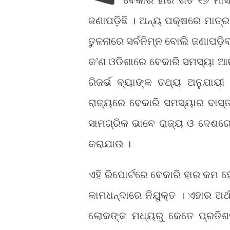
ଜଣାପଡ଼ିଛି । ଅନ୍ୟ ପକ୍ଷରେ ମାତ୍
ତୁଳନାରେ ସର୍ବନିମ୍ନ ବୋଲି ଜଣାପଡ
କ’ଣ ଓଡିଶାରେ ବେକାରି ସମସ୍ୟା ଆ
ରିଜର୍ଭ ବ୍ୟାଙ୍କ ତଥ୍ୟ ଅନୁଯାୟୀ
ରାଜ୍ୟରେ ବେକାରି ସମସ୍ୟାର ବାସ୍ତବ
ସାମଗ୍ରିକ ଭାବେ ରାଜ୍ୟ ଓ ଦେଶରେ 
କରାଯାଉ ।
ଏହି ରିପୋର୍ଟରେ ବେକାରି ହାର କମ ହେ
କାମଧନ୍ଦାରେ ନିଯୁକ୍ତ । ଏହାର ଅର୍ଥ
ଲୋକଙ୍କ ମଧ୍ୟରୁ କେତେ ପ୍ରତିଶତ 