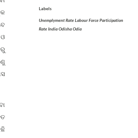
Labels
୍କ
Unemplyment Rate Labour Force Participation
ବେ
Rate India Odisha Odia
 ଓ
ରୁ
ଣୁ
ାସ
ବା
ୁତ
ଛି