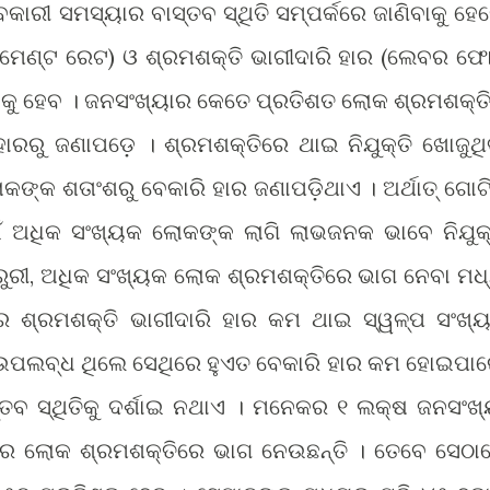
କାରୀ ସମସ୍ୟାର ବାସ୍ତବ ସ୍ଥିତି ସମ୍ପର୍କରେ ଜାଣିବାକୁ ହେ
େଣ୍ଟ ରେଟ) ଓ ଶ୍ରମଶକ୍ତି ଭାଗୀଦାରି ହାର (ଲେବର ଫୋର
େବାକୁ ହେବ । ଜନସଂଖ୍ୟାର କେତେ ପ୍ରତିଶତ ଲୋକ ଶ୍ରମଶକ୍ତ
ହାରରୁ ଜଣାପଡ଼େ । ଶ୍ରମଶକ୍ତିରେ ଥାଇ ନିଯୁକ୍ତି ଖୋଜୁଥି
ଙ୍କ ଶତାଂଶରୁ ବେକାରି ହାର ଜଣାପଡ଼ିଥାଏ । ଅର୍ଥାତ୍ ଗୋଟ
ଇଁ ଅଧିକ ସଂଖ୍ୟକ ଲୋକଙ୍କ ଲାଗି ଲାଭଜନକ ଭାବେ ନିଯୁକ୍
ୁରୀ, ଅଧିକ ସଂଖ୍ୟକ ଲୋକ ଶ୍ରମଶକ୍ତିରେ ଭାଗ ନେବା ମଧ
 ଶ୍ରମଶକ୍ତି ଭାଗୀଦାରି ହାର କମ ଥାଇ ସ୍ୱଳ୍ପ ସଂଖ୍
ଗ ଉପଲବ୍ଧ ଥିଲେ ସେଥିରେ ହୁଏତ ବେକାରି ହାର କମ ହୋଇପାର
ସ୍ତବ ସ୍ଥିତିକୁ ଦର୍ଶାଇ ନଥାଏ । ମନେକର ୧ ଲକ୍ଷ ଜନସଂଖ୍
ଜାର ଲୋକ ଶ୍ରମଶକ୍ତିରେ ଭାଗ ନେଉଛନ୍ତି । ତେବେ ସେଠା