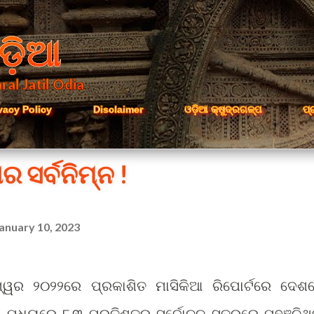
Skip to main content
ଡ଼ିଆ
ral Jatil Odia
vacy Policy
Disclaimer
ଓଡ଼ିଆ କ୍ଷୁଦ୍ରଗଳ୍ପ
ପ୍
ର ସର୍ବନିମ୍ନ !
anuary 10, 2023
୍ୱର ୨୦୨୨ରେ ପ୍ରକାଶିତ ମାସିକିଆ ରିପୋର୍ଟରେ ଦେଶ
 ମଧ୍ୟରେ ୮.୩ ପ୍ରତିଶତର ସର୍ବୋଚ୍ଚ ସ୍ତରରେ ପହଞ୍ଚିଥି