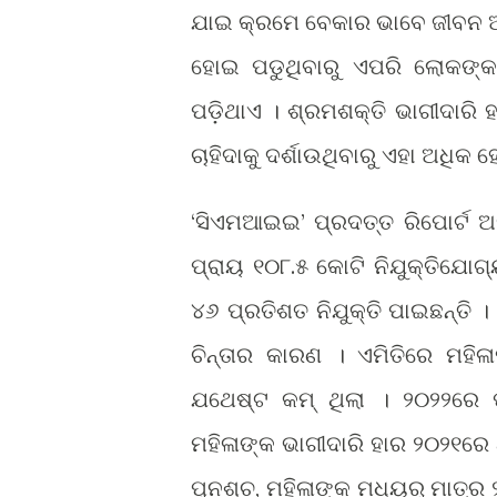
ଯାଇ କ୍ରମେ ବେକାର ଭାବେ ଜୀବନ ଅ
ହୋଇ ପଡୁଥିବାରୁ ଏପରି ଲୋକଙ୍କ 
ପଡ଼ିଥାଏ । ଶ୍ରମଶକ୍ତି ଭାଗୀଦାରି ହ
ଚାହିଦାକୁ ଦର୍ଶାଉଥିବାରୁ ଏହା ଅଧିକ ହ
‘ସିଏମଆଇଇ’ ପ୍ରଦତ୍ତ ରିପୋର୍ଟ ଅ
ପ୍ରାୟ ୧୦୮.୫ କୋଟି ନିଯୁକ୍ତିଯୋ
୪୬ ପ୍ରତିଶତ ନିଯୁକ୍ତି ପାଇଛନ୍ତି 
ଚିନ୍ତାର କାରଣ । ଏମିତିରେ ମହିଳ
ଯଥେଷ୍ଟ କମ୍ ଥିଲା । ୨୦୨୨ରେ 
ମହିଳାଙ୍କ ଭାଗୀଦାରି ହାର ୨୦୨୧ରେ
ପୁନଶ୍ଚ, ମହିଳାଙ୍କ ମଧ୍ୟରୁ ମାତ୍