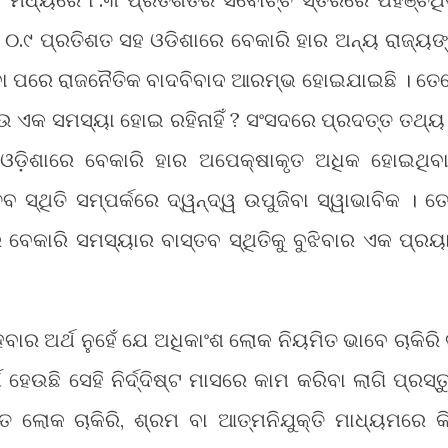
ର ୦.୯ ପ୍ରତିଶତ ସହ ଓଡିଶାରେ ବେକାରି ହାର ଅନ୍ୟ ରାଜ୍ୟଙ
଼ିବା ପରେ ରାଜନୈତିକ ବାଦବିବାଦ ଆରମ୍ଭ ହୋଇଯାଇଛି । ତେ
ଉ ଏକ ସମସ୍ୟା ହୋଇ ରହିନାହିଁ ? ସଂସଦରେ ପ୍ରଦତ୍ତ ତଥ୍ୟ
 ଓଡ଼ିଶାରେ ବେକାରି ହାର ଅପେକ୍ଷାକୃତ ଅଧିକ ହୋଇଥିବା
 ସ୍ଥିତି ସମ୍ପର୍କରେ ଦ୍ୱନ୍ଦ୍ୱ ଉପୁଜିବା ସ୍ୱାଭାବିକ । ତେ
ବେକାରି ସମସ୍ୟାର ବାସ୍ତବ ସ୍ଥିତିକୁ ବୁଝିବାର ଏକ ପ୍ରୟ
ବାର ଅର୍ଥ ନୁହେଁ ଯେ ଅଧିକାଂଶ ଲୋକ ନିୟମିତ ଭାବେ ଚାକିରି 
 ହେଉଛି ସେହି ନିର୍ଦ୍ଦିଷ୍ଟ ମାସରେ କାମ କରିବା ଲାଗି ପ୍ରସ୍ତ
ଲୋକ ଚାକିରି, ଶ୍ରମ ବା ଆତ୍ମନିଯୁକ୍ତି ମାଧ୍ୟମରେ କି