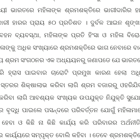
ାୟୀ ଭାରତରେ ମହିଳାଙ୍କ ଶ୍ରମଶକ୍ତିରେ ଭାଗୀଦାରିର ହ
ଦାରୀ ହାରର ପ୍ରାୟ ୫୦ ପ୍ରତିଶତ । ଦୁର୍ବଳ ଆଇନ ଶୃଙ୍ଖ
ବହନ ବ୍ୟବସ୍ଥା, ମହିଳାଙ୍କ ପ୍ରତି ହିଂସା ଓ ମହିଳା ବିରୋ
ଳାଙ୍କୁ ଅଧିକ ସଂଖ୍ୟାରେ ଶ୍ରମଶକ୍ତିରେ ଭାଗ ନେବାରେ ବା
ଜାତୀୟ ଶ୍ରମ ସଂଗଠନର ଏକ ଅଧ୍ୟୟନରୁ ଜଣାପଡେ ଯେ ଭାରତ
ାରି ହ୍ରାସ ପାଇବାର ଚାରୋଟି ପ୍ରମୁଖ କାରଣ ହେଲା ଅଧ
ସ୍ତରର ଶିକ୍ଷାଲାଭ କରିବା ଲାଗି ଶ୍ରମ ବଜାରରୁ ଓହରିଯିବ
୍ତ କରିବା ଲାଗି ଆବଶ୍ୟକ ସଂଖ୍ୟକ ଉପଯୁକ୍ତ ନିଯୁକ୍ତି ସୁଯ
ର ବୃଦ୍ଧି ପାଇଲେ ପସନ୍ଦରେ ପରିବର୍ତ୍ତନ ଯୋଗୁଁ ମହିଳାମା
 ହେବା ଓ କିଛି ନା କିଛି କାର୍ଯ୍ୟ କରି ପରିବାରର ଅର୍ଥନୀତି
 କାର୍ୟ୍ୟରେ ସମ୍ପୃକ୍ତ ବୋଲି କହିବା । ତେବେ ଶ୍ରମଶକ୍ତି