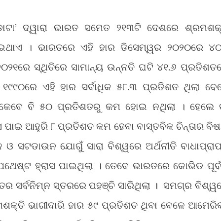
ି ଡାଟା’ ଦ୍ୱାରା ଭାରତ ସମେତ ୨୧୩ଟି ଦେଶରେ ଶ୍ରମଶକ୍
ଇଥାଏ । ଭାରତରେ ଏହି ହାର ଡିସେମ୍ୱର ୨୦୨୦ରେ ୪୦
୦୨୧ରେ ସ୍ଥିତିରେ ସାମାନ୍ୟ ଉନ୍ନତି ଘଟି ୪୧.୬ ପ୍ରତିଶତ
୧୯୯୦ରେ ଏହି ହାର ସର୍ବାଧିକ ୫୮.୩ ପ୍ରତିଶତ ଥିଲା ବେ
ା କେବେ ବି ୫୦ ପ୍ରତିଶତରୁ କମ ହୋଇ ନଥିଲା । ହେଲେ ତ
 ପାଇ ଆହୁରି ୮ ପ୍ରତିଶତ କମ ହେବା ବାସ୍ତବିକ ଚିନ୍ତାର ବି
ସଟଡାଉନ ଯୋଗୁଁ ସାରା ବିଶ୍ୱରେ ଅର୍ଥନୀତି ବାଧାପ୍ରାପ
ଯଥେଷ୍ଟ ହ୍ରାସ ପାଇଥିଲା । ତେବେ ଭାରତରେ କୋଭିଡ ପୂର୍ବ
ର ସର୍ବନିମ୍ନ ସ୍ତରରେ ପହଞ୍ଚି ସାରିଥିଲା । ସମଗ୍ର ବିଶ୍ୱ
ମଶକ୍ତି ଭାଗୀଦାରି ହାର ୫୯ ପ୍ରତିଶତ ଥିବା ବେଳେ ଆମେରିକ