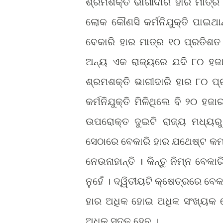
ଶ୍ରମଶକ୍ତି ଭାଗୀଦାରି ହାର ମାତ୍
ଲୋକ କୌଣସି କର୍ମନିଯୁକ୍ତି ପାଇଥ
ବେକାରି ହାର ମାତ୍ର ୧୦ ପ୍ରତିଶତ
ଅନ୍ୟ ଏକ ରାଜ୍ୟରେ ଯଦି ୮୦ ହଜ
ଶ୍ରମଶକ୍ତି ଭାଗୀଦାରି ହାର ୮୦ 
କର୍ମନିଯୁକ୍ତି ମିଳିଥିଲେ ବି ୨୦ 
ଉପରୋକ୍ତ ଦୁଇଟି ରାଜ୍ୟ ମଧ୍ୟର
ସେଠାରେ ବେକାରି ହାର ଯଥେଷ୍ଟ କମ
ନେଉନାହାନ୍ତି । କିନ୍ତୁ ନିମ୍ନ ବେକ
ନୁହେଁ । ଦ୍ୱିତୀୟଟି କ୍ଷେତ୍ରରେ ବେ
ହାର ଅଧିକ ହୋଇ ଅଧିକ ସଂଖ୍ୟକ ଲୋ
ଅଧିକ ସୁଦୃଢ଼ ହେବ ।