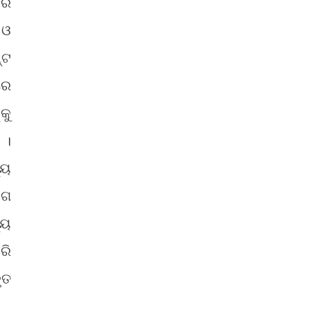
ାର
 ଓ
୍ଟ
ରେ
କୁ
 ।
୍ୟ
ାଗ
୍ୟ
ରି
ୃତ