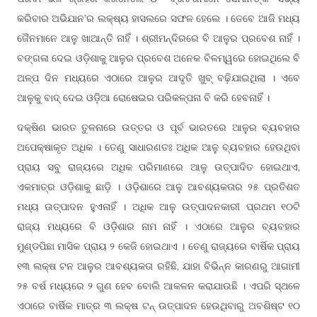
କରିବାର ଅଭିଯାନ’ର ଲକ୍ଷ୍ୟ ହାସଲରେ ସଫଳ ହେଲେ । ତେବେ ଆଜି ମଧ୍ୟ
ଜୈନମାନେ ଆଳୁ ଖାଆନ୍ତି ନାହିଁ । ଶ୍ରୀମନ୍ଦିରରେ ବି ଆଳୁର ପ୍ରବେଶ ନାହିଁ ।
ବଙ୍ଗଳା ଦେଇ ଓଡ଼ିଶାକୁ ଆଳୁର ପ୍ରବେଶ ଅନେକ ବିଳମ୍ୱରେ ହୋଇଥିଲେ ବି
ଅଳ୍ପ ଦିନ ମଧ୍ୟରେ ଏଠାରେ ଆଳୁର ଆଦୃତି ଖୁବ୍ ବଢ଼ିଯାଇଥିଲା । ଏବେ
ଆଳୁକୁ ବାଦ୍ ଦେଇ ଓଡ଼ିଆ ରୋଷେଇର ପରିକଳ୍ପନା ବି କରି ହେବନାହିଁ ।
ଦକ୍ଷିଣ ଭାରତ ତୁଳନାରେ ଉତ୍ତର ଓ ପୂର୍ବ ଭାରତରେ ଆଳୁର ବ୍ୟବହାର
ଅପେକ୍ଷାକୃତ ଅଧିକ । ତେଣୁ ସାଧାରଣତଃ ଅଧିକ ଆଳୁ ବ୍ୟବହାର ହେଉଥିବା
ପ୍ରାୟ ସବୁ ରାଜ୍ୟରେ ଅଧିକ ପରିମାଣରେ ଆଳୁ ଉତ୍ପାଦିତ ହୋଇଥାଏ,
ଏକମାତ୍ର ଓଡ଼ିଶାକୁ ଛାଡ଼ି । ଓଡ଼ିଶାରେ ଆଳୁ ଆବଶ୍ୟକତାର ୨୫ ପ୍ରତିଶତ
ମଧ୍ୟ ଉତ୍ପାଦନ ହୁଏନାହିଁ । ଅଧିକ ଆଳୁ ଉତ୍ପାଦନକାରୀ ପ୍ରଥମ ୧୦ଟି
ରାଜ୍ୟ ମଧ୍ୟରେ ବି ଓଡ଼ିଶାର ନାମ ନାହିଁ । ଏଠାରେ ଆଳୁର ବ୍ୟବହାର
ମୁଣ୍ଡପିଛା ମାସିକ ପ୍ରାୟ ୨ କେଜି ହୋଇଥାଏ । ତେଣୁ ରାଜ୍ୟରେ ବାର୍ଷିକ ପ୍ରାୟ
୧୩ ଲକ୍ଷ ଟନ ଆଳୁର ଆବଶ୍ୟକତା ରହିଛି, ଯାହା ବିଭିନ୍ନ କାରଣରୁ ଆଗାମୀ
୨୫ ବର୍ଷ ମଧ୍ୟରେ ୨ ଗୁଣ ହେବ ବୋଲି ଆକଳନ କରାଯାଉଛି । ଏପରି ସ୍ଥଳେ
ଏଠାରେ ବାର୍ଷିକ ମାତ୍ର ୩ ଲକ୍ଷ ଟନ୍ ଉତ୍ପାଦନ ହେଉଥିବାରୁ ଅବଶିଷ୍ଟ ୧୦