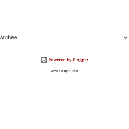
P
Archive
o
s
t
a
Powered by Blogger
C
o
www.saraljatil.com
m
m
e
n
t