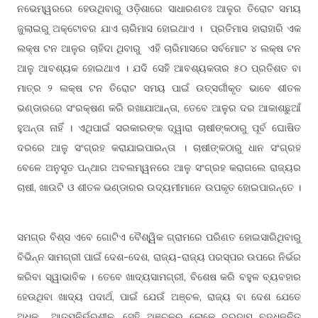
ନଭେମ୍ୱରରେ ହେଉଥିବାରୁ ଓଡ଼ିଶାରେ ସାଧାରଣତଃ ଆଳୁର ତିରୋଟ ସମୟ
ଜୁଲାଇରୁ ଅକ୍ଟୋବର ଯାଏ ଚାରିମାସ ହୋଇଥାଏ । ପ୍ରତିମାସ ହାରାହାରି ଏକ
ଲକ୍ଷ ଟନ ଆଳୁର ଚାହିଦା ଥିବାରୁ ଏହି ଚାରିମାସରେ ସର୍ବମୋଟ ୪ ଲକ୍ଷ ଟନ
ଆଳୁ ଆବଶ୍ୟକ ହୋଇଥାଏ । ଯଦି ସେହି ଆବଶ୍ୟକତାର ୫୦ ପ୍ରତିଶତ ବା
ମାତ୍ର ୨ ଲକ୍ଷ ଟନ ତିରୋଟ ସମୟ ପାଇଁ ଉତ୍ସର୍ଗୀକୃତ ଭାବେ ଶୀତଳ
ଭଣ୍ଡାରରେ ସଂରକ୍ଷଣ କରି ରଖାଯାଆନ୍ତା, ତେବେ ଆଳୁର ଦର ଆକାଶଛୁଆଁ
ହୁଅନ୍ତା ନାହିଁ । ଏଥିପାଇଁ ସରକାରଙ୍କ ଦ୍ୱାରା ଚାଷୀଙ୍କଠାରୁ ପୂର୍ବ ଘୋଷିତ
ଦରରେ ଆଳୁ ସଂଗ୍ରହ କରାଯାଇପାରନ୍ତା । ଚାଷୀଙ୍କଠାରୁ ଧାନ ସଂଗ୍ରହ
ବେଳେ ଅନୁସୃତ ପନ୍ଥାର ଅବଲମ୍ୱନରେ ଆଳୁ ସଂଗ୍ରହ କରାଗଲେ ରାଜ୍ୟର
ଚାଷୀ, ଖାଉଟି ଓ ଶୀତଳ ଭଣ୍ଡାରର ଉଦ୍ୟମୀମାନେ ଉପକୃତ ହୋଇପାରନ୍ତେ ।
ସମଗ୍ର ବିଶ୍ସ ଏବେ ଗୋଟିଏ ବୈଶ୍ୱିକ ଗ୍ରାମରେ ପରିଣତ ହୋଇସାରିଥିବାରୁ
ବିଭିନ୍ନ ସାମଗ୍ରୀ ପାଇଁ ଦେଶ-ଦେଶ, ରାଜ୍ୟ-ରାଜ୍ୟ ପରସ୍ପର ଉପରେ ନିର୍ଭର
କରିବା ସ୍ୱାଭାବିକ । ତେବେ ଖାଦ୍ୟସାମଗ୍ରୀ, ବିଶେଷ କରି ବହୁଳ ବ୍ୟବହାର
ହେଉଥିବା ଖାଦ୍ୟ ପଦାର୍ଥ, ପାଇଁ ଯେଉଁ ଅଞ୍ଚଳ, ରାଜ୍ୟ ବା ଦେଶ ଯେତେ
ଅଧିକ ଆତ୍ମନିର୍ଭରଶୀଳ, ସେହି ଅଞ୍ଚଳର ଲୋକେ ଦରଦାମ ବୃଦ୍ଧିଜନିତ