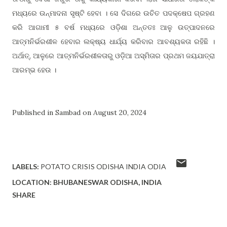
ମଧ୍ୟରେ ଉନ୍ମାଦନା ସୃଷ୍ଟି ହେବା । ସେ ଦିଗରେ ଉଚିତ ପଦକ୍ଷେପ ଗ୍ରହଣ
କରି ଆଗାମୀ ୫ ବର୍ଷ ମଧ୍ୟରେ ଓଡ଼ିଶା ଅନ୍ତତଃ ଆଳୁ ଉତ୍ପାଦନରେ
ଆତ୍ମନିର୍ଭରଶୀଳ ହେବାର ଲକ୍ଷ୍ୟ ଧାର୍ଯ୍ୟ କରିବାର ଆବଶ୍ୟକତା ରହିଛି ।
ଅର୍ଥାତ୍, ଆଳୁରେ ଆତ୍ମନିର୍ଭରଶୀଳତାରୁ ଓଡ଼ିଆ ଅସ୍ମିତାର ପ୍ରଥମ ଜୟଯାତ୍ରା
ଆରମ୍ଭ ହେଉ ।
Published in Sambad on August 20, 2024
LABELS:
POTATO CRISIS ODISHA INDIA ODIA
LOCATION: BHUBANESWAR
ODISHA, INDIA
SHARE