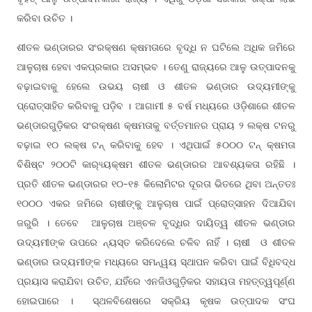
କରିବା ଉଚିତ ।
ଶୀତଳ ଭଣ୍ଡାରର ସଂରକ୍ଷଣ କ୍ଷମତାରେ ବୃଦ୍ଧି ନ ଘଟିଲେ ଅଧିକ ଜମିରେ
ଆଳୁଚାଷ ହେବା ଏକପ୍ରକାର ଅସମ୍ଭବ । ତେଣୁ ରାଜ୍ୟରେ ଆଳୁ ଉତ୍ପାଦନକୁ
ବଢ଼ାଇବାକୁ ହେଲେ ଉଭୟ ଚାଷୀ ଓ ଶୀତଳ ଭଣ୍ଡାର ଉଦ୍ୟମୀଙ୍କୁ
ପ୍ରୋତ୍ସାହିତ କରିବାକୁ ପଡ଼ିବ । ଆଗାମୀ ୫ ବର୍ଷ ମଧ୍ୟରେ ଓଡ଼ିଶାରେ ଶୀତଳ
ଭଣ୍ଡାରଗୁଡ଼ିକର ସଂରକ୍ଷଣ କ୍ଷମତାକୁ ବର୍ତ୍ତମାନର ପ୍ରାୟ ୨ ଲକ୍ଷ ଟନରୁ
ବଢ଼ାଇ ୧୦ ଲକ୍ଷ ଟନ୍ କରିବାକୁ ହେବ । ଏଥିପାଇଁ ୫୦୦୦ ଟନ୍ କ୍ଷମତା
ବିଶିଷ୍ଟ ୨୦୦ଟି କାର‌୍ୟ୍ୟକ୍ଷମ ଶୀତଳ ଭଣ୍ଡାରର ଆବଶ୍ୟକତା ରହିଛି ।
ପ୍ରତି ଶୀତଳ ଭଣ୍ଡାରର ୧୦-୧୫ କିଲୋମିଟର ଦୂରତା ଭିତରେ ଥିବା ଅନ୍ତତଃ
୧୦୦୦ ଏକର ଜମିରେ ଚାଷୀଙ୍କୁ ଆଳୁଚାଷ ପାଇଁ ପ୍ରୋତ୍ସାହନ ଦିଆଯିବା
ଜରୁରି । ତେବେ ଆଳୁଚାଷ ଅଞ୍ଚଳ ବୃଦ୍ଧିର ଦାୟିତ୍ୱ ଶୀତଳ ଭଣ୍ଡାର
ଉଦ୍ୟମୀଙ୍କ ଉପରେ ନ୍ୟସ୍ତ କରିଦେଲେ ଚଳିବ ନାହିଁ । ଚାଷୀ ଓ ଶୀତଳ
ଭଣ୍ଡାର ଉଦ୍ୟମୀଙ୍କ ମଧ୍ୟରେ ସମନ୍ୱୟ ସ୍ଥାପନ କରିବା ପାଇଁ ବିଧିବଦ୍ଧ
ପ୍ରୟାସ କରାଯିବା ଉଚିତ, ଯହିଁରେ ଏନଜିଓଗୁଡ଼ିକର ସହାୟତା ମହତ୍ତ୍ୱପୂର୍ଣ୍ଣ
ହୋଇପାରେ । ସ୍ଥଳବିଶେଷରେ ସକ୍ରିୟ କୃଷକ ଉତ୍ପାଦକ ସଂଘ