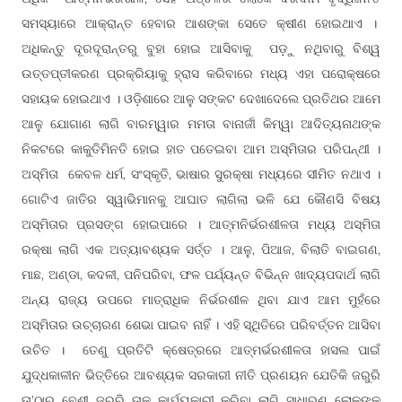
ସମସ୍ୟାରେ ଆକ୍ରାନ୍ତ ହେବାର ଆଶଙ୍କା ସେତେ କ୍ଷୀଣ ହୋଇଥାଏ ।
ଅଧିକନ୍ତୁ ଦୂରଦୂରାନ୍ତରୁ ବୁହା ହୋଇ ଆସିବାକୁ ପଡ଼ୁ ନଥିବାରୁ ବିଶ୍ୱ
ଉତ୍ତପ୍ତୀକରଣ ପ୍ରକ୍ରିୟାକୁ ହ୍ରାସ କରିବାରେ ମଧ୍ୟ ଏହା ପରୋକ୍ଷରେ
ସହାୟକ ହୋଇଥାଏ । ଓଡ଼ିଶାରେ ଆଳୁ ସଙ୍କଟ ଦେଖାଦେଲେ ପ୍ରତିଥର ଆମେ
ଆଳୁ ଯୋଗାଣ ଲାଗି ବାରମ୍ୱାର ମମତା ବାନାର୍ଜୀ କିମ୍ୱା ଆଦିତ୍ୟନାଥଙ୍କ
ନିକଟରେ କାକୁତିମିନତି ହୋଇ ହାତ ପତେଇବା ଆମ ଅସ୍ମିତାର ପରିପନ୍ଥୀ ।
ଅସ୍ମିତା କେବଳ ଧର୍ମ, ସଂସ୍କୃତି, ଭାଷାର ସୁରକ୍ଷା ମଧ୍ୟରେ ସୀମିତ ନଥାଏ ।
ଗୋଟିଏ ଜାତିର ସ୍ୱାଭିମାନକୁ ଆଘାତ ଲାଗିଲା ଭଳି ଯେ କୌଣସି ବିଷୟ
ଅସ୍ମିତାର ପ୍ରସଙ୍ଗ ହୋଇପାରେ । ଆତ୍ମନିର୍ଭରଶୀଳତା ମଧ୍ୟ ଅସ୍ମିତା
ରକ୍ଷା ଲାଗି ଏକ ଅତ୍ୟାବଶ୍ୟକ ସର୍ତ୍ତ । ଆଳୁ, ପିଆଜ, ବିଲାତି ବାଇଗଣ,
ମାଛ, ଅଣ୍ଡା, କଦଳୀ, ପନିପରିବା, ଫଳ ପର୍ଯ୍ୟନ୍ତ ବିଭିନ୍ନ ଖାଦ୍ୟପଦାର୍ଥ ଲାଗି
ଅନ୍ୟ ରାଜ୍ୟ ଉପରେ ମାତ୍ରାଧିକ ନିର୍ଭରଶୀଳ ଥିବା ଯାଏ ଆମ ମୁହଁରେ
ଅସ୍ମିତାର ଉଚ୍ଚାରଣ ଶେଭା ପାଇବ ନାହିଁ । ଏହି ସ୍ଥିତିରେ ପରିବର୍ତ୍ତନ ଆସିବା
ଉଚିତ । ତେଣୁ ପ୍ରତିଟି କ୍ଷେତ୍ରରେ ଆତ୍ମର୍ଭରଶୀଳତା ହାସଲ ପାଇଁ
ଯୁଦ୍ଧକାଳୀନ ଭିତ୍ତିରେ ଆବଶ୍ୟକ ସରକାରୀ ନୀତି ପ୍ରଣୟନ ଯେତିକି ଜରୁରି
ତା’ଠାରୁ ବେଶୀ ଜରୁରି ତାକୁ କାର୍ଯ୍ୟକାରୀ କରିବା ଲାଗି ସାଧାରଣ ଲୋକଙ୍କ