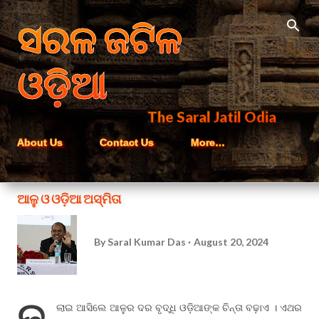
Skip to main content
ସରଳ ଜଟିଳ
ଓଡ଼ିଆ
The Saral Jatil Odia
About Us
Contact Us
More…
ଆଳୁ ଓ ଓଡ଼ିଆ ଅସ୍ମିତା
By
Saral Kumar Das
August 20, 2024
ଜୁ
ଲାଇ ଆସିଲେ ଆଳୁର ଦର ବୃଦ୍ଧି ଓଡ଼ିଆଙ୍କ ଚିନ୍ତା ବଢ଼ାଏ । ଏଥର