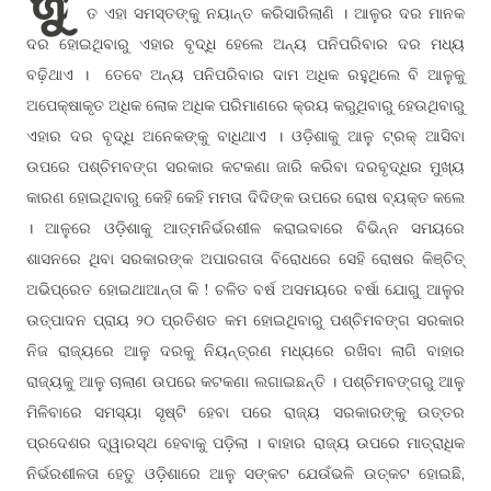
ତ ଏହା ସମସ୍ତଙ୍କୁ ନୟାନ୍ତ କରିସାରିଲାଣି । ଆଳୁର ଦର ମାନକ
ଦର ହୋଇଥିବାରୁ ଏହାର ବୃଦ୍ଧି ହେଲେ ଅନ୍ୟ ପନିପରିବାର ଦର ମଧ୍ୟ
ବଢ଼ିଥାଏ । ତେବେ ଅନ୍ୟ ପନିପରିବାର ଦାମ ଅଧିକ ରହୁଥିଲେ ବି ଆଳୁକୁ
ଅପେକ୍ଷାକୃତ ଅଧିକ ଲୋକ ଅଧିକ ପରିମାଣରେ କ୍ରୟ କରୁଥିବାରୁ ହେଉଥିବାରୁ
ଏହାର ଦର ବୃଦ୍ଧି ଅନେକଙ୍କୁ ବାଧିଥାଏ । ଓଡ଼ିଶାକୁ ଆଳୁ ଟ୍ରକ୍ ଆସିବା
ଉପରେ ପଶ୍ଚିମବଙ୍ଗ ସରକାର କଟକଣା ଜାରି କରିବା ଦରବୃଦ୍ଧିର ମୁଖ୍ୟ
କାରଣ ହୋଇଥିବାରୁ କେହି କେହି ମମତା ଦିଦିଙ୍କ ଉପରେ ରୋଷ ବ୍ୟକ୍ତ କଲେ
। ଆଳୁରେ ଓଡ଼ିଶାକୁ ଆତ୍ମନିର୍ଭରଶୀଳ କରାଇବାରେ ବିଭିନ୍ନ ସମୟରେ
ଶାସନରେ ଥିବା ସରକାରଙ୍କ ଅପାରଗତା ବିରୋଧରେ ସେହି ରୋଷର କିଞ୍ଚିତ୍
ଅଭିପ୍ରେତ ହୋଇଥାଆନ୍ତା କି ! ଚଳିତ ବର୍ଷ ଅସମୟରେ ବର୍ଷା ଯୋଗୁ ଆଳୁର
ଉତ୍ପାଦନ ପ୍ରାୟ ୨୦ ପ୍ରତିଶତ କମ ହୋଇଥିବାରୁ ପଶ୍ଚିମବଙ୍ଗ ସରକାର
ନିଜ ରାଜ୍ୟରେ ଆଳୁ ଦରକୁ ନିୟନ୍ତ୍ରଣ ମଧ୍ୟରେ ରଖିବା ଲାଗି ବାହାର
ରାଜ୍ୟକୁ ଆଳୁ ଚାଲାଣ ଉପରେ କଟକଣା ଲଗାଇଛନ୍ତି । ପଶ୍ଚିମବଙ୍ଗରୁ ଆଳୁ
ମିଳିବାରେ ସମସ୍ୟା ସୃଷ୍ଟି ହେବା ପରେ ରାଜ୍ୟ ସରକାରଙ୍କୁ ଉତ୍ତର
ପ୍ରଦେଶର ଦ୍ୱାରସ୍ଥ ହେବାକୁ ପଡ଼ିଲା । ବାହାର ରାଜ୍ୟ ଉପରେ ମାତ୍ରାଧିକ
ନିର୍ଭରଶୀଳତା ହେତୁ ଓଡ଼ିଶାରେ ଆଳୁ ସଙ୍କଟ ଯେଉଁଭଳି ଉତ୍କଟ ହୋଇଛି,