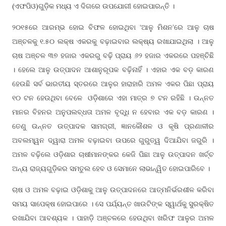
(ଏଫପିଓ)ଗୁଡ଼ିକ ମଧ୍ୟ ଏ ଦିଗରେ ଉପଯୋଗୀ ହୋଇପାରନ୍ତି ।
୨୦୧୫ରେ ଆରମ୍ଭ ହୋଇ ବିଫଳ ହୋଇଥିବା ‘ଆଳୁ ମିଶନ’ରେ ଆଳୁ ଚାଷ
ଅଞ୍ଚଳକୁ ୧.୫୦ ଲକ୍ଷ ଏକରକୁ ବଢ଼ାଇବାର ଲକ୍ଷ୍ୟ ରଖାଯାଇଥିଲା । ଆଳୁ
ଚାଷ ଅଞ୍ଚଳ ୩୭ ହଜାର ଏକରରୁ ବଢ଼ି ପ୍ରାୟ ୬୨ ହଜାର ଏକରରେ ପହଞ୍ଚିଛି
। ହେଲେ ଆଳୁ ଉତ୍ପାଦନ ଆଶାନୁରୂପକ ବଢ଼ିନାହିଁ । ଏହାର ଏକ ବଡ଼ କାରଣ
ହେଉଛି ସର୍ବ ଭାରତୀୟ ସ୍ତରରେ ଆଳୁର ହାରାହାରି ଅମଳ ଏକର ପିଛା ପ୍ରାୟ
୧୦ ଟନ ହେଉଥିବା ବେଳେ ଓଡ଼ିଶାରେ ଏହା ମାତ୍ର ୭ ଟନ ରହିଛି । ଉନ୍ନତ
ମାନର ବିହନର ଅନୁପଲବ୍ଧତା ଅମଳ ବୃଦ୍ଧି ନ ହେବାର ଏକ ବଡ଼ କାରଣ ।
ତେଣୁ ଉନ୍ନତ ଉତ୍ପାଦକ ସାମଗ୍ରୀ, ଜ୍ଞାନକୌଶଳ ଓ କୃଷି ପ୍ରଣାଳୀର
ଅବଲମ୍ୱନ ଦ୍ୱାରା ଅମଳ ବଢ଼ାଇବା ଉପରେ ଗୁରୁତ୍ୱ ଦିଆଯିବା ଜରୁରି ।
ଅମଳ ବଢ଼ିଲେ ଓଡ଼ିଶାର ଚାଷୀମାନଙ୍କର କେଜି ପିଛା ଆଳୁ ଉତ୍ପାଦନ ଖର୍ଚ୍ଚ
ଅନ୍ୟ ରାଜ୍ୟଗୁଡ଼ିକର ସମତୁଲ ହେବ ଓ ସେମାନେ ଲାଭାନ୍ୱିତ ହୋଇପାରିବେ ।
ଚାଷ ଓ ଅମଳ ବଢ଼ାଇ ଓଡ଼ିଶାକୁ ଆଳୁ ଉତ୍ପାଦନରେ ଆତ୍ମନିର୍ଭରଶୀଳ କରିବା
ସମୟ ସାପେକ୍ଷ ହୋଇପାରେ । ସେ ପର୍ଯ୍ୟନ୍ତ ଖାଉଟିଙ୍କ ସ୍ୱାର୍ଥକୁ ସୁରକ୍ଷିତ
ରଖାଯିବା ଆବଶ୍ୟକ । ପାହାଡ଼ି ଅଞ୍ଚଳରେ ହେଉଥିବା ଖରିଫ ଆଳୁର ଅମଳ