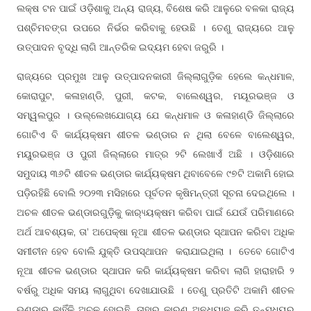
ଲକ୍ଷ ଟନ ପାଇଁ ଓଡ଼ିଶାକୁ ଅନ୍ୟ ରାଜ୍ୟ, ବିଶେଷ କରି ଆଳୁରେ ବଳକା ରାଜ୍ୟ
ପଶ୍ଚିମବଙ୍ଗ ଉପରେ ନିର୍ଭର କରିବାକୁ ହେଉଛି । ତେଣୁ ରାଜ୍ୟରେ ଆଳୁ
ଉତ୍ପାଦନ ବୃଦ୍ଧି ଲାଗି ଆନ୍ତରିକ ଇଦ୍ୟମ ହେବା ଜରୁରି ।
ରାଜ୍ୟରେ ପ୍ରମୁଖ ଆଳୁ ଉତ୍ପାଦନକାରୀ ଜିଲ୍ଲାଗୁଡ଼ିକ ହେଲେ କନ୍ଧମାଳ,
କୋରାପୁଟ, କଳାହାଣ୍ଡି, ପୁରୀ, କଟକ, ବାଲେଶ୍ୱର, ମୟୂରଭଞ୍ଜ ଓ
ସମ୍ୱଲପୁର । ଉଲ୍ଲେଖଯୋଗ୍ୟ ଯେ କନ୍ଧମାଳ ଓ କଳାହାଣ୍ଡି ଜିଲ୍ଲାରେ
ଗୋଟିଏ ବି କାର୍ଯ୍ୟକ୍ଷମ ଶୀତଳ ଭଣ୍ଡାର ନ ଥିଲା ବେଳେ ବାଲେଶ୍ୱର,
ମୟୁରଭଞ୍ଜ ଓ ପୁରୀ ଜିଲ୍ଲାରେ ମାତ୍ର ୨ଟି ଲେଖାଏଁ ଅଛି । ଓଡ଼ିଶାରେ
ସମୁଦାୟ ୩୬ଟି ଶୀତଳ ଭଣ୍ଡାର କାର୍ଯ୍ୟକ୍ଷମ ଥିବାବେଳେ ୯୭ଟି ଅକାମି ହୋଇ
ପଡ଼ିରହିଛି ବୋଲି ୨୦୨୩ ମସିହାରେ ପୂର୍ବତନ କୃଷିମନ୍ତ୍ରୀ ସୂଚନା ଦେଇଥିଲେ ।
ଅଚଳ ଶୀତଳ ଭଣ୍ଡାରଗୁଡ଼ିକୁ କାର‌୍ୟ୍ୟକ୍ଷମ କରିବା ପାଇଁ ଯେଉଁ ପରିମାଣରେ
ଅର୍ଥ ଆବଶ୍ୟକ, ତା’ ଅପେକ୍ଷା ନୂଆ ଶୀତଳ ଭଣ୍ଡାର ସ୍ଥାପନ କରିବା ଅଧିକ
ସମୀଚୀନ ହେବ ବୋଲି ଯୁକ୍ତି ଉପସ୍ଥାପନ କରାଯାଇଥିଲା । ତେବେ ଗୋଟିଏ
ନୂଆ ଶୀତଳ ଭଣ୍ଡାର ସ୍ଥାପନ କରି କାର୍ଯ୍ୟକ୍ଷମ କରିବା ଲାଗି ହାରାହାରି ୨
ବର୍ଷରୁ ଅଧିକ ସମୟ ଲାଗୁଥିବା ଦେଖାଯାଉଛି । ତେଣୁ ପ୍ରତିଟି ଅକାମି ଶୀତଳ
ଭଣ୍ଡାର କାହିଁକି ଅଚଳ ହୋଇଛି, ତାହାର କାରଣ ଅନୁଧ୍ୟାନ କରି ତନ୍ମଧ୍ୟରୁ