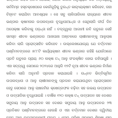
ସର୍ବନିମ୍ନ ହସ୍ତକ୍ଷେପରେ କେଉଁଗୁଡ଼ିକୁ ତୁରନ୍ତ କାର‌୍ୟ୍ୟକ୍ଷମ କରିହେବ, ତାହା
ଚିହ୍ନଟ କରାଯିବା ଆବଶ୍ୟକ । ସେ ସବୁ ଚାଲିପାରିଲେ ରାଜ୍ୟରେ ଶୀତଳ
ଭଣ୍ଡାର କ୍ଷମତାର ଉପଲବ୍ଧତା ବୃଦ୍ଧିପାଆନ୍ତା ଓ ସେଥିଲାଗି ଦୀର୍ଘ ଦିନ
ଅପେକ୍ଷା କରିବାକୁ ପଡ଼ନ୍ତା ନାହିଁ । ତଦ୍ଦ୍ୱାରା ଆଗାମୀ ରବି ଋତୁରେ ସେହି
ସମସ୍ତ ଶୀତଳ ଭଣ୍ଡାରର ଆଖପାଖ ଅଞ୍ଚଳରେ ଚାଷୀମାନଙ୍କୁ ଆଳୁଚାଷ
କରିବା ଲାଗି ପ୍ରୋତ୍ସାହିତ କରିହେବ । ଉଲ୍ଲେଖଯୋଗ୍ୟ ଯେ ବର୍ତ୍ତମାନ
ପଶ୍ଚିମବଙ୍ଗରେ ୫୮୮ଟି କାର୍ଯ୍ୟକ୍ଷମ ଶୀତଳ ଭଣ୍ଡାର ରହିଛି ଯେଉଁଠାରେ
ପ୍ରତି ଋତୁରେ ପ୍ରାୟ ୬୦ ଲକ୍ଷ ଟନ୍ ଆଳୁ ସଂରକ୍ଷିତ ହୋଇ ରହିପାରୁଛି ।
ଏହା ସତ୍ତ୍ୱେ ସେଠାରେ ୨୦୨୪ରେ ଆହୁରି ୧୭ଟି ନୂଆ ଶୀତଳ ଭଣ୍ଡାର ନିର୍ମାଣ
କରିବା ଲାଗି ଅନୁମତି ପ୍ରଦାନ କରାଯାଇଛି । ଉନ୍ନତ ଭିତ୍ତିଭୂମିର
ଉପଲବ୍ଧତା ଓ ଆଳୁ ଚାଷୀମାନଙ୍କୁ ପ୍ରଦାନ କରାଯାଉଥିବା ପ୍ରୋତ୍ସାହନ
ହେତୁ ସେଠାରେ ଆଳୁ ଚାଷଜମିର କ୍ଷେତ୍ରଫଳ ବଢ଼ିବା ସହ ଉଭୟ ଉତ୍ପାଦନ
ଓ ଉତ୍ପାଦିକା ବୃଦ୍ଧିପାଇଛି । ବାର୍ଷିକ ୧୨୦ ଲକ୍ଷ ଟନ୍ ଉତ୍ପାଦନ ସହ ଦେଶର
ସମୁଦାୟ ଆଳୁ ଉତ୍ପାଦନ ସହ ଦେଶର ସମୁଦାୟ ଆଳୁ ଉତ୍ପାଦନର ୨୩
ପ୍ରତିଶତ ପଶ୍ଚିମବଙ୍ଗରେ ହେଉଛି ଓ ଏହା ବର୍ତ୍ତମାନ ଦେଶର ଦ୍ୱିତୀୟ
ବୃହତ୍ ଆଳୁ ଉତ୍ପାଦନକାରୀ ରାଜ୍ୟ । ଏଥିରୁ ଓଡ଼ିଶା ସରକାର ଶିକ୍ଷା ଲାଭ