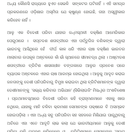
ଅନ୍ୟ କୌଣସି ରାଜ୍ୟରେ ହୁଏତ ସେଭଳି ସଙ୍କଟର ଘଟିନାହିଁ । ଏହି ସମଗ୍ର
ପ୍ରକରଣରେ ଓଡ଼ିଶାର ଅସ୍ମିତା ଯେ କ୍ଷୁଣ୍ଣ ହୋଇଛି, ତାହା ଅସ୍ୱୀକାର
କରିହେବ ନାହିଁ ।
ଆଳୁ ଏକ ବିଦେଶୀ ପରିବା ଯାହାର ଜନ୍ମସ୍ଥଳୀ ଦକ୍ଷିଣ ଆମେରିକାର
ପେରୁଠାରେ । ସପ୍ତଦଶ ଶତାବ୍ଦୀରେ ଏହା ପର୍ତ୍ତୁଗିଜ ବଣିକଙ୍କ ଦ୍ୱାରା
ଭାରତକୁ ଆସିଥିଲେ ହେଁ ଦୀର୍ଘ କାଳ ଧରି ଏହାର ଚାଷ ଦକ୍ଷିଣ ଭାରତର
ମାଲାବାର ଉପକୂଳ ଅଞ୍ଚଳରେ କାଁ ଭାଁ ସ୍ଥାନରେ ସୀମାବଦ୍ଧ ଥିଲା । ଅଷ୍ଟାଦଶ
ଶତାବ୍ଦୀରେ ବ୍ରିଟିଶ ଶାସନାଧୀନ ବଙ୍ଗଳାରେ ଆଳୁର ପ୍ରବେଶ ପରେ
ବ୍ୟାପକ ଅଞ୍ଚଳରେ ଏହାର ଚାଷ ଆରମ୍ଭ ହୋଇଥିଲା । ଆଳୁକୁ ଆଦୃତ କରାଇ
ଜନତାଙ୍କୁ ଦେଶୀ ପନିପରିବାରୁ ବିମୁଖ କରାଇବା ଥିଲା ବ୍ରିଟିଶମାନଙ୍କ ଦ୍ୱାରା
ଦେଶୀମାନଙ୍କୁ ‘ସଭ୍ୟ କରିବାର ଅଭିଯାନ’ (ସିଭିଲାଇଜିଂ ମିସନ୍)ର ଅଂଶବିଶେଷ
। ପ୍ରଥମାବସ୍ଥାରେ ବିଦେଶୀ ପରିବା କହି ବ୍ରାହ୍ମଣମାନେ ଏହାକୁ ଖାଉ
ନଥିଲେ, ଯାହାକୁ ମାନି ଚଳିବା କ୍ରମଶଃ ସେମାନଙ୍କ ପକ୍ଷରେ ବି ଅସମ୍ଭବ
ହୋଇପଡ଼ିଲା । ଏହା ଅନ୍ୟ ସବୁ ପନିପରିବା ସହ ସହଜରେ ମିଶିଯାଇ ପାରୁଥିବାରୁ
ଅଚିରେ ଏହା ଏତେ ଆଦୃତି ଲାଭ କଲା ଯେ ଭାରତୀୟମାନେ ଆଳୁକୁ ଦେଶୀ
ପରିବା ଭଳି ଗ୍ରହଣ କରିନେଲେ ଓ ବ୍ରିଟିଶମାନେ ସେମାନଙ୍କ ‘ସଭ୍ୟ